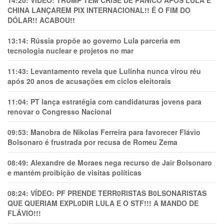
14:20:
VÍDEO: TRUMP TEM CRlSE DE PÂNlCO APÓS LULA E
CHINA LANÇAREM PIX INTERNACIONAL!! É O FIM DO
DÓLAR!! ACABOU!!
13:14:
Rússia propõe ao governo Lula parceria em
tecnologia nuclear e projetos no mar
11:43:
Levantamento revela que Lulinha nunca virou réu
após 20 anos de acusações em ciclos eleitorais
11:04:
PT lança estratégia com candidaturas jovens para
renovar o Congresso Nacional
09:53:
Manobra de Nikolas Ferreira para favorecer Flávio
Bolsonaro é frustrada por recusa de Romeu Zema
08:49:
Alexandre de Moraes nega recurso de Jair Bolsonaro
e mantém proibição de visitas políticas
08:24:
VÍDEO: PF PRENDE TERR0RlSTAS B0LSONARlSTAS
QUE QUERIAM EXPL0DlR LULA E O STF!!! A MANDO DE
FLÁVIO!!!