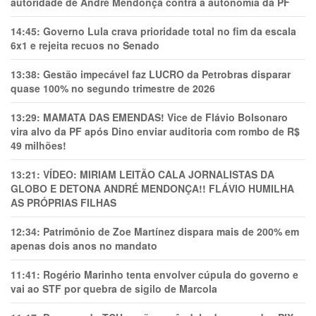
autoridade de André Mendonça contra a autonomia da PF
14:45:
Governo Lula crava prioridade total no fim da escala
6x1 e rejeita recuos no Senado
13:38:
Gestão impecável faz LUCRO da Petrobras disparar
quase 100% no segundo trimestre de 2026
13:29:
MAMATA DAS EMENDAS! Vice de Flávio Bolsonaro
vira alvo da PF após Dino enviar auditoria com rombo de R$
49 milhões!
13:21:
VÍDEO: MIRIAM LEITÃO CALA JORNALISTAS DA
GLOBO E DETONA ANDRÉ MENDONÇA!! FLÁVIO HUMILHA
AS PRÓPRIAS FILHAS
12:34:
Patrimônio de Zoe Martínez dispara mais de 200% em
apenas dois anos no mandato
11:41:
Rogério Marinho tenta envolver cúpula do governo e
vai ao STF por quebra de sigilo de Marcola