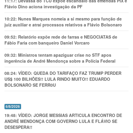
11:17:
Devassa do TCU expõe escândalo das emendas PIX e
Flávio Dino aciona investigação da PF
10:22:
Nunes Marques nomeia a si mesmo para função de
juiz auxiliar e atrai processos relativos a Flávio Bolsonaro
09:52:
Relatório expõe rede de farras e NEGOCIATAS de
Fábio Faria com banqueiro Daniel Vorcaro
09:32:
Ministros tentam apaziguar crise no STF apos
ingerência de André Mendonça sobre a Polícia Federal
08:24:
VÍDEO: QUEDA DO TARIFAÇO FAZ TRUMP PERDER
US$ 100 BILHÕES!! LULA RINDO MUITO!! EDUARDO
BOLSONARO SE FERR0U
6/8/2026
19:48:
VÍDEO: JORGE MESSIAS ARTICULA ENCONTRO DE
ANDRÉ MENDONÇA COM GOVERNO LULA E FLÁVIO SE
DESESPERA!!