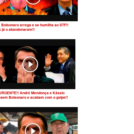
 Bolsonaro arrega e se humilha ao STF!!
s já o abandonaram!!
URGENTE!! André Mendonça e Kássio
raem Bolsonaro e acabam com o golpe!!