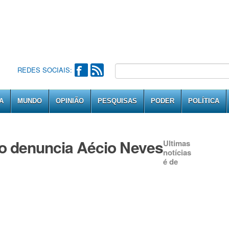
REDES SOCIAIS:
A
MUNDO
OPINIÃO
PESQUISAS
PODER
POLÍTICA
iro denuncia Aécio Neves
Ultimas
notícias
é de