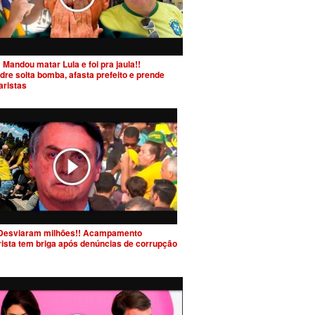
 Mandou matar Lula e foi pra jaula!!
dre solta bomba, afasta prefeito e prende
aristas
Desviaram milhões!! Acampamento
rista tem briga após denúncias de corrupção