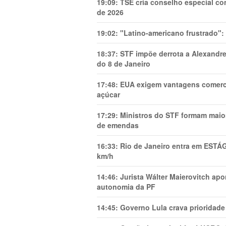
19:09:
TSE cria conselho especial co
de 2026
19:02:
"Latino-americano frustrado":
18:37:
STF impõe derrota a Alexandre
do 8 de Janeiro
17:48:
EUA exigem vantagens comercia
açúcar
17:29:
Ministros do STF formam maio
de emendas
16:33:
Rio de Janeiro entra em ESTÁ
km/h
14:46:
Jurista Wálter Maierovitch ap
autonomia da PF
14:45:
Governo Lula crava prioridade 