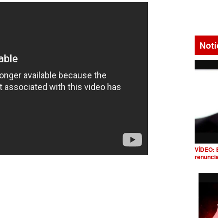
Notí
VÍDEO: 
renunci