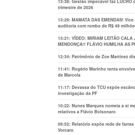
13:38:
Gestão impecável faz LUCRO d
trimestre de 2026
13:29:
MAMATA DAS EMENDAS! Vice de 
auditoria com rombo de R$ 49 milhõe
13:21:
VÍDEO: MIRIAM LEITÃO CAL
MENDONÇA!! FLÁVIO HUMILHA AS P
12:34:
Patrimônio de Zoe Martínez d
11:41:
Rogério Marinho tenta envolve
de Marcola
11:17:
Devassa do TCU expõe escânda
investigação da PF
10:22:
Nunes Marques nomeia a si mes
relativos a Flávio Bolsonaro
09:52:
Relatório expõe rede de farra
Vorcaro