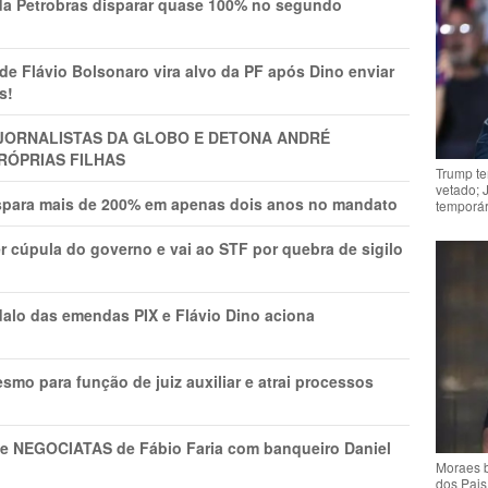
a Petrobras disparar quase 100% no segundo
Flávio Bolsonaro vira alvo da PF após Dino enviar
s!
A JORNALISTAS DA GLOBO E DETONA ANDRÉ
RÓPRIAS FILHAS
Trump te
vetado; 
ispara mais de 200% em apenas dois anos no mandato
temporár
r cúpula do governo e vai ao STF por quebra de sigilo
lo das emendas PIX e Flávio Dino aciona
mo para função de juiz auxiliar e atrai processos
s e NEGOCIATAS de Fábio Faria com banqueiro Daniel
Moraes b
dos Pais