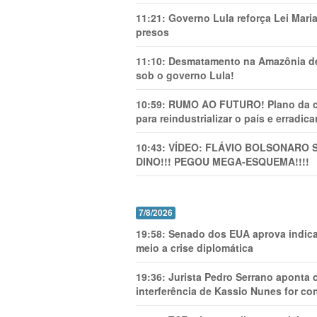
11:21:
Governo Lula reforça Lei Mari
presos
11:10:
Desmatamento na Amazônia de
sob o governo Lula!
10:59:
RUMO AO FUTURO! Plano da cha
para reindustrializar o país e erradic
10:43:
VÍDEO: FLÁVIO BOLSONARO 
DINO!!! PEGOU MEGA-ESQUEMA!!!!
7/8/2026
19:58:
Senado dos EUA aprova indica
meio a crise diplomática
19:36:
Jurista Pedro Serrano aponta
interferência de Kassio Nunes for co