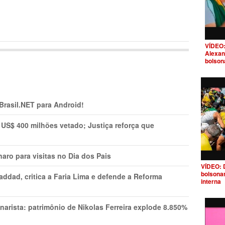
VÍDEO:
Alexan
bolson
 Brasil.NET para Android!
 US$ 400 milhões vetado; Justiça reforça que
aro para visitas no Dia dos Pais
VÍDEO: 
bolsona
addad, critica a Faria Lima e defende a Reforma
interna
narista: patrimônio de Nikolas Ferreira explode 8.850%