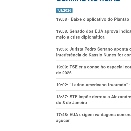
7/8/2026
19:58
-
Baixe o aplicativo do Plantão
19:58:
Senado dos EUA aprova indica
meio a crise diplomática
19:36:
Jurista Pedro Serrano aponta
interferência de Kassio Nunes for co
19:09:
TSE cria conselho especial co
de 2026
19:02:
"Latino-americano frustrado":
18:37:
STF impõe derrota a Alexandre
do 8 de Janeiro
17:48:
EUA exigem vantagens comercia
açúcar