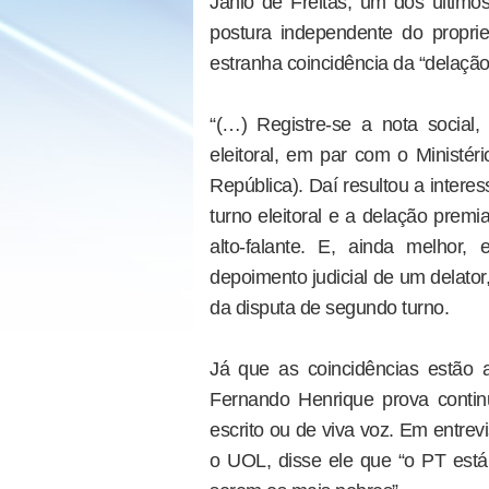
Jânio de Freitas, um dos últimos
postura independente do proprie
estranha coincidência da “delação
“(…) Registre-se a nota social,
eleitoral, em par com o Ministé
República). Daí resultou a interes
turno eleitoral e a delação premi
alto-falante. E, ainda melhor,
depoimento judicial de um delator
da disputa de segundo turno.
Já que as coincidências estão
Fernando Henrique prova conti
escrito ou de viva voz. Em entre
o UOL, disse ele que “o PT está