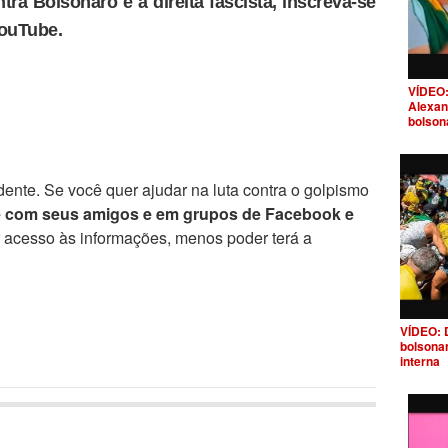
tra Bolsonaro e a direita fascista, inscreva-se
YouTube.
VÍDEO:
Alexan
bolson
ente. Se você quer ajudar na luta contra o golpismo
e com seus amigos e em grupos de Facebook e
r acesso às informações, menos poder terá a
VÍDEO: 
bolsona
interna