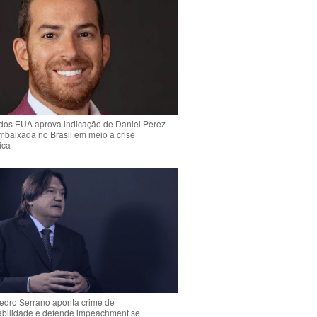
dos EUA aprova indicação de Daniel Perez
mbaixada no Brasil em meio a crise
ica
Pedro Serrano aponta crime de
abilidade e defende impeachment se