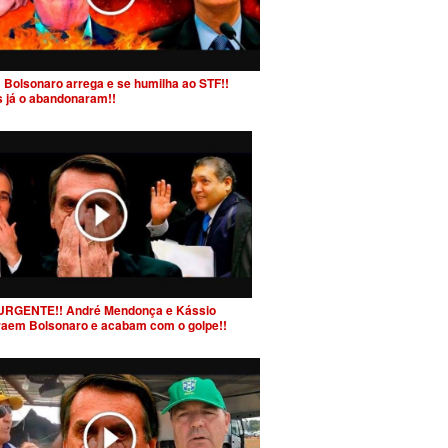
 Bolsonaro arrega e se humilha ao STF!!
s já o abandonaram!!
URGENTE!! André Mendonça e Kássio
raem Bolsonaro e acabam com o golpe!!