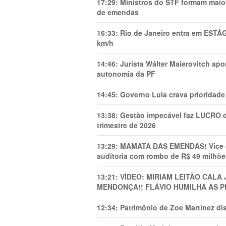
17:29:
Ministros do STF formam maio
de emendas
16:33:
Rio de Janeiro entra em ESTÁ
km/h
14:46:
Jurista Wálter Maierovitch ap
autonomia da PF
14:45:
Governo Lula crava prioridade 
13:38:
Gestão impecável faz LUCRO d
trimestre de 2026
13:29:
MAMATA DAS EMENDAS! Vice de 
auditoria com rombo de R$ 49 milhõe
13:21:
VÍDEO: MIRIAM LEITÃO CAL
MENDONÇA!! FLÁVIO HUMILHA AS P
12:34:
Patrimônio de Zoe Martínez d