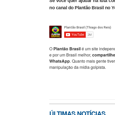
Se você quer ajudar na luta con
no canal do Plantão Brasil no 
O
Plantão Brasil
é um site independ
e por um Brasil melhor,
compartilh
WhatsApp
. Quanto mais gente tive
manipulação da mídia golpista.
ÚLTIMAS NOTÍCIAS