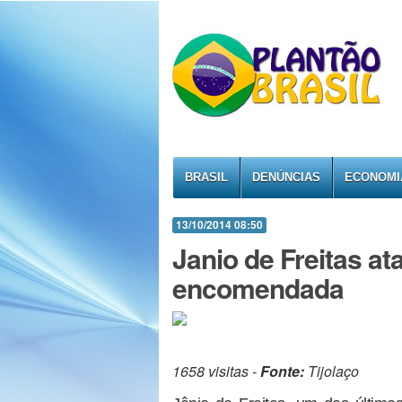
BRASIL
DENÚNCIAS
ECONOMI
13/10/2014 08:50
Janio de Freitas at
encomendada
1658 visitas -
Fonte:
Tijolaço