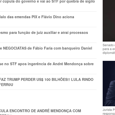
r cúpula do governo e vai ao STF por quebra de sigilo
lo das emendas PIX e Flávio Dino aciona
mo para função de juiz auxiliar e atrai processos
Senado 
s e NEGOCIATAS de Fábio Faria com banqueiro Daniel
para a e
diplomát
rise no STF apos ingerência de André Mendonça sobre
FAZ TRUMP PERDER US$ 100 BILHÕES!! LULA RINDO
FERR0U
Jurista 
TICULA ENCONTRO DE ANDRÉ MENDONÇA COM
respons