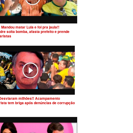
 Mandou matar Lula e foi pra jaula!!
dre solta bomba, afasta prefeito e prende
aristas
Desviaram milhões!! Acampamento
rista tem briga após denúncias de corrupção