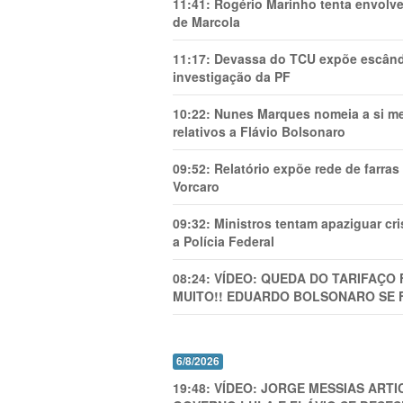
11:41:
Rogério Marinho tenta envolve
de Marcola
11:17:
Devassa do TCU expõe escânda
investigação da PF
10:22:
Nunes Marques nomeia a si mes
relativos a Flávio Bolsonaro
09:52:
Relatório expõe rede de farra
Vorcaro
09:32:
Ministros tentam apaziguar c
a Polícia Federal
08:24:
VÍDEO: QUEDA DO TARIFAÇO 
MUITO!! EDUARDO BOLSONARO SE 
6/8/2026
19:48:
VÍDEO: JORGE MESSIAS AR