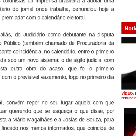
 colunistas da imprensa brasileira a adotar uma
tário do jornal onde trabalha, denunciou hoje a
 premiada” com o calendário eleitoral.
Notí
 aliás, do Judiciário como debutante na disputa
rio Público (também chamado de Procuradoria da
sante coincidência, no calendário, entre o primeiro
ada sob um novo sistema: o de sigilo judicial com
 esta outra obra do acaso, que foi o primeiro
, com o previsível vazamento, logo no primeiro dia
VÍDEO: 
renunci
 aí, convém repor no seu lugar aquela com que
nuar querendo que se esqueça o que disse, por
vista a Mário Magalhães e a Josias de Souza, para
 fincado nos menos informados, que coincide de