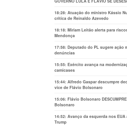
GOVERNO LULA E FLÁVIO SE DESES
18:28:
Atuação do ministro Kássio Nu
crítica de Reinaldo Azevedo
18:18:
Míriam Leitão alerta para risc
Mendonça
17:58:
Deputado do PL sugere ação mi
denúncias
15:55:
Exército avança na modernizaç
camicases
15:44:
Alfredo Gaspar descumpre dec
vice de Flávio Bolsonaro
15:06:
Flávio Bolsonaro DESCUMPRE 
Bolsonaro
14:52:
Avanço da esquerda nos EUA
Trump