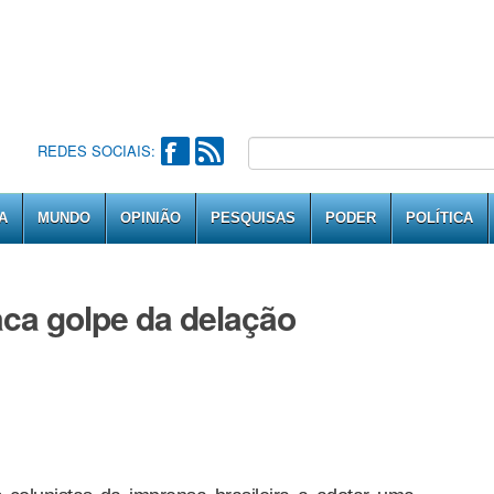
REDES SOCIAIS:
A
MUNDO
OPINIÃO
PESQUISAS
PODER
POLÍTICA
aca golpe da delação