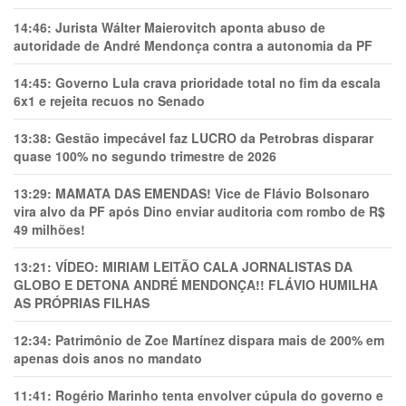
14:46:
Jurista Wálter Maierovitch aponta abuso de
autoridade de André Mendonça contra a autonomia da PF
14:45:
Governo Lula crava prioridade total no fim da escala
6x1 e rejeita recuos no Senado
13:38:
Gestão impecável faz LUCRO da Petrobras disparar
quase 100% no segundo trimestre de 2026
13:29:
MAMATA DAS EMENDAS! Vice de Flávio Bolsonaro
vira alvo da PF após Dino enviar auditoria com rombo de R$
49 milhões!
13:21:
VÍDEO: MIRIAM LEITÃO CALA JORNALISTAS DA
GLOBO E DETONA ANDRÉ MENDONÇA!! FLÁVIO HUMILHA
AS PRÓPRIAS FILHAS
12:34:
Patrimônio de Zoe Martínez dispara mais de 200% em
apenas dois anos no mandato
11:41:
Rogério Marinho tenta envolver cúpula do governo e