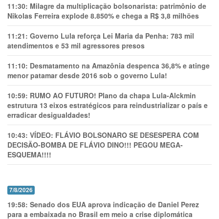
11:30:
Milagre da multiplicação bolsonarista: patrimônio de
Nikolas Ferreira explode 8.850% e chega a R$ 3,8 milhões
11:21:
Governo Lula reforça Lei Maria da Penha: 783 mil
atendimentos e 53 mil agressores presos
11:10:
Desmatamento na Amazônia despenca 36,8% e atinge
menor patamar desde 2016 sob o governo Lula!
10:59:
RUMO AO FUTURO! Plano da chapa Lula-Alckmin
estrutura 13 eixos estratégicos para reindustrializar o país e
erradicar desigualdades!
10:43:
VÍDEO: FLÁVIO BOLSONARO SE DESESPERA COM
DECISÃO-BOMBA DE FLÁVIO DINO!!! PEGOU MEGA-
ESQUEMA!!!!
7/8/2026
19:58:
Senado dos EUA aprova indicação de Daniel Perez
para a embaixada no Brasil em meio a crise diplomática