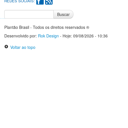
REDES SOCIAIS:
Buscar
Notícias do Flamengo
Notícias do Corinthians
Plantão Brasil - Todos os direitos reservados ®
Desenvolvido por:
Rok Design
- Hoje: 09/08/2026 - 10:36
Voltar ao topo