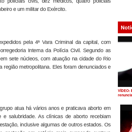
o policiais civis, dez médicos, quatro policiais
eiro e um militar do Exército.
Notí
pedidos pela 4ª Vara Criminal da capital, com
regedoria Interna da Polícia Civil. Segundo as
a em sete núcleos, com atuação na cidade do Rio
a região metropolitana. Eles foram denunciados e
VÍDEO: 
renunci
 grupo atua há vários anos e praticava aborto em
 e salubridade. As clínicas de aborto recebiam
stação, inclusive algumas de outros estados. Os