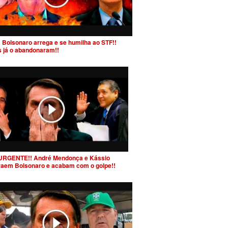
 Bolsonaro arrega e se humilha ao STF!!
s já o abandonaram!!
URGENTE!! André Mendonça e Kássio
raem Bolsonaro e acabam com o golpe!!