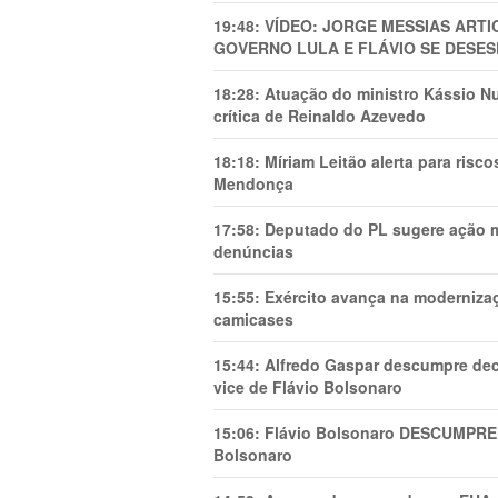
19:48:
VÍDEO: JORGE MESSIAS AR
GOVERNO LULA E FLÁVIO SE DESES
18:28:
Atuação do ministro Kássio Nu
crítica de Reinaldo Azevedo
18:18:
Míriam Leitão alerta para risc
Mendonça
17:58:
Deputado do PL sugere ação mi
denúncias
15:55:
Exército avança na modernizaç
camicases
15:44:
Alfredo Gaspar descumpre dec
vice de Flávio Bolsonaro
15:06:
Flávio Bolsonaro DESCUMPRE 
Bolsonaro