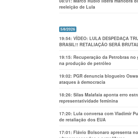
08:01:
Marco Rubio lidera manobra do
reeleição de Lula
5/8/2026
19:54:
VÍDEO: LULA DESPEDAÇA TRU
BRASIL!! RETALIAÇÃO SERÁ BRUTAL
19:15:
Recuperação da Petrobras no g
na produção de petróleo
19:02:
PGR denuncia blogueiro Oswal
ataques à democracia
18:26:
Silas Malafaia aponta erro es
representatividade feminina
17:20:
Lula conversa com Vladimir Put
de retaliação dos EUA
17:01:
Flávio Bolsonaro apresenta no