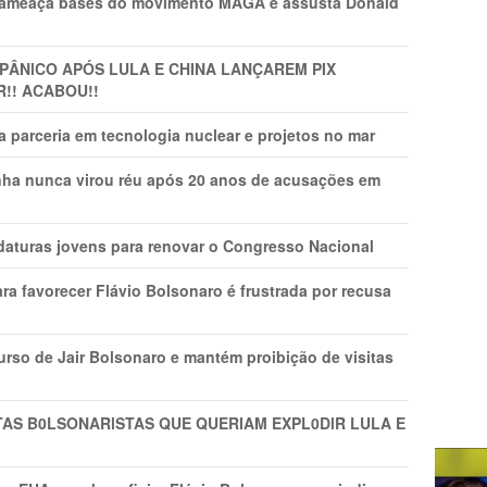
 ameaça bases do movimento MAGA e assusta Donald
 PÂNlCO APÓS LULA E CHINA LANÇAREM PIX
R!! ACABOU!!
 parceria em tecnologia nuclear e projetos no mar
nha nunca virou réu após 20 anos de acusações em
daturas jovens para renovar o Congresso Nacional
ra favorecer Flávio Bolsonaro é frustrada por recusa
rso de Jair Bolsonaro e mantém proibição de visitas
TAS B0LSONARlSTAS QUE QUERIAM EXPL0DlR LULA E