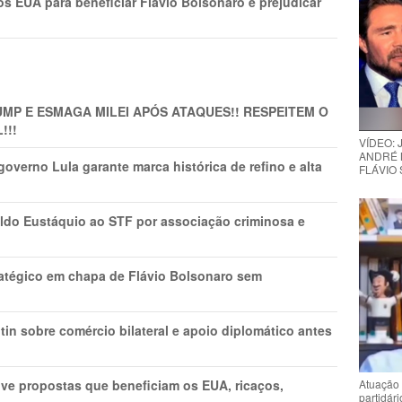
s EUA para beneficiar Flávio Bolsonaro e prejudicar
MP E ESMAGA MILEI APÓS ATAQUES!! RESPEITEM O
!!!
VÍDEO:
ANDRÉ 
overno Lula garante marca histórica de refino e alta
FLÁVIO
do Eustáquio ao STF por associação criminosa e
tratégico em chapa de Flávio Bolsonaro sem
in sobre comércio bilateral e apoio diplomático antes
ve propostas que beneficiam os EUA, ricaços,
Atuação 
partidár