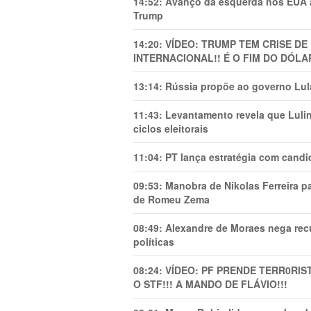
14:52:
Avanço da esquerda nos EUA
Trump
14:20:
VÍDEO: TRUMP TEM CRlSE DE
INTERNACIONAL!! É O FIM DO DÓLA
13:14:
Rússia propõe ao governo Lula
11:43:
Levantamento revela que Luli
ciclos eleitorais
11:04:
PT lança estratégia com candi
09:53:
Manobra de Nikolas Ferreira pa
de Romeu Zema
08:49:
Alexandre de Moraes nega recu
políticas
08:24:
VÍDEO: PF PRENDE TERR0RlS
O STF!!! A MANDO DE FLÁVIO!!!