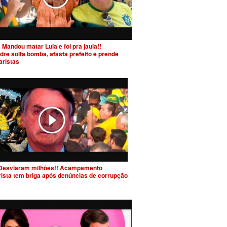
 Mandou matar Lula e foi pra jaula!!
dre solta bomba, afasta prefeito e prende
aristas
Desviaram milhões!! Acampamento
rista tem briga após denúncias de corrupção