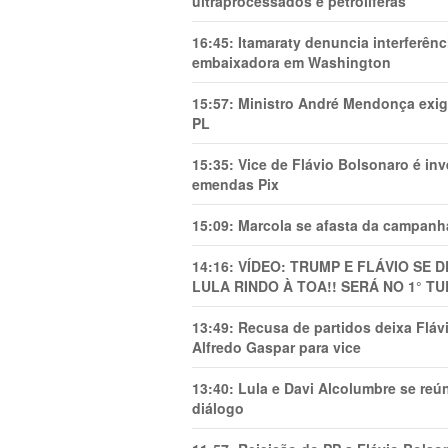
ultraprocessados e petrolíferas
16:45:
Itamaraty denuncia interferên
embaixadora em Washington
15:57:
Ministro André Mendonça exig
PL
15:35:
Vice de Flávio Bolsonaro é in
emendas Pix
15:09:
Marcola se afasta da campanha
14:16:
VÍDEO: TRUMP E FLÁVIO SE 
LULA RINDO À TOA!! SERÁ NO 1° TU
13:49:
Recusa de partidos deixa Flá
Alfredo Gaspar para vice
13:40:
Lula e Davi Alcolumbre se reú
diálogo