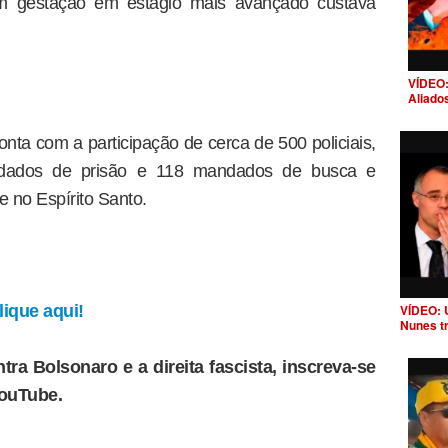
m gestação em estágio mais avançado custava
VÍDEO:
Aliado
ta com a participação de cerca de 500 policiais,
ados de prisão e 118 mandados de busca e
 no Espírito Santo.
ique aqui!
VÍDEO: 
Nunes t
tra Bolsonaro e a direita fascista, inscreva-se
YouTube.