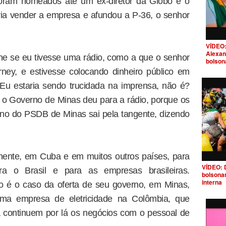
 foram nomeados até um ex-diretor da Globo e o
ria vender a empresa e afundou a P-36, o senhor
VÍDEO:
Alexan
ne se eu tivesse uma rádio, como a que o senhor
bolson
ney, e estivesse colocando dinheiro público em
Eu estaria sendo trucidada na imprensa, não é?
o o Governo de Minas deu para a rádio, porque os
rno do PSDB de Minas sai pela tangente, dizendo
mente, em Cuba e em muitos outros países, para
VÍDEO: 
para o Brasil e para as empresas brasileiras.
bolsona
interna
ão é o caso da oferta de seu governo, em Minas,
uma empresa de eletricidade na Colômbia, que
 continuem por lá os negócios com o pessoal de