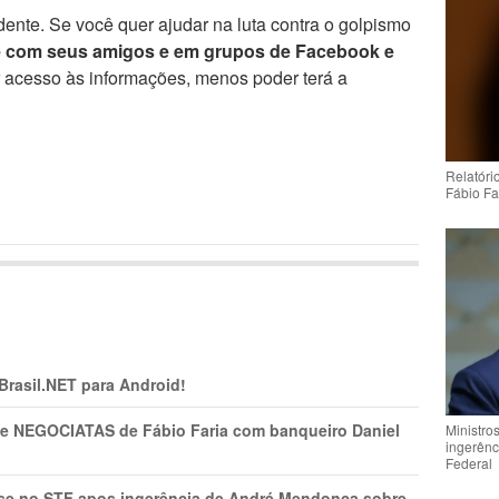
ente. Se você quer ajudar na luta contra o golpismo
e com seus amigos e em grupos de Facebook e
r acesso às informações, menos poder terá a
Relatóri
Fábio Fa
 Brasil.NET para Android!
s e NEGOCIATAS de Fábio Faria com banqueiro Daniel
Ministro
ingerênc
Federal
rise no STF apos ingerência de André Mendonça sobre