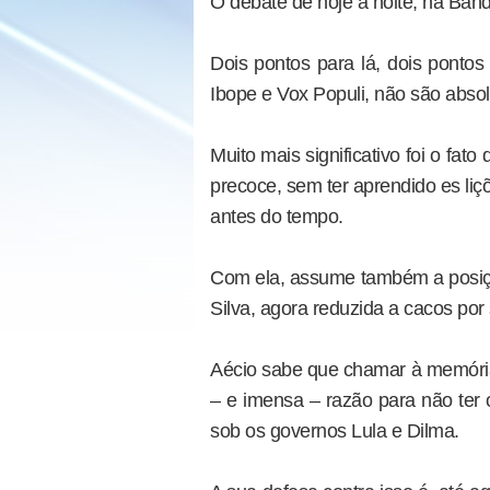
O debate de hoje à noite, na Band,
Dois pontos para lá, dois ponto
Ibope e Vox Populi, não são abso
Muito mais significativo foi o fat
precoce, sem ter aprendido es liç
antes do tempo.
Com ela, assume também a posição 
Silva, agora reduzida a cacos por
Aécio sabe que chamar à memória 
– e imensa – razão para não ter
sob os governos Lula e Dilma.