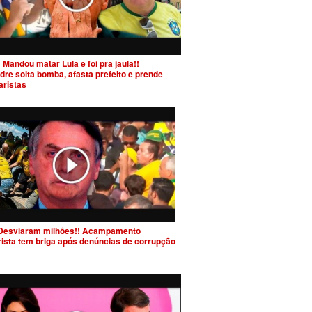
 Mandou matar Lula e foi pra jaula!!
dre solta bomba, afasta prefeito e prende
aristas
Desviaram milhões!! Acampamento
rista tem briga após denúncias de corrupção