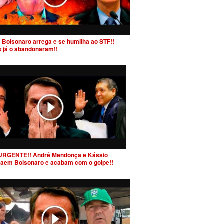
 Bolsonaro arrega e se humilha ao STF!!
s já o abandonaram!!
URGENTE!! André Mendonça e Kássio
raem Bolsonaro e acabam com o golpe!!