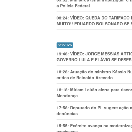
a Polícia Federal
08:24:
VÍDEO: QUEDA DO TARIFAÇO 
MUITO!! EDUARDO BOLSONARO SE 
6/8/2026
19:48:
VÍDEO: JORGE MESSIAS AR
GOVERNO LULA E FLÁVIO SE DESES
18:28:
Atuação do ministro Kássio Nu
crítica de Reinaldo Azevedo
18:18:
Míriam Leitão alerta para risc
Mendonça
17:58:
Deputado do PL sugere ação mi
denúncias
15:55:
Exército avança na modernizaç
camicases