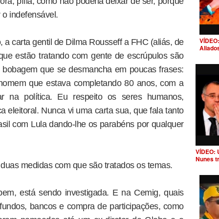
ora, pífia, como não poderia deixar de ser, porque
o indefensável.
VÍDEO:
 a carta gentil de Dilma Rousseff a FHC (aliás, de
Aliado
que estão tratando com gente de escrúpulos são
a bobagem que se desmancha em poucas frases:
m homem que estava completando 80 anos, com a
ar na política. Eu respeito os seres humanos,
a eleitoral. Nunca vi uma carta sua, que fala tanto
sil com Lula dando-lhe os parabéns por qualquer
VÍDEO: 
Nunes t
 duas medidas com que são tratados os temas.
bem, está sendo investigada. E na Cemig, quais
fundos, bancos e compra de participações, como