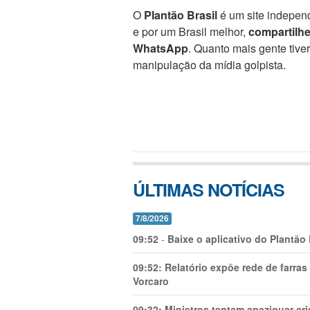
O
Plantão Brasil
é um site independ
e por um Brasil melhor,
compartilh
WhatsApp
. Quanto mais gente tive
manipulação da mídia golpista.
ÚLTIMAS NOTÍCIAS
7/8/2026
09:52
-
Baixe o aplicativo do Plantão
09:52:
Relatório expõe rede de farra
Vorcaro
09:32:
Ministros tentam apaziguar c