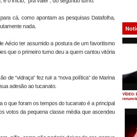
 é o início, “pra valer”, do segundo turno.
s para cá, como apontam as pesquisas Datafolha,
lutamente nada.
Notí
o de Aécio ter assumido a postura de um favoritismo
ões que o primeiro turno deu a quem cantou vitória
de “vidraça” fez ruir a “nova política” de Marina
 sua adesão ao tucanato.
VÍDEO: 
renunci
o que foram os tempos do tucanato é a principal
 os votos da pequena classe média que ascendeu