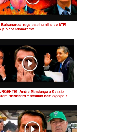
 Bolsonaro arrega e se humilha ao STF!!
s já o abandonaram!!
URGENTE!! André Mendonça e Kássio
raem Bolsonaro e acabam com o golpe!!