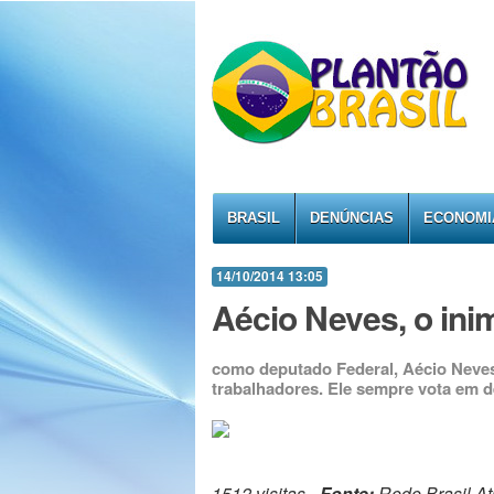
BRASIL
DENÚNCIAS
ECONOMI
14/10/2014 13:05
Aécio Neves, o ini
como deputado Federal, Aécio Neves,
trabalhadores. Ele sempre vota em d
1512 visitas -
Fonte:
Rede Brasil At