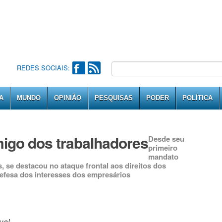
REDES SOCIAIS:
A
MUNDO
OPINIÃO
PESQUISAS
PODER
POLÍTICA
migo dos trabalhadores
Desde seu
primeiro
mandato
 se destacou no ataque frontal aos direitos dos
efesa dos interesses dos empresários
ual