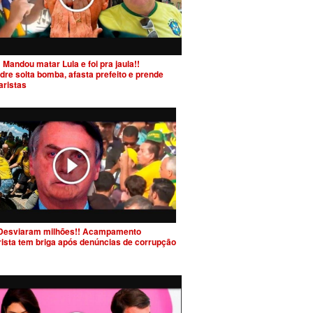
 Mandou matar Lula e foi pra jaula!!
dre solta bomba, afasta prefeito e prende
aristas
Desviaram milhões!! Acampamento
rista tem briga após denúncias de corrupção