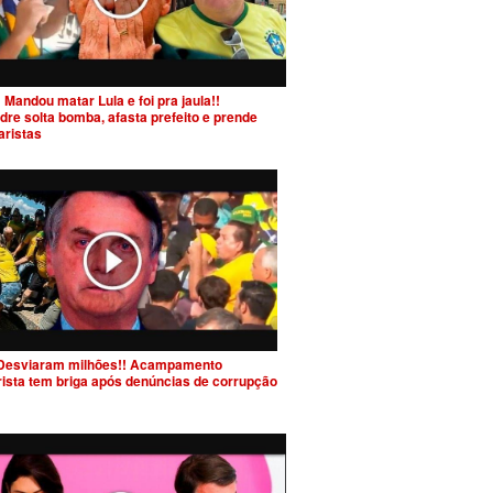
 Mandou matar Lula e foi pra jaula!!
dre solta bomba, afasta prefeito e prende
aristas
Desviaram milhões!! Acampamento
rista tem briga após denúncias de corrupção