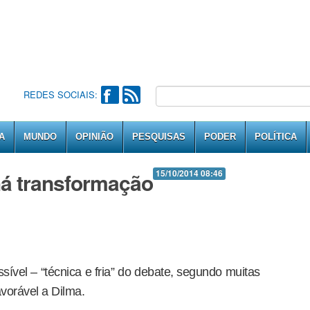
REDES SOCIAIS:
A
MUNDO
OPINIÃO
PESQUISAS
PODER
POLÍTICA
á transformação
15/10/2014 08:46
sível – “técnica e fria” do debate, segundo muitas
avorável a Dilma.