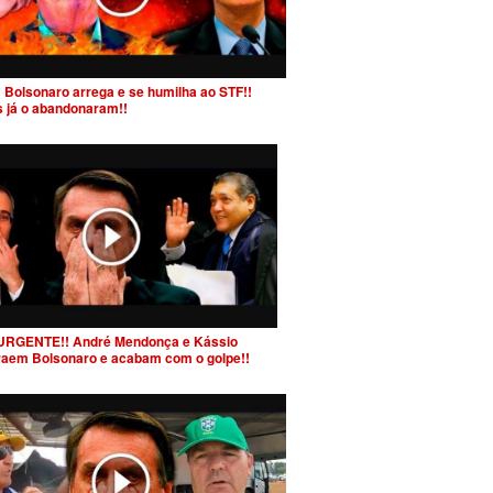
 Bolsonaro arrega e se humilha ao STF!!
s já o abandonaram!!
URGENTE!! André Mendonça e Kássio
raem Bolsonaro e acabam com o golpe!!