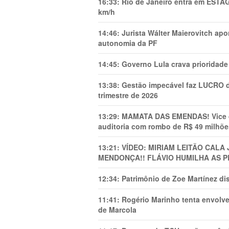
16:33:
Rio de Janeiro entra em ESTÁ
km/h
14:46:
Jurista Wálter Maierovitch ap
autonomia da PF
14:45:
Governo Lula crava prioridade 
13:38:
Gestão impecável faz LUCRO d
trimestre de 2026
13:29:
MAMATA DAS EMENDAS! Vice de 
auditoria com rombo de R$ 49 milhõe
13:21:
VÍDEO: MIRIAM LEITÃO CAL
MENDONÇA!! FLÁVIO HUMILHA AS P
12:34:
Patrimônio de Zoe Martínez d
11:41:
Rogério Marinho tenta envolve
de Marcola