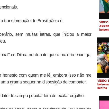
encionais.
a transformação do Brasil não o é.
VÍDEO:
Alexan
bolson
erário, sem muitas letras, que iniciou a maior
veu.
cional” de Dilma no debate que a maioria enxerga,
er honesto com quem me lê, embora isso não me
VÍDEO: 
s – uma grama sequer na disposição de combater.
bolsona
interna
idato do campo popular tem de exalar orgulho.