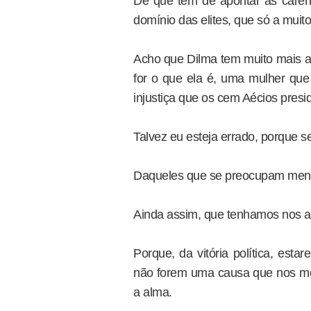
De que tem de apontar as carên
domínio das elites, que só a muito
Acho que Dilma tem muito mais a d
for o que ela é, uma mulher que 
injustiça que os cem Aécios presi
Talvez eu esteja errado, porque se
Daqueles que se preocupam meno
Ainda assim, que tenhamos nos apr
Porque, da vitória política, esta
não forem uma causa que nos mob
a alma.