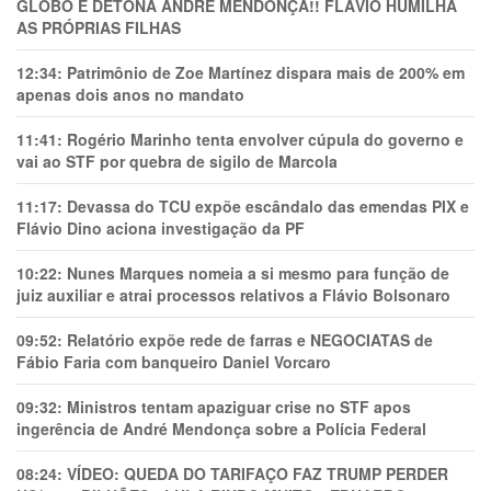
GLOBO E DETONA ANDRÉ MENDONÇA!! FLÁVIO HUMILHA
AS PRÓPRIAS FILHAS
12:34:
Patrimônio de Zoe Martínez dispara mais de 200% em
apenas dois anos no mandato
11:41:
Rogério Marinho tenta envolver cúpula do governo e
vai ao STF por quebra de sigilo de Marcola
11:17:
Devassa do TCU expõe escândalo das emendas PIX e
Flávio Dino aciona investigação da PF
10:22:
Nunes Marques nomeia a si mesmo para função de
juiz auxiliar e atrai processos relativos a Flávio Bolsonaro
09:52:
Relatório expõe rede de farras e NEGOCIATAS de
Fábio Faria com banqueiro Daniel Vorcaro
09:32:
Ministros tentam apaziguar crise no STF apos
ingerência de André Mendonça sobre a Polícia Federal
08:24:
VÍDEO: QUEDA DO TARIFAÇO FAZ TRUMP PERDER