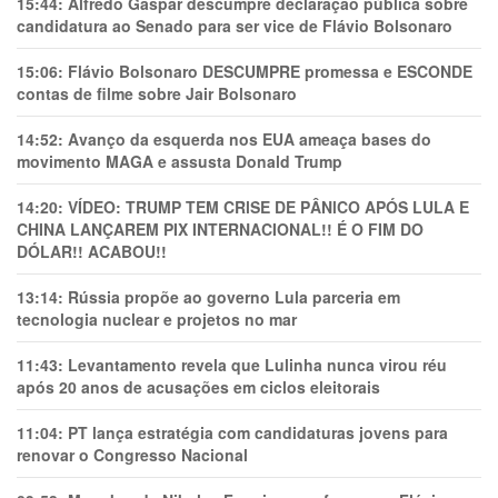
15:44:
Alfredo Gaspar descumpre declaração pública sobre
candidatura ao Senado para ser vice de Flávio Bolsonaro
15:06:
Flávio Bolsonaro DESCUMPRE promessa e ESCONDE
contas de filme sobre Jair Bolsonaro
14:52:
Avanço da esquerda nos EUA ameaça bases do
movimento MAGA e assusta Donald Trump
14:20:
VÍDEO: TRUMP TEM CRlSE DE PÂNlCO APÓS LULA E
CHINA LANÇAREM PIX INTERNACIONAL!! É O FIM DO
DÓLAR!! ACABOU!!
13:14:
Rússia propõe ao governo Lula parceria em
tecnologia nuclear e projetos no mar
11:43:
Levantamento revela que Lulinha nunca virou réu
após 20 anos de acusações em ciclos eleitorais
11:04:
PT lança estratégia com candidaturas jovens para
renovar o Congresso Nacional