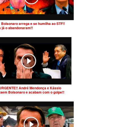
 Bolsonaro arrega e se humilha ao STF!!
s já o abandonaram!!
URGENTE!! André Mendonça e Kássio
raem Bolsonaro e acabam com o golpe!!