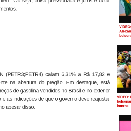
em. Ou seja, bolsa pressionada e juros e dólar
imentos.
VÍDEO:
Alexan
bolson
PN (PETR3;PETR4) caíam 6,31% a R$ 17,82 e
nte na abertura do pregão. Em destaque, está
eços de gasolina vendidos no Brasil e no exterior
VÍDEO: 
 e as indicações de que o governo deve reajustar
bolsona
interna
no apesar disso.