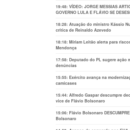
19:48:
VÍDEO: JORGE MESSIAS AR
GOVERNO LULA E FLÁVIO SE DESES
18:28:
Atuação do ministro Kássio Nu
crítica de Reinaldo Azevedo
18:18:
Míriam Leitão alerta para risc
Mendonça
17:58:
Deputado do PL sugere ação mi
denúncias
15:55:
Exército avança na modernizaç
camicases
15:44:
Alfredo Gaspar descumpre dec
vice de Flávio Bolsonaro
15:06:
Flávio Bolsonaro DESCUMPRE 
Bolsonaro