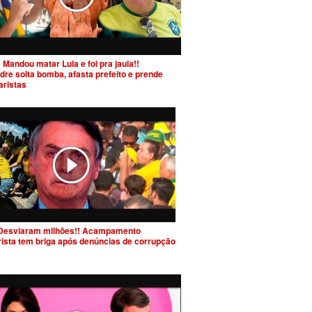
 Mandou matar Lula e foi pra jaula!!
dre solta bomba, afasta prefeito e prende
aristas
Desviaram milhões!! Acampamento
rista tem briga após denúncias de corrupção