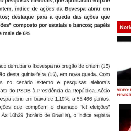
do pesquisas eleitorais, que apontaram empate
ontem, índice de ações da Bovespa abriu em
ntos; destaque para a queda das ações que
ões" composto por estatais e bancos; papéis
Notí
de mais de 6%
co derrubar o Ibovespa no pregão de ontem (15)
ão desta quinta-feira (16), em nova queda. Com
s no cenário externo e pesquisas eleitorais
VÍDEO: 
dato do PSDB à Presidência da República, Aécio
renunci
espa abriu em baixa de 1,19%, a 55.466 pontos.
ções que compõem o chamado "kit eleições"
Às 10h29 (horário de Brasília), o índice registra