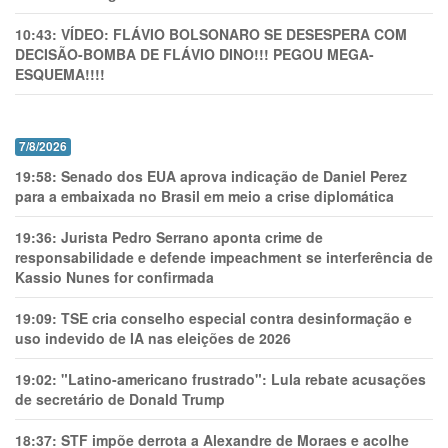
10:43:
VÍDEO: FLÁVIO BOLSONARO SE DESESPERA COM
DECISÃO-BOMBA DE FLÁVIO DINO!!! PEGOU MEGA-
ESQUEMA!!!!
7/8/2026
19:58:
Senado dos EUA aprova indicação de Daniel Perez
para a embaixada no Brasil em meio a crise diplomática
19:36:
Jurista Pedro Serrano aponta crime de
responsabilidade e defende impeachment se interferência de
Kassio Nunes for confirmada
19:09:
TSE cria conselho especial contra desinformação e
uso indevido de IA nas eleições de 2026
19:02:
"Latino-americano frustrado": Lula rebate acusações
de secretário de Donald Trump
18:37:
STF impõe derrota a Alexandre de Moraes e acolhe