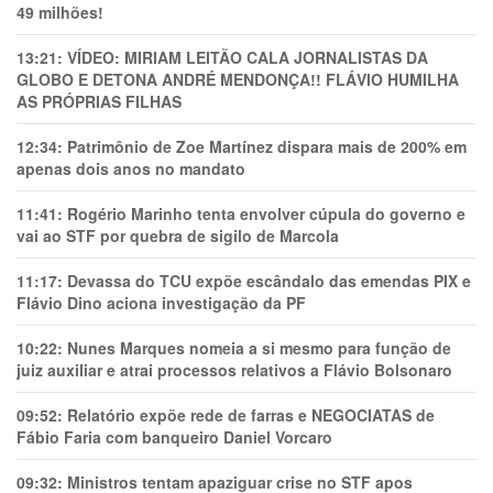
49 milhões!
13:21:
VÍDEO: MIRIAM LEITÃO CALA JORNALISTAS DA
GLOBO E DETONA ANDRÉ MENDONÇA!! FLÁVIO HUMILHA
AS PRÓPRIAS FILHAS
12:34:
Patrimônio de Zoe Martínez dispara mais de 200% em
apenas dois anos no mandato
11:41:
Rogério Marinho tenta envolver cúpula do governo e
vai ao STF por quebra de sigilo de Marcola
11:17:
Devassa do TCU expõe escândalo das emendas PIX e
Flávio Dino aciona investigação da PF
10:22:
Nunes Marques nomeia a si mesmo para função de
juiz auxiliar e atrai processos relativos a Flávio Bolsonaro
09:52:
Relatório expõe rede de farras e NEGOCIATAS de
Fábio Faria com banqueiro Daniel Vorcaro
09:32:
Ministros tentam apaziguar crise no STF apos