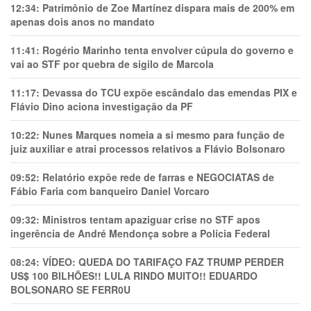
12:34:
Patrimônio de Zoe Martínez dispara mais de 200% em
apenas dois anos no mandato
11:41:
Rogério Marinho tenta envolver cúpula do governo e
vai ao STF por quebra de sigilo de Marcola
11:17:
Devassa do TCU expõe escândalo das emendas PIX e
Flávio Dino aciona investigação da PF
10:22:
Nunes Marques nomeia a si mesmo para função de
juiz auxiliar e atrai processos relativos a Flávio Bolsonaro
09:52:
Relatório expõe rede de farras e NEGOCIATAS de
Fábio Faria com banqueiro Daniel Vorcaro
09:32:
Ministros tentam apaziguar crise no STF apos
ingerência de André Mendonça sobre a Polícia Federal
08:24:
VÍDEO: QUEDA DO TARIFAÇO FAZ TRUMP PERDER
US$ 100 BILHÕES!! LULA RINDO MUITO!! EDUARDO
BOLSONARO SE FERR0U