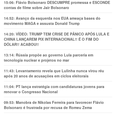
15:06:
Flávio Bolsonaro DESCUMPRE promessa e ESCONDE
contas de filme sobre Jair Bolsonaro
14:52:
Avanço da esquerda nos EUA ameaça bases do
movimento MAGA e assusta Donald Trump
14:20:
VÍDEO: TRUMP TEM CRlSE DE PÂNlCO APÓS LULA E
CHINA LANÇAREM PIX INTERNACIONAL!! É O FIM DO
DÓLAR!! ACABOU!!
13:14:
Rússia propõe ao governo Lula parceria em
tecnologia nuclear e projetos no mar
11:43:
Levantamento revela que Lulinha nunca virou réu
após 20 anos de acusações em ciclos eleitorais
11:04:
PT lança estratégia com candidaturas jovens para
renovar o Congresso Nacional
09:53:
Manobra de Nikolas Ferreira para favorecer Flávio
Bolsonaro é frustrada por recusa de Romeu Zema