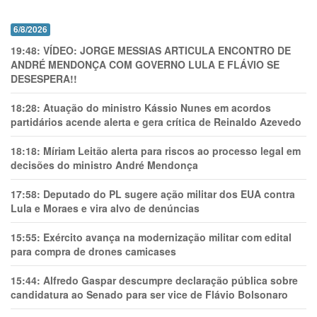
6/8/2026
19:48:
VÍDEO: JORGE MESSIAS ARTICULA ENCONTRO DE
ANDRÉ MENDONÇA COM GOVERNO LULA E FLÁVIO SE
DESESPERA!!
18:28:
Atuação do ministro Kássio Nunes em acordos
partidários acende alerta e gera crítica de Reinaldo Azevedo
18:18:
Míriam Leitão alerta para riscos ao processo legal em
decisões do ministro André Mendonça
17:58:
Deputado do PL sugere ação militar dos EUA contra
Lula e Moraes e vira alvo de denúncias
15:55:
Exército avança na modernização militar com edital
para compra de drones camicases
15:44:
Alfredo Gaspar descumpre declaração pública sobre
candidatura ao Senado para ser vice de Flávio Bolsonaro