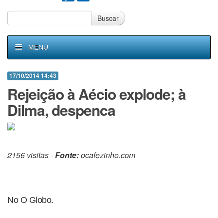
Buscar
MENU
17/10/2014 14:43
Rejeição à Aécio explode; à
Dilma, despenca
2156 visitas -
Fonte:
ocafezinho.com
No O Globo.