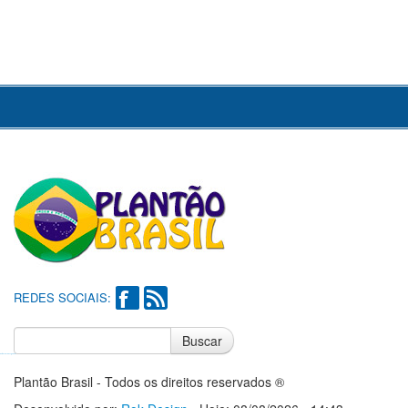
REDES SOCIAIS:
Buscar
Notícias do Flamengo
Notícias do Corinthians
Plantão Brasil - Todos os direitos reservados ®