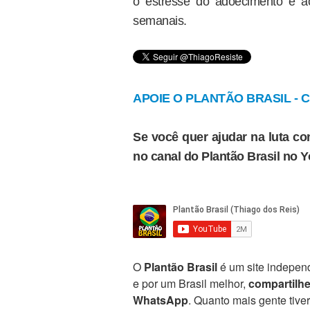
o estresse do adoecimento e a
semanais.
APOIE O PLANTÃO BRASIL - Cl
Se você quer ajudar na luta con
no canal do Plantão Brasil no 
O
Plantão Brasil
é um site independ
e por um Brasil melhor,
compartilh
WhatsApp
. Quanto mais gente tive