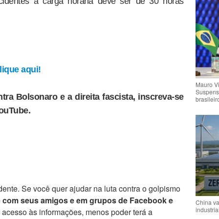
cidentes a carga horária deve ser de 30 horas
ique aqui!
Mauro V
Suspensã
tra Bolsonaro e a direita fascista, inscreva-se
brasileir
YouTube.
ente. Se você quer ajudar na luta contra o golpismo
e com seus amigos e em grupos de Facebook e
China va
industria
r acesso às informações, menos poder terá a