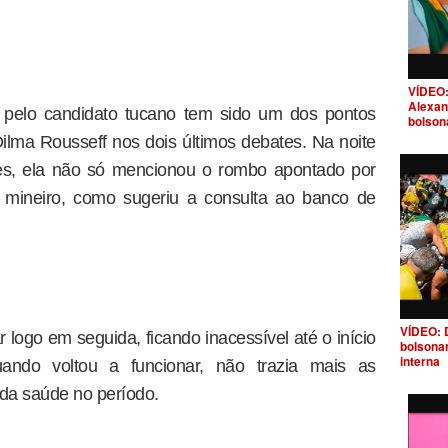
VÍDEO:
Alexan
 pelo candidato tucano tem sido um dos pontos
bolson
ilma Rousseff nos dois últimos debates. Na noite
tes, ela não só mencionou o rombo apontado por
s mineiro, como sugeriu a consulta ao banco de
VÍDEO: 
ar logo em seguida, ficando inacessível até o início
bolsona
interna
uando voltou a funcionar, não trazia mais as
 da saúde no período.