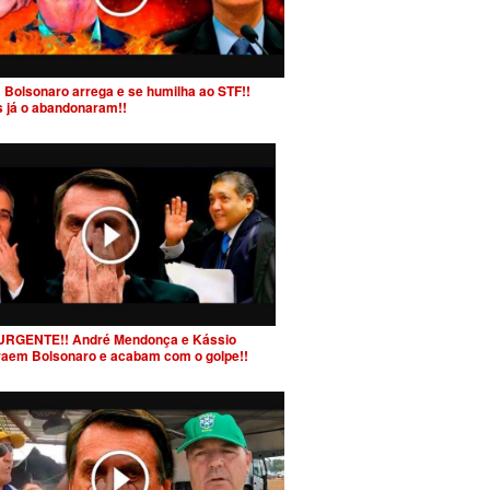
 Bolsonaro arrega e se humilha ao STF!!
s já o abandonaram!!
URGENTE!! André Mendonça e Kássio
raem Bolsonaro e acabam com o golpe!!