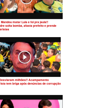
 Mandou matar Lula e foi pra jaula!!
dre solta bomba, afasta prefeito e prende
aristas
Desviaram milhões!! Acampamento
rista tem briga após denúncias de corrupção