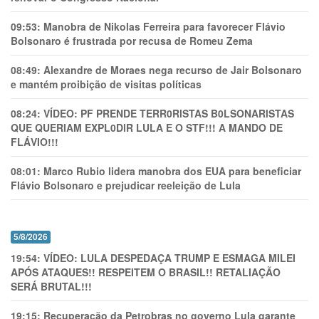
09:53:
Manobra de Nikolas Ferreira para favorecer Flávio
Bolsonaro é frustrada por recusa de Romeu Zema
08:49:
Alexandre de Moraes nega recurso de Jair Bolsonaro
e mantém proibição de visitas políticas
08:24:
VÍDEO: PF PRENDE TERR0RlSTAS B0LSONARlSTAS
QUE QUERIAM EXPL0DlR LULA E O STF!!! A MANDO DE
FLÁVIO!!!
08:01:
Marco Rubio lidera manobra dos EUA para beneficiar
Flávio Bolsonaro e prejudicar reeleição de Lula
5/8/2026
19:54:
VÍDEO: LULA DESPEDAÇA TRUMP E ESMAGA MILEI
APÓS ATAQUES!! RESPEITEM O BRASIL!! RETALIAÇÃO
SERÁ BRUTAL!!!
19:15:
Recuperação da Petrobras no governo Lula garante