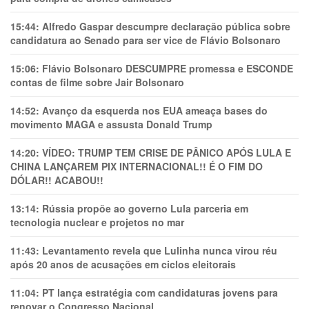
15:44:
Alfredo Gaspar descumpre declaração pública sobre
candidatura ao Senado para ser vice de Flávio Bolsonaro
15:06:
Flávio Bolsonaro DESCUMPRE promessa e ESCONDE
contas de filme sobre Jair Bolsonaro
14:52:
Avanço da esquerda nos EUA ameaça bases do
movimento MAGA e assusta Donald Trump
14:20:
VÍDEO: TRUMP TEM CRlSE DE PÂNlCO APÓS LULA E
CHINA LANÇAREM PIX INTERNACIONAL!! É O FIM DO
DÓLAR!! ACABOU!!
13:14:
Rússia propõe ao governo Lula parceria em
tecnologia nuclear e projetos no mar
11:43:
Levantamento revela que Lulinha nunca virou réu
após 20 anos de acusações em ciclos eleitorais
11:04:
PT lança estratégia com candidaturas jovens para
renovar o Congresso Nacional