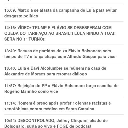
15:09:
Marcola se afasta da campanha de Lula para evitar
desgaste político
14:16:
VÍDEO: TRUMP E FLÁVIO SE DESESPERAM COM
QUEDA DO TARIFAÇO AO BRASIL!! LULA RINDO À TOA!!
SERÁ NO 1° TURNO!!
13:49:
Recusa de partidos deixa Flávio Bolsonaro sem
tempo de TV e força chapa com Alfredo Gaspar para vice
13:40:
Lula e Davi Alcolumbre se reúnem na casa de
Alexandre de Moraes para retomar diálogo
11:57:
Rejeição do PP a Flávio Bolsonaro força escolha de
Rogério Marinho como vice
11:14:
Homem é preso após proferir ofensas racistas e
xenofóbicas contra médico em Santa Catarina
10:54:
DESCONTROLADO, Jeffrey Chiquini, aliado de
Bolsonaro, surta ao vivo e FOGE de podcast