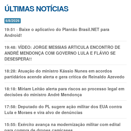
ÚLTIMAS NOTÍCIAS
6/8/2026
19:51
-
Baixe o aplicativo do Plantão Brasil.NET para
Android!
19:48:
VÍDEO: JORGE MESSIAS ARTICULA ENCONTRO DE
ANDRÉ MENDONÇA COM GOVERNO LULA E FLÁVIO SE
DESESPERA!!
18:28:
Atuação do ministro Kássio Nunes em acordos
partidários acende alerta e gera crítica de Reinaldo Azevedo
18:18:
Míriam Leitão alerta para riscos ao processo legal em
decisões do ministro André Mendonça
17:58:
Deputado do PL sugere ação militar dos EUA contra
Lula e Moraes e vira alvo de denúncias
15:55:
Exército avança na modernização militar com edital
para compra de drones camicases