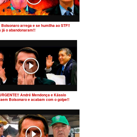
 Bolsonaro arrega e se humilha ao STF!!
s já o abandonaram!!
URGENTE!! André Mendonça e Kássio
raem Bolsonaro e acabam com o golpe!!