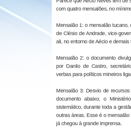
Parece que Aécio Neves tem de
com quatro mensalões, no mínim
Mensalão 1: o mensalão tucano, o
de Clésio de Andrade, vice-gov
ali, no entorno de Aécio e demais
Mensalão 2: o documento divulg
por Danilo de Castro, secretár
verbas para políticos mineiros lig
Mensalão 3: Desvio de recurso
documento abaixo, o Ministéri
sistemático, durante toda a gest
outras áreas. Esse é o mensalão “
já chegou à grande imprensa.