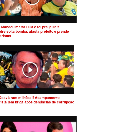
 Mandou matar Lula e foi pra jaula!!
dre solta bomba, afasta prefeito e prende
aristas
Desviaram milhões!! Acampamento
rista tem briga após denúncias de corrupção