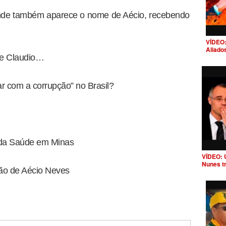
onde também aparece o nome de Aécio, recebendo
VÍDEO:
Aliado
 de Claudio…
ar com a corrupção” no Brasil?
 da Saúde em Minas
VÍDEO: 
Nunes t
tão de Aécio Neves