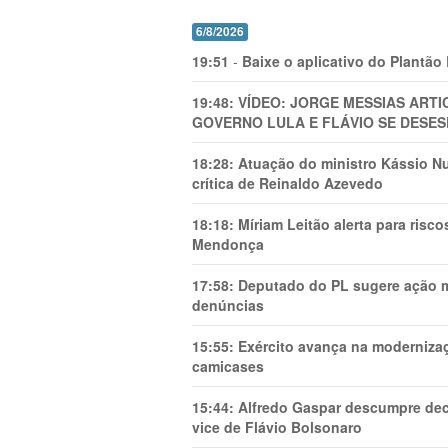
6/8/2026
19:51
-
Baixe o aplicativo do Plantão
19:48:
VÍDEO: JORGE MESSIAS AR
GOVERNO LULA E FLÁVIO SE DESES
18:28:
Atuação do ministro Kássio Nu
crítica de Reinaldo Azevedo
18:18:
Míriam Leitão alerta para risc
Mendonça
17:58:
Deputado do PL sugere ação mi
denúncias
15:55:
Exército avança na modernizaç
camicases
15:44:
Alfredo Gaspar descumpre dec
vice de Flávio Bolsonaro