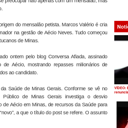
 se preocupar não apenas com um mensalão, mas
o.
rigem do mensalão petista. Marcos Valério é cria
Notí
ernador na gestão de Aécio Neves. Tudo começou
 tucanos de Minas.
ado ontem pelo blog Conversa Afiada, assinado
io de Aécio, mostrando repasses milionários de
ados ao candidato.
VÍDEO: 
s da Saúde de Minas Gerais. Conforme se vê no
renunci
o Público de Minas Gerais investiga o desvio
ão de Aécio em Minas, de recursos da Saúde para
novo”, a que o título do post se refere. O assunto