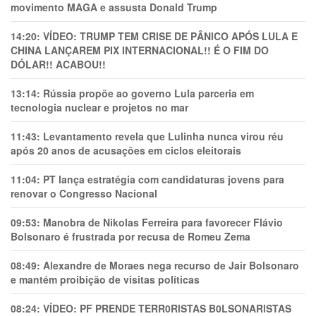
movimento MAGA e assusta Donald Trump
14:20:
VÍDEO: TRUMP TEM CRlSE DE PÂNlCO APÓS LULA E
CHINA LANÇAREM PIX INTERNACIONAL!! É O FIM DO
DÓLAR!! ACABOU!!
13:14:
Rússia propõe ao governo Lula parceria em
tecnologia nuclear e projetos no mar
11:43:
Levantamento revela que Lulinha nunca virou réu
após 20 anos de acusações em ciclos eleitorais
11:04:
PT lança estratégia com candidaturas jovens para
renovar o Congresso Nacional
09:53:
Manobra de Nikolas Ferreira para favorecer Flávio
Bolsonaro é frustrada por recusa de Romeu Zema
08:49:
Alexandre de Moraes nega recurso de Jair Bolsonaro
e mantém proibição de visitas políticas
08:24:
VÍDEO: PF PRENDE TERR0RlSTAS B0LSONARlSTAS