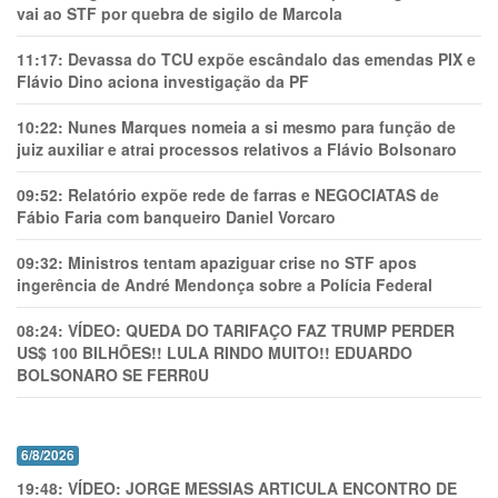
vai ao STF por quebra de sigilo de Marcola
11:17:
Devassa do TCU expõe escândalo das emendas PIX e
Flávio Dino aciona investigação da PF
10:22:
Nunes Marques nomeia a si mesmo para função de
juiz auxiliar e atrai processos relativos a Flávio Bolsonaro
09:52:
Relatório expõe rede de farras e NEGOCIATAS de
Fábio Faria com banqueiro Daniel Vorcaro
09:32:
Ministros tentam apaziguar crise no STF apos
ingerência de André Mendonça sobre a Polícia Federal
08:24:
VÍDEO: QUEDA DO TARIFAÇO FAZ TRUMP PERDER
US$ 100 BILHÕES!! LULA RINDO MUITO!! EDUARDO
BOLSONARO SE FERR0U
6/8/2026
19:48:
VÍDEO: JORGE MESSIAS ARTICULA ENCONTRO DE