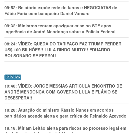
09:52:
Relatório expõe rede de farras e NEGOCIATAS de
Fábio Faria com banqueiro Daniel Vorcaro
09:32:
Ministros tentam apaziguar crise no STF apos
ingerência de André Mendonça sobre a Polícia Federal
08:24:
VÍDEO: QUEDA DO TARIFAÇO FAZ TRUMP PERDER
US$ 100 BILHÕES!! LULA RINDO MUITO!! EDUARDO
BOLSONARO SE FERR0U
6/8/2026
19:48:
VÍDEO: JORGE MESSIAS ARTICULA ENCONTRO DE
ANDRÉ MENDONÇA COM GOVERNO LULA E FLÁVIO SE
DESESPERA!!
18:28:
Atuação do ministro Kássio Nunes em acordos
partidários acende alerta e gera crítica de Reinaldo Azevedo
18:18:
Míriam Leitão alerta para riscos ao processo legal em