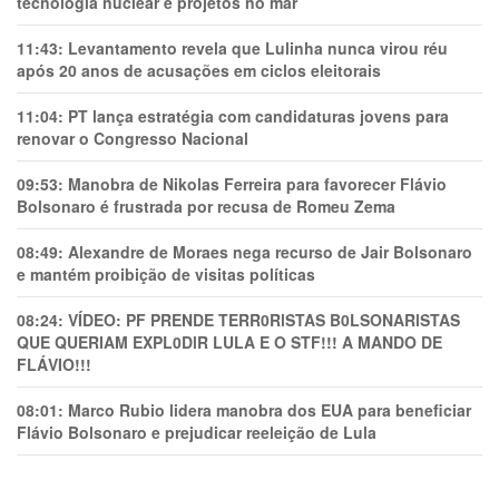
tecnologia nuclear e projetos no mar
11:43:
Levantamento revela que Lulinha nunca virou réu
após 20 anos de acusações em ciclos eleitorais
11:04:
PT lança estratégia com candidaturas jovens para
renovar o Congresso Nacional
09:53:
Manobra de Nikolas Ferreira para favorecer Flávio
Bolsonaro é frustrada por recusa de Romeu Zema
08:49:
Alexandre de Moraes nega recurso de Jair Bolsonaro
e mantém proibição de visitas políticas
08:24:
VÍDEO: PF PRENDE TERR0RlSTAS B0LSONARlSTAS
QUE QUERIAM EXPL0DlR LULA E O STF!!! A MANDO DE
FLÁVIO!!!
08:01:
Marco Rubio lidera manobra dos EUA para beneficiar
Flávio Bolsonaro e prejudicar reeleição de Lula