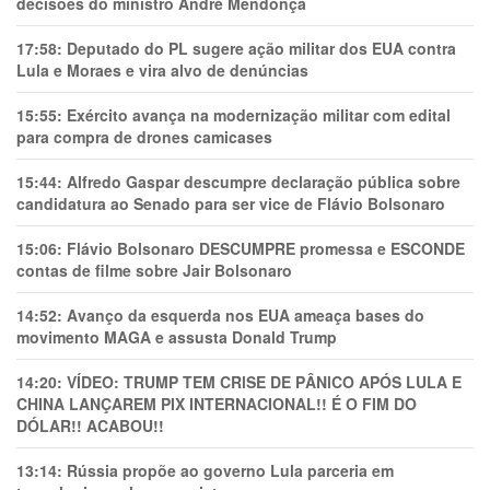
decisões do ministro André Mendonça
17:58:
Deputado do PL sugere ação militar dos EUA contra
Lula e Moraes e vira alvo de denúncias
15:55:
Exército avança na modernização militar com edital
para compra de drones camicases
15:44:
Alfredo Gaspar descumpre declaração pública sobre
candidatura ao Senado para ser vice de Flávio Bolsonaro
15:06:
Flávio Bolsonaro DESCUMPRE promessa e ESCONDE
contas de filme sobre Jair Bolsonaro
14:52:
Avanço da esquerda nos EUA ameaça bases do
movimento MAGA e assusta Donald Trump
14:20:
VÍDEO: TRUMP TEM CRlSE DE PÂNlCO APÓS LULA E
CHINA LANÇAREM PIX INTERNACIONAL!! É O FIM DO
DÓLAR!! ACABOU!!
13:14:
Rússia propõe ao governo Lula parceria em