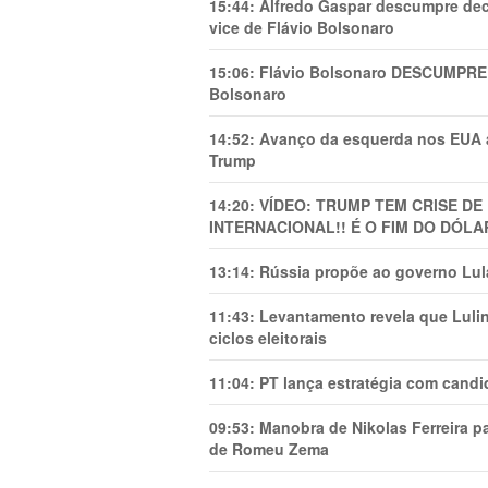
15:44:
Alfredo Gaspar descumpre dec
vice de Flávio Bolsonaro
15:06:
Flávio Bolsonaro DESCUMPRE 
Bolsonaro
14:52:
Avanço da esquerda nos EUA
Trump
14:20:
VÍDEO: TRUMP TEM CRlSE DE
INTERNACIONAL!! É O FIM DO DÓLA
13:14:
Rússia propõe ao governo Lula
11:43:
Levantamento revela que Luli
ciclos eleitorais
11:04:
PT lança estratégia com candi
09:53:
Manobra de Nikolas Ferreira pa
de Romeu Zema