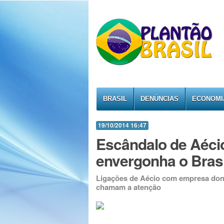
BRASIL
DENÚNCIAS
ECONOMI
19/10/2014 16:47
Escândalo de Aécio
envergonha o Brasi
Ligações de Aécio com empresa don
chamam a atenção