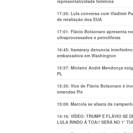
representatividade feminina
17:20:
Lula conversa com Vladimir Put
de retaliação dos EUA
17:01:
Flávio Bolsonaro apresenta no
ultraprocessados e petrolíferas
16:45:
Itamaraty denuncia interferên
embaixadora em Washington
15:57:
Ministro André Mendonça exig
PL
15:35:
Vice de Flávio Bolsonaro é in
emendas Pix
15:09:
Marcola se afasta da campanha
14:16:
VÍDEO: TRUMP E FLÁVIO SE 
LULA RINDO À TOA!! SERÁ NO 1° TU