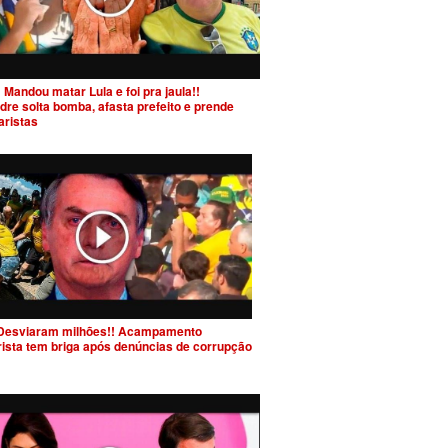
 Mandou matar Lula e foi pra jaula!!
dre solta bomba, afasta prefeito e prende
aristas
Desviaram milhões!! Acampamento
rista tem briga após denúncias de corrupção