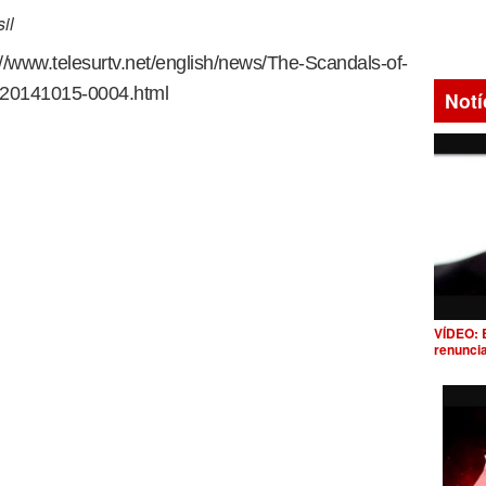
il
p://www.telesurtv.net/english/news/The-Scandals-of-
-20141015-0004.html
Notí
VÍDEO: 
renunci