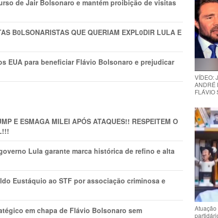
rso de Jair Bolsonaro e mantém proibição de visitas
TAS B0LSONARlSTAS QUE QUERIAM EXPL0DlR LULA E
s EUA para beneficiar Flávio Bolsonaro e prejudicar
VÍDEO:
ANDRÉ 
FLÁVIO
MP E ESMAGA MILEI APÓS ATAQUES!! RESPEITEM O
!!!
overno Lula garante marca histórica de refino e alta
do Eustáquio ao STF por associação criminosa e
Atuação 
tratégico em chapa de Flávio Bolsonaro sem
partidár