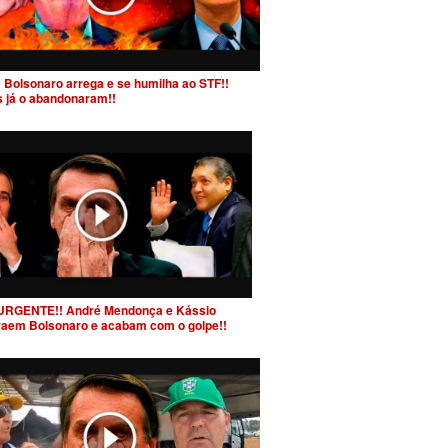
 Bolsonaro arrega e se humilha ao STF!!
s já o abandonaram!!
URGENTE!! André Mendonça e Kássio
raem Bolsonaro e acabam com o golpe!!