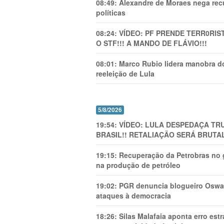
08:49:
Alexandre de Moraes nega recu
políticas
08:24:
VÍDEO: PF PRENDE TERR0RlS
O STF!!! A MANDO DE FLÁVIO!!!
08:01:
Marco Rubio lidera manobra do
reeleição de Lula
5/8/2026
19:54:
VÍDEO: LULA DESPEDAÇA TRU
BRASIL!! RETALIAÇÃO SERÁ BRUTAL
19:15:
Recuperação da Petrobras no g
na produção de petróleo
19:02:
PGR denuncia blogueiro Oswal
ataques à democracia
18:26:
Silas Malafaia aponta erro es