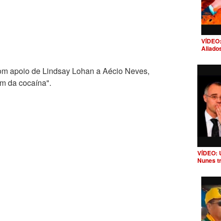
VÍDEO:
Aliado
om apoio de Lindsay Lohan a Aécio Neves,
m da cocaína".
VÍDEO: 
Nunes t