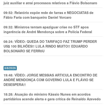
juiz auxiliar e atrai processos relativos a Flávio Bolsonaro
09:52:
Relatório expõe rede de farras e NEGOCIATAS de
Fábio Faria com banqueiro Daniel Vorcaro
09:32:
Ministros tentam apaziguar crise no STF apos
ingerência de André Mendonça sobre a Polícia Federal
08:24:
VÍDEO: QUEDA DO TARIFAÇO FAZ TRUMP PERDER
US$ 100 BILHÕES!! LULA RINDO MUITO!! EDUARDO
BOLSONARO SE FERR0U
6/8/2026
19:48:
VÍDEO: JORGE MESSIAS ARTICULA ENCONTRO DE
ANDRÉ MENDONÇA COM GOVERNO LULA E FLÁVIO SE
DESESPERA!!
18:28:
Atuação do ministro Kássio Nunes em acordos
partidários acende alerta e gera crítica de Reinaldo Azevedo