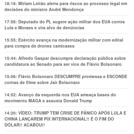
18:18:
Míriam Leitão alerta para riscos ao processo legal em
decisões do ministro André Mendonça
17:58:
Deputado do PL sugere ação militar dos EUA contra
Lula e Moraes e vira alvo de denúncias
15:55:
Exército avança na modernização militar com edital
para compra de drones camicases
15:44:
Alfredo Gaspar descumpre declaração pública sobre
candidatura ao Senado para ser vice de Flávio Bolsonaro
15:06:
Flávio Bolsonaro DESCUMPRE promessa e ESCONDE
contas de filme sobre Jair Bolsonaro
14:52:
Avanço da esquerda nos EUA ameaça bases do
movimento MAGA e assusta Donald Trump
14:20:
VÍDEO: TRUMP TEM CRlSE DE PÂNlCO APÓS LULA E
CHINA LANÇAREM PIX INTERNACIONAL!! É O FIM DO
DÓLAR!! ACABOU!!