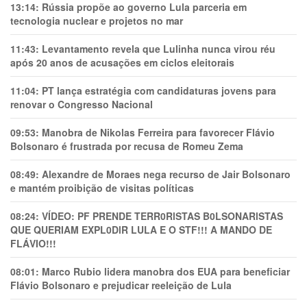
13:14:
Rússia propõe ao governo Lula parceria em
tecnologia nuclear e projetos no mar
11:43:
Levantamento revela que Lulinha nunca virou réu
após 20 anos de acusações em ciclos eleitorais
11:04:
PT lança estratégia com candidaturas jovens para
renovar o Congresso Nacional
09:53:
Manobra de Nikolas Ferreira para favorecer Flávio
Bolsonaro é frustrada por recusa de Romeu Zema
08:49:
Alexandre de Moraes nega recurso de Jair Bolsonaro
e mantém proibição de visitas políticas
08:24:
VÍDEO: PF PRENDE TERR0RlSTAS B0LSONARlSTAS
QUE QUERIAM EXPL0DlR LULA E O STF!!! A MANDO DE
FLÁVIO!!!
08:01:
Marco Rubio lidera manobra dos EUA para beneficiar
Flávio Bolsonaro e prejudicar reeleição de Lula