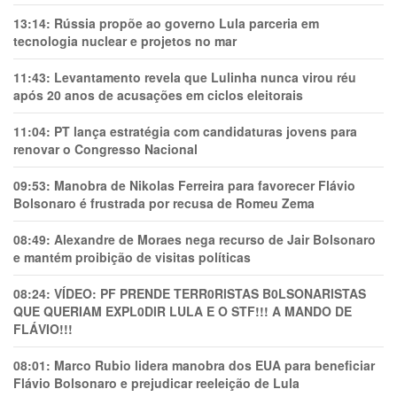
13:14:
Rússia propõe ao governo Lula parceria em
tecnologia nuclear e projetos no mar
11:43:
Levantamento revela que Lulinha nunca virou réu
após 20 anos de acusações em ciclos eleitorais
11:04:
PT lança estratégia com candidaturas jovens para
renovar o Congresso Nacional
09:53:
Manobra de Nikolas Ferreira para favorecer Flávio
Bolsonaro é frustrada por recusa de Romeu Zema
08:49:
Alexandre de Moraes nega recurso de Jair Bolsonaro
e mantém proibição de visitas políticas
08:24:
VÍDEO: PF PRENDE TERR0RlSTAS B0LSONARlSTAS
QUE QUERIAM EXPL0DlR LULA E O STF!!! A MANDO DE
FLÁVIO!!!
08:01:
Marco Rubio lidera manobra dos EUA para beneficiar
Flávio Bolsonaro e prejudicar reeleição de Lula