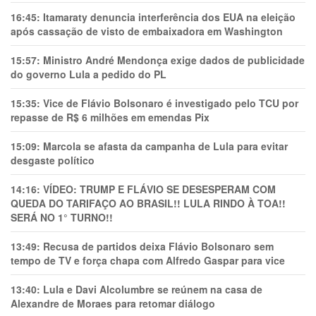
16:45:
Itamaraty denuncia interferência dos EUA na eleição
após cassação de visto de embaixadora em Washington
15:57:
Ministro André Mendonça exige dados de publicidade
do governo Lula a pedido do PL
15:35:
Vice de Flávio Bolsonaro é investigado pelo TCU por
repasse de R$ 6 milhões em emendas Pix
15:09:
Marcola se afasta da campanha de Lula para evitar
desgaste político
14:16:
VÍDEO: TRUMP E FLÁVIO SE DESESPERAM COM
QUEDA DO TARIFAÇO AO BRASIL!! LULA RINDO À TOA!!
SERÁ NO 1° TURNO!!
13:49:
Recusa de partidos deixa Flávio Bolsonaro sem
tempo de TV e força chapa com Alfredo Gaspar para vice
13:40:
Lula e Davi Alcolumbre se reúnem na casa de
Alexandre de Moraes para retomar diálogo