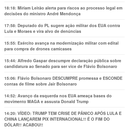
18:18:
Míriam Leitão alerta para riscos ao processo legal em
decisões do ministro André Mendonça
17:58:
Deputado do PL sugere ação militar dos EUA contra
Lula e Moraes e vira alvo de denúncias
15:55:
Exército avança na modernização militar com edital
para compra de drones camicases
15:44:
Alfredo Gaspar descumpre declaração pública sobre
candidatura ao Senado para ser vice de Flávio Bolsonaro
15:06:
Flávio Bolsonaro DESCUMPRE promessa e ESCONDE
contas de filme sobre Jair Bolsonaro
14:52:
Avanço da esquerda nos EUA ameaça bases do
movimento MAGA e assusta Donald Trump
14:20:
VÍDEO: TRUMP TEM CRlSE DE PÂNlCO APÓS LULA E
CHINA LANÇAREM PIX INTERNACIONAL!! É O FIM DO
DÓLAR!! ACABOU!!