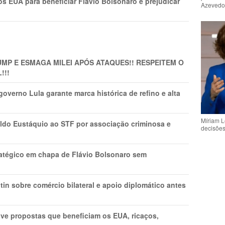
s EUA para beneficiar Flávio Bolsonaro e prejudicar
Azeved
MP E ESMAGA MILEI APÓS ATAQUES!! RESPEITEM O
!!!
overno Lula garante marca histórica de refino e alta
Míriam L
do Eustáquio ao STF por associação criminosa e
decisõe
tratégico em chapa de Flávio Bolsonaro sem
in sobre comércio bilateral e apoio diplomático antes
ve propostas que beneficiam os EUA, ricaços,