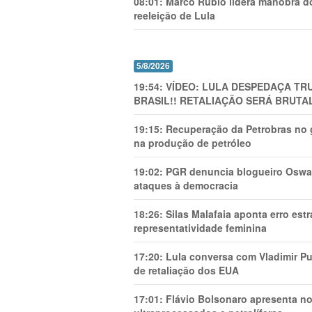
08:01:
Marco Rubio lidera manobra do
reeleição de Lula
5/8/2026
19:54:
VÍDEO: LULA DESPEDAÇA TRU
BRASIL!! RETALIAÇÃO SERÁ BRUTAL
19:15:
Recuperação da Petrobras no g
na produção de petróleo
19:02:
PGR denuncia blogueiro Oswal
ataques à democracia
18:26:
Silas Malafaia aponta erro es
representatividade feminina
17:20:
Lula conversa com Vladimir Put
de retaliação dos EUA
17:01:
Flávio Bolsonaro apresenta no