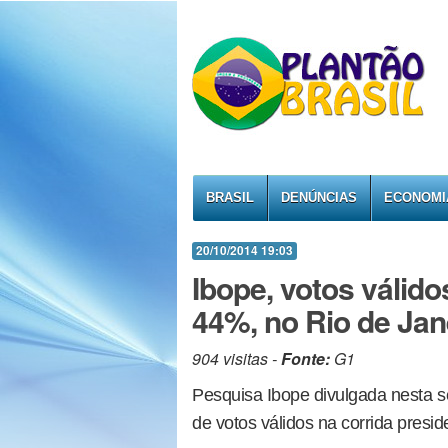
BRASIL
DENÚNCIAS
ECONOMI
20/10/2014 19:03
Ibope, votos válid
44%, no Rio de Jan
904 visitas -
Fonte:
G1
Pesquisa Ibope divulgada nesta s
de votos válidos na corrida presid