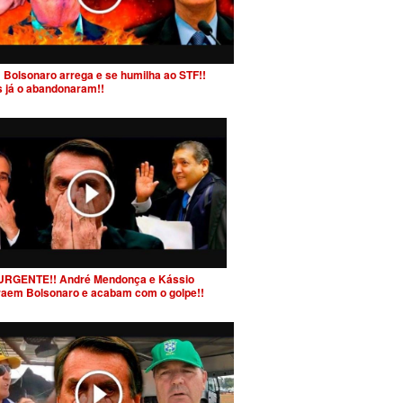
 Bolsonaro arrega e se humilha ao STF!!
s já o abandonaram!!
URGENTE!! André Mendonça e Kássio
raem Bolsonaro e acabam com o golpe!!