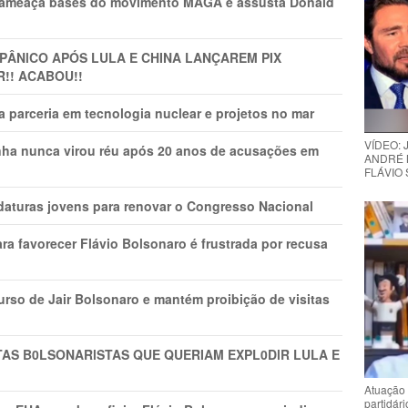
 ameaça bases do movimento MAGA e assusta Donald
 PÂNlCO APÓS LULA E CHINA LANÇAREM PIX
R!! ACABOU!!
 parceria em tecnologia nuclear e projetos no mar
VÍDEO:
nha nunca virou réu após 20 anos de acusações em
ANDRÉ 
FLÁVIO
daturas jovens para renovar o Congresso Nacional
ra favorecer Flávio Bolsonaro é frustrada por recusa
rso de Jair Bolsonaro e mantém proibição de visitas
TAS B0LSONARlSTAS QUE QUERIAM EXPL0DlR LULA E
Atuação 
partidár