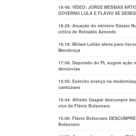
19:48:
VÍDEO: JORGE MESSIAS AR
GOVERNO LULA E FLÁVIO SE DESES
18:28:
Atuação do ministro Kássio Nu
crítica de Reinaldo Azevedo
18:18:
Míriam Leitão alerta para risc
Mendonça
17:58:
Deputado do PL sugere ação mi
denúncias
15:55:
Exército avança na modernizaç
camicases
15:44:
Alfredo Gaspar descumpre dec
vice de Flávio Bolsonaro
15:06:
Flávio Bolsonaro DESCUMPRE 
Bolsonaro