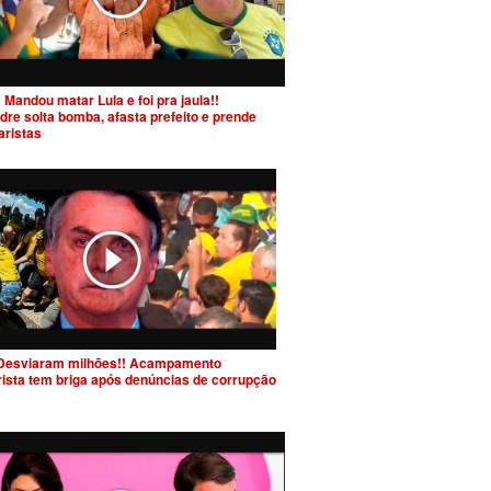
 Mandou matar Lula e foi pra jaula!!
dre solta bomba, afasta prefeito e prende
aristas
Desviaram milhões!! Acampamento
rista tem briga após denúncias de corrupção