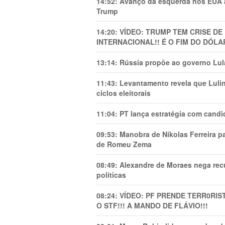
14:52:
Avanço da esquerda nos EUA
Trump
14:20:
VÍDEO: TRUMP TEM CRlSE DE
INTERNACIONAL!! É O FIM DO DÓLA
13:14:
Rússia propõe ao governo Lula
11:43:
Levantamento revela que Luli
ciclos eleitorais
11:04:
PT lança estratégia com candi
09:53:
Manobra de Nikolas Ferreira pa
de Romeu Zema
08:49:
Alexandre de Moraes nega recu
políticas
08:24:
VÍDEO: PF PRENDE TERR0RlS
O STF!!! A MANDO DE FLÁVIO!!!