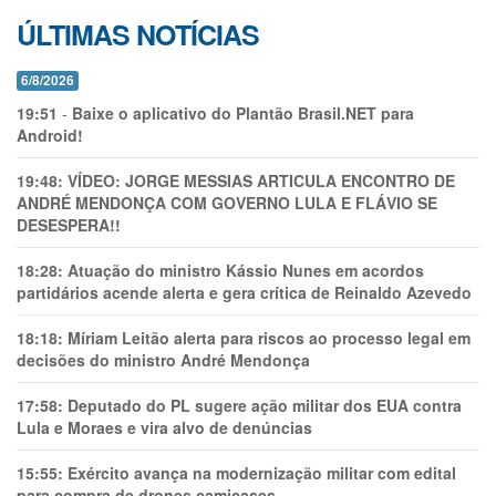
ÚLTIMAS NOTÍCIAS
6/8/2026
19:51
-
Baixe o aplicativo do Plantão Brasil.NET para
Android!
19:48:
VÍDEO: JORGE MESSIAS ARTICULA ENCONTRO DE
ANDRÉ MENDONÇA COM GOVERNO LULA E FLÁVIO SE
DESESPERA!!
18:28:
Atuação do ministro Kássio Nunes em acordos
partidários acende alerta e gera crítica de Reinaldo Azevedo
18:18:
Míriam Leitão alerta para riscos ao processo legal em
decisões do ministro André Mendonça
17:58:
Deputado do PL sugere ação militar dos EUA contra
Lula e Moraes e vira alvo de denúncias
15:55:
Exército avança na modernização militar com edital
para compra de drones camicases