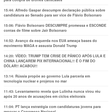
15:44:
Alfredo Gaspar descumpre declaração pública sobre
candidatura ao Senado para ser vice de Flávio Bolsonaro
15:06:
Flávio Bolsonaro DESCUMPRE promessa e ESCONDE
contas de filme sobre Jair Bolsonaro
14:52:
Avanço da esquerda nos EUA ameaça bases do
movimento MAGA e assusta Donald Trump
14:20:
VÍDEO: TRUMP TEM CRlSE DE PÂNlCO APÓS LULA E
CHINA LANÇAREM PIX INTERNACIONAL!! É O FIM DO
DÓLAR!! ACABOU!!
13:14:
Rússia propõe ao governo Lula parceria em
tecnologia nuclear e projetos no mar
11:43:
Levantamento revela que Lulinha nunca virou réu
após 20 anos de acusações em ciclos eleitorais
11:04:
PT lança estratégia com candidaturas jovens para
renovar o Congresso Nacional