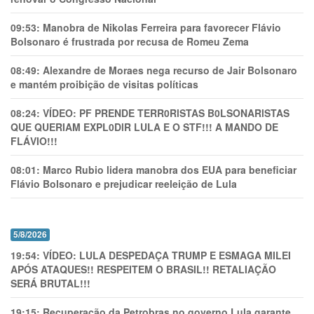
09:53:
Manobra de Nikolas Ferreira para favorecer Flávio
Bolsonaro é frustrada por recusa de Romeu Zema
08:49:
Alexandre de Moraes nega recurso de Jair Bolsonaro
e mantém proibição de visitas políticas
08:24:
VÍDEO: PF PRENDE TERR0RlSTAS B0LSONARlSTAS
QUE QUERIAM EXPL0DlR LULA E O STF!!! A MANDO DE
FLÁVIO!!!
08:01:
Marco Rubio lidera manobra dos EUA para beneficiar
Flávio Bolsonaro e prejudicar reeleição de Lula
5/8/2026
19:54:
VÍDEO: LULA DESPEDAÇA TRUMP E ESMAGA MILEI
APÓS ATAQUES!! RESPEITEM O BRASIL!! RETALIAÇÃO
SERÁ BRUTAL!!!
19:15:
Recuperação da Petrobras no governo Lula garante