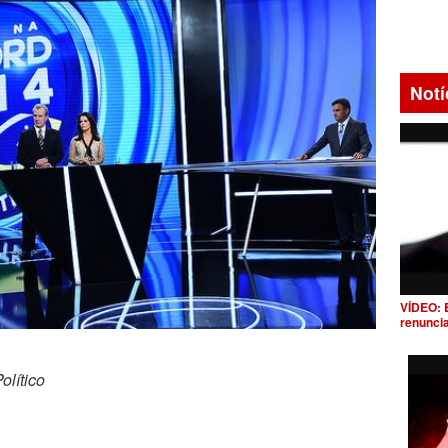
Notí
VÍDEO: 
renunci
lítico