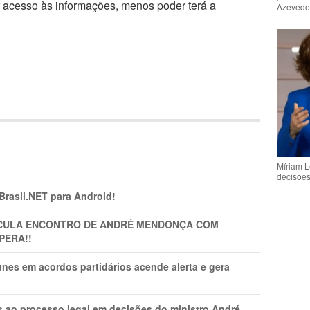
r acesso às informações, menos poder terá a
Azeved
Míriam L
decisõe
 Brasil.NET para Android!
TICULA ENCONTRO DE ANDRÉ MENDONÇA COM
PERA!!
nes em acordos partidários acende alerta e gera
os ao processo legal em decisões do ministro André