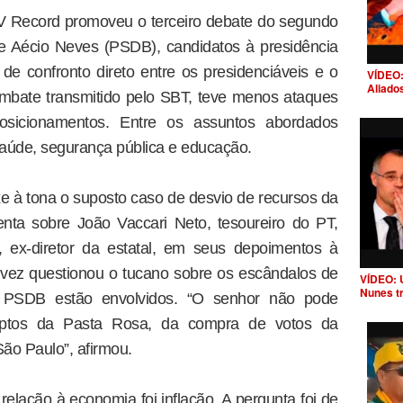
TV Record promoveu o terceiro debate do segundo
 e Aécio Neves (PSDB), candidatos à presidência
de confronto direto entre os presidenciáveis e o
VÍDEO:
Aliado
embate transmitido pelo SBT, teve menos ataques
sicionamentos. Entre os assuntos abordados
aúde, segurança pública e educação.
e à tona o suposto caso de desvio de recursos da
enta sobre João Vaccari Neto, tesoureiro do PT,
, ex-diretor da estatal, em seus depoimentos à
 vez questionou o tucano sobre os escândalos de
VÍDEO: 
Nunes t
o PSDB estão envolvidos. “O senhor não pode
uptos da Pasta Rosa, da compra de votos da
São Paulo”, afirmou.
elação à economia foi inflação. A pergunta foi de