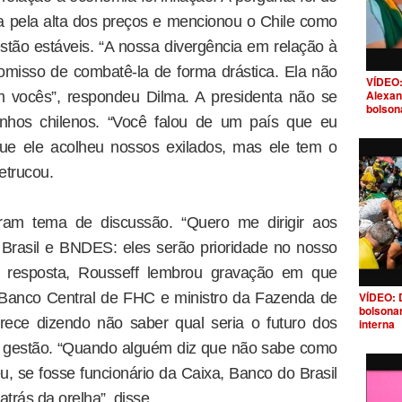
a pela alta dos preços e mencionou o Chile como
tão estáveis. “A nossa divergência em relação à
omisso de combatê-la de forma drástica. Ela não
VÍDEO:
Alexan
 vocês”, respondeu Dilma. A presidenta não se
bolson
inhos chilenos. “Você falou de um país que eu
rque ele acolheu nossos exilados, mas ele tem o
etrucou.
am tema de discussão. “Quero me dirigir aos
 Brasil e BNDES: eles serão prioridade no nosso
 resposta, Rousseff lembrou gravação em que
 Banco Central de FHC e ministro da Fazenda de
VÍDEO: 
bolsona
rece dizendo não saber qual seria o futuro dos
interna
l gestão. “Quando alguém diz que não sabe como
u, se fosse funcionário da Caixa, Banco do Brasil
trás da orelha”, disse.