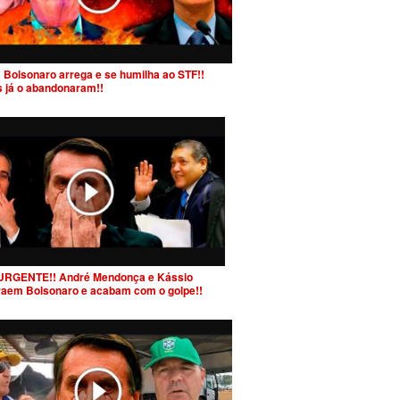
 Bolsonaro arrega e se humilha ao STF!!
s já o abandonaram!!
URGENTE!! André Mendonça e Kássio
raem Bolsonaro e acabam com o golpe!!