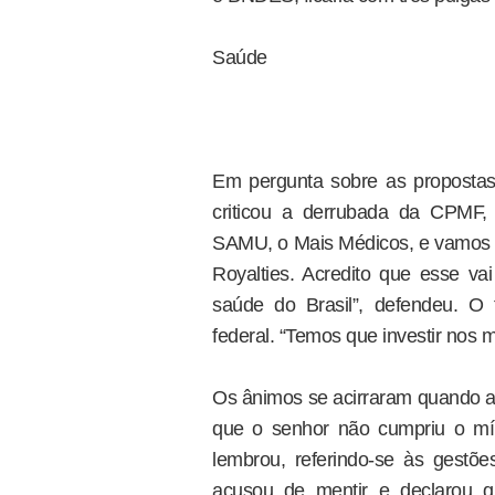
Saúde
Em pergunta sobre as proposta
criticou a derrubada da CPMF,
SAMU, o Mais Médicos, e vamos c
Royalties. Acredito que esse v
saúde do Brasil”, defendeu. O 
federal. “Temos que investir nos m
Os ânimos se acirraram quando a 
que o senhor não cumpriu o mín
lembrou, referindo-se às gest
acusou de mentir e declarou q