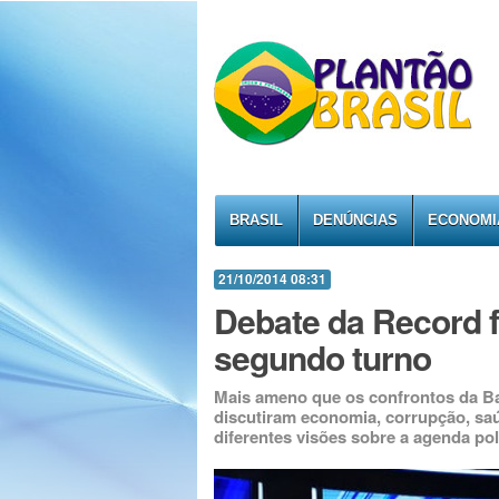
BRASIL
DENÚNCIAS
ECONOMI
21/10/2014 08:31
Debate da Record f
segundo turno
Mais ameno que os confrontos da Ba
discutiram economia, corrupção, sa
diferentes visões sobre a agenda pol