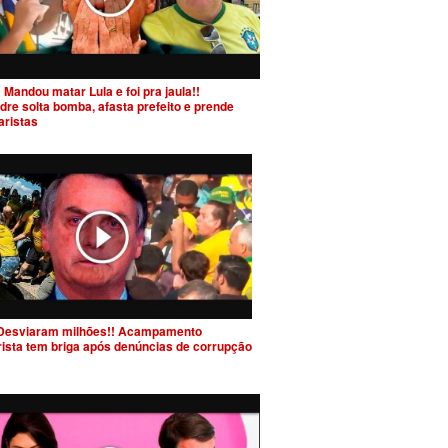
 Mandou matar Lula e foi pra jaula!!
dre solta bomba, afasta prefeito e prende
aristas
Desviaram milhões!! Acampamento
rista tem briga após denúncias de corrupção