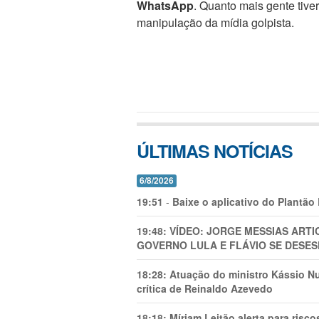
WhatsApp
. Quanto mais gente tive
manipulação da mídia golpista.
ÚLTIMAS NOTÍCIAS
6/8/2026
19:51
-
Baixe o aplicativo do Plantão
19:48:
VÍDEO: JORGE MESSIAS AR
GOVERNO LULA E FLÁVIO SE DESES
18:28:
Atuação do ministro Kássio Nu
crítica de Reinaldo Azevedo
18:18:
Míriam Leitão alerta para risc