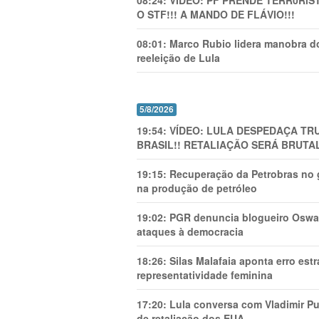
08:24:
VÍDEO: PF PRENDE TERR0RlS
O STF!!! A MANDO DE FLÁVIO!!!
08:01:
Marco Rubio lidera manobra do
reeleição de Lula
5/8/2026
19:54:
VÍDEO: LULA DESPEDAÇA TRU
BRASIL!! RETALIAÇÃO SERÁ BRUTAL
19:15:
Recuperação da Petrobras no g
na produção de petróleo
19:02:
PGR denuncia blogueiro Oswal
ataques à democracia
18:26:
Silas Malafaia aponta erro es
representatividade feminina
17:20:
Lula conversa com Vladimir Put
de retaliação dos EUA