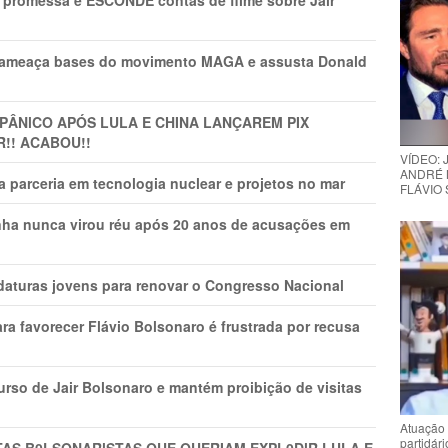
promessa e ESCONDE contas de filme sobre Jair
 ameaça bases do movimento MAGA e assusta Donald
 PÂNlCO APÓS LULA E CHINA LANÇAREM PIX
R!! ACABOU!!
VÍDEO:
ANDRÉ 
 parceria em tecnologia nuclear e projetos no mar
FLÁVIO
nha nunca virou réu após 20 anos de acusações em
daturas jovens para renovar o Congresso Nacional
ra favorecer Flávio Bolsonaro é frustrada por recusa
rso de Jair Bolsonaro e mantém proibição de visitas
Atuação 
partidár