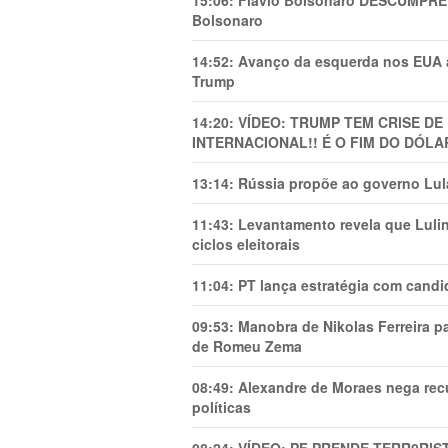
15:06:
Flávio Bolsonaro DESCUMPRE 
Bolsonaro
14:52:
Avanço da esquerda nos EUA
Trump
14:20:
VÍDEO: TRUMP TEM CRlSE DE
INTERNACIONAL!! É O FIM DO DÓLA
13:14:
Rússia propõe ao governo Lula
11:43:
Levantamento revela que Luli
ciclos eleitorais
11:04:
PT lança estratégia com candi
09:53:
Manobra de Nikolas Ferreira pa
de Romeu Zema
08:49:
Alexandre de Moraes nega recu
políticas