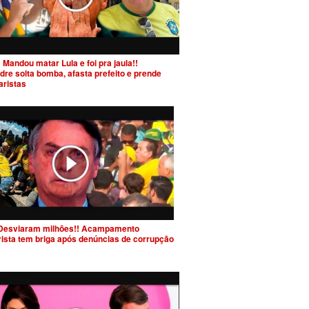
 Mandou matar Lula e foi pra jaula!!
dre solta bomba, afasta prefeito e prende
aristas
Desviaram milhões!! Acampamento
rista tem briga após denúncias de corrupção