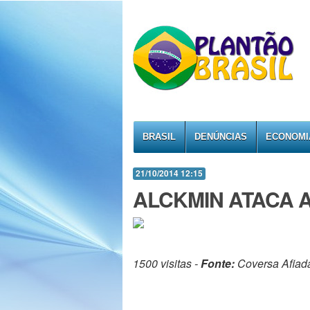
BRASIL
DENÚNCIAS
ECONOMI
21/10/2014 12:15
ALCKMIN ATACA A
1500 visitas -
Fonte:
Coversa Afiad