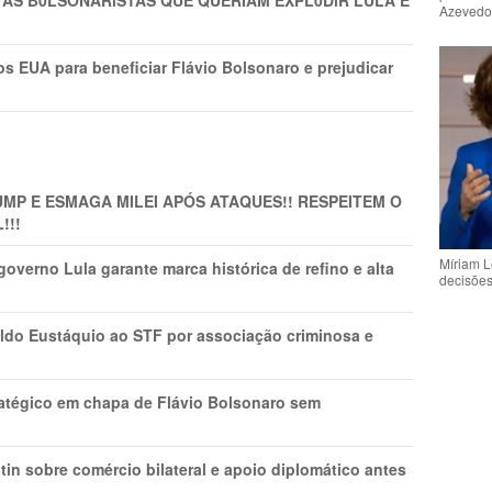
TAS B0LSONARlSTAS QUE QUERIAM EXPL0DlR LULA E
Azeved
s EUA para beneficiar Flávio Bolsonaro e prejudicar
MP E ESMAGA MILEI APÓS ATAQUES!! RESPEITEM O
!!!
Míriam L
overno Lula garante marca histórica de refino e alta
decisõe
do Eustáquio ao STF por associação criminosa e
tratégico em chapa de Flávio Bolsonaro sem
in sobre comércio bilateral e apoio diplomático antes