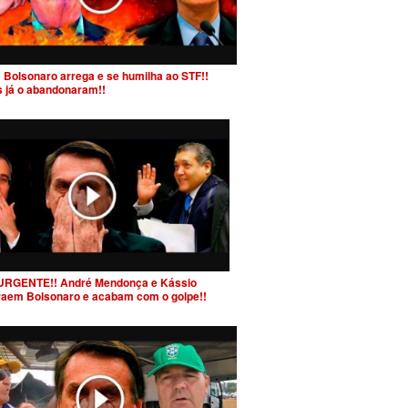
 Bolsonaro arrega e se humilha ao STF!!
s já o abandonaram!!
URGENTE!! André Mendonça e Kássio
raem Bolsonaro e acabam com o golpe!!