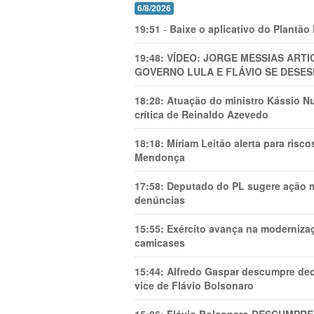
6/8/2026
19:51
-
Baixe o aplicativo do Plantão
19:48:
VÍDEO: JORGE MESSIAS AR
GOVERNO LULA E FLÁVIO SE DESES
18:28:
Atuação do ministro Kássio Nu
crítica de Reinaldo Azevedo
18:18:
Míriam Leitão alerta para risc
Mendonça
17:58:
Deputado do PL sugere ação mi
denúncias
15:55:
Exército avança na modernizaç
camicases
15:44:
Alfredo Gaspar descumpre dec
vice de Flávio Bolsonaro