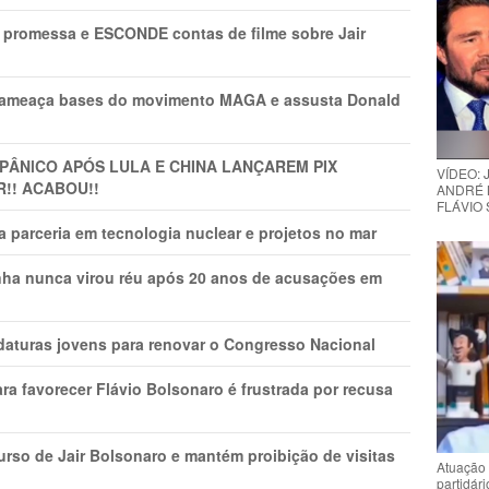
promessa e ESCONDE contas de filme sobre Jair
 ameaça bases do movimento MAGA e assusta Donald
 PÂNlCO APÓS LULA E CHINA LANÇAREM PIX
VÍDEO:
R!! ACABOU!!
ANDRÉ 
FLÁVIO
 parceria em tecnologia nuclear e projetos no mar
nha nunca virou réu após 20 anos de acusações em
daturas jovens para renovar o Congresso Nacional
ra favorecer Flávio Bolsonaro é frustrada por recusa
rso de Jair Bolsonaro e mantém proibição de visitas
Atuação 
partidár