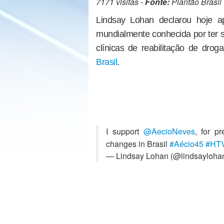
7171 visitas -
Fonte:
Plantão Brasil
Lindsay Lohan declarou hoje ap
mundialmente conhecida por ter s
clínicas de reabilitação de drog
Brasil
.
I support
@AecioNeves
, for pr
changes in Brasil
#Aécio45
#HT
— Lindsay Lohan (@lindsayloha