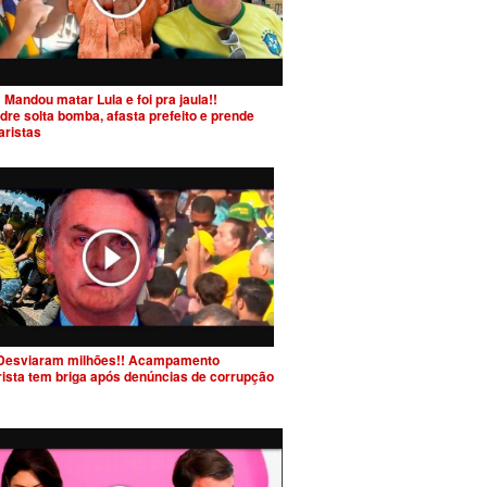
 Mandou matar Lula e foi pra jaula!!
dre solta bomba, afasta prefeito e prende
aristas
Desviaram milhões!! Acampamento
rista tem briga após denúncias de corrupção