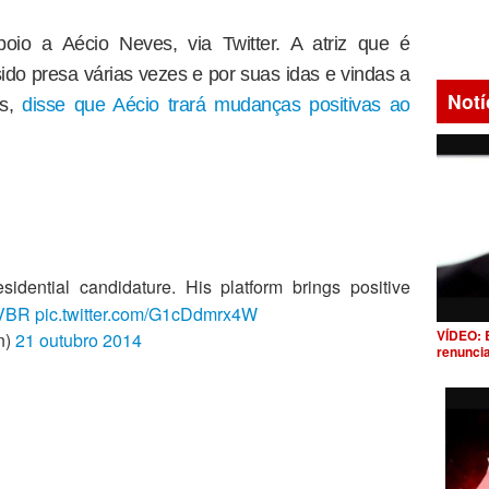
oio a Aécio Neves, via Twitter. A atriz que é
ido presa várias vezes e por suas idas e vindas a
Notí
as,
disse que Aécio trará mudanças positivas ao
esidential candidature. His platform brings positive
VBR
pic.twitter.com/G1cDdmrx4W
VÍDEO: 
n)
21 outubro 2014
renunci