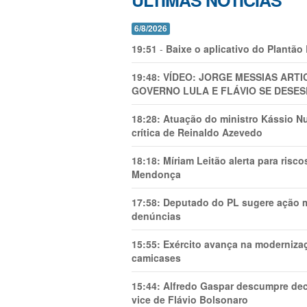
ÚLTIMAS NOTÍCIAS
6/8/2026
19:51
-
Baixe o aplicativo do Plantão
19:48:
VÍDEO: JORGE MESSIAS AR
GOVERNO LULA E FLÁVIO SE DESES
18:28:
Atuação do ministro Kássio Nu
crítica de Reinaldo Azevedo
18:18:
Míriam Leitão alerta para risc
Mendonça
17:58:
Deputado do PL sugere ação mi
denúncias
15:55:
Exército avança na modernizaç
camicases
15:44:
Alfredo Gaspar descumpre dec
vice de Flávio Bolsonaro