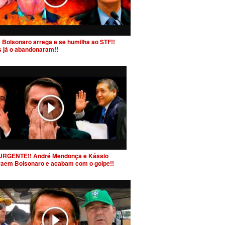
 Bolsonaro arrega e se humilha ao STF!!
s já o abandonaram!!
URGENTE!! André Mendonça e Kássio
raem Bolsonaro e acabam com o golpe!!