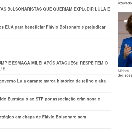
Azeved
TAS B0LSONARlSTAS QUE QUERIAM EXPL0DlR LULA E
s EUA para beneficiar Flávio Bolsonaro e prejudicar
MP E ESMAGA MILEI APÓS ATAQUES!! RESPEITEM O
!!!
Míriam L
decisõe
overno Lula garante marca histórica de refino e alta
do Eustáquio ao STF por associação criminosa e
tratégico em chapa de Flávio Bolsonaro sem