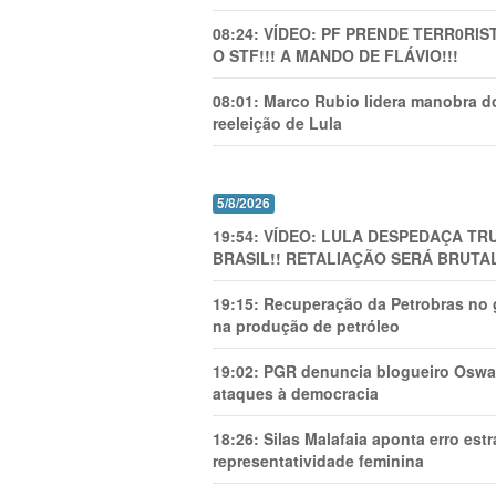
08:24:
VÍDEO: PF PRENDE TERR0RlS
O STF!!! A MANDO DE FLÁVIO!!!
08:01:
Marco Rubio lidera manobra do
reeleição de Lula
5/8/2026
19:54:
VÍDEO: LULA DESPEDAÇA TRU
BRASIL!! RETALIAÇÃO SERÁ BRUTAL
19:15:
Recuperação da Petrobras no g
na produção de petróleo
19:02:
PGR denuncia blogueiro Oswal
ataques à democracia
18:26:
Silas Malafaia aponta erro es
representatividade feminina