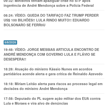
09:32:
Ministros tentam apaziguar crise no STF apos
ingerência de André Mendonça sobre a Polícia Federal
08:24:
VÍDEO: QUEDA DO TARIFAÇO FAZ TRUMP PERDER
US$ 100 BILHÕES!! LULA RINDO MUITO!! EDUARDO
BOLSONARO SE FERR0U
6/8/2026
19:48:
VÍDEO: JORGE MESSIAS ARTICULA ENCONTRO DE
ANDRÉ MENDONÇA COM GOVERNO LULA E FLÁVIO SE
DESESPERA!!
18:28:
Atuação do ministro Kássio Nunes em acordos
partidários acende alerta e gera crítica de Reinaldo Azevedo
18:18:
Míriam Leitão alerta para riscos ao processo legal em
decisões do ministro André Mendonça
17:58:
Deputado do PL sugere ação militar dos EUA contra
Lula e Moraes e vira alvo de denúncias