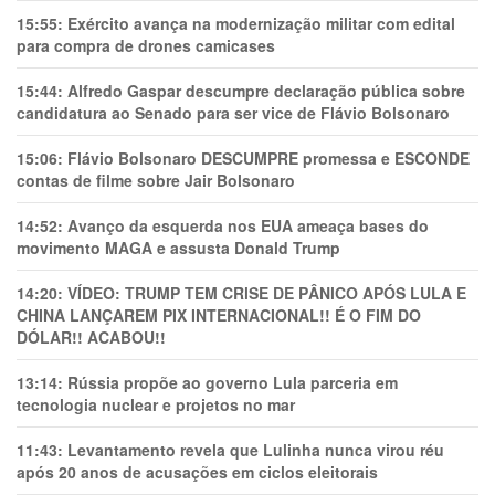
15:55:
Exército avança na modernização militar com edital
para compra de drones camicases
15:44:
Alfredo Gaspar descumpre declaração pública sobre
candidatura ao Senado para ser vice de Flávio Bolsonaro
15:06:
Flávio Bolsonaro DESCUMPRE promessa e ESCONDE
contas de filme sobre Jair Bolsonaro
14:52:
Avanço da esquerda nos EUA ameaça bases do
movimento MAGA e assusta Donald Trump
14:20:
VÍDEO: TRUMP TEM CRlSE DE PÂNlCO APÓS LULA E
CHINA LANÇAREM PIX INTERNACIONAL!! É O FIM DO
DÓLAR!! ACABOU!!
13:14:
Rússia propõe ao governo Lula parceria em
tecnologia nuclear e projetos no mar
11:43:
Levantamento revela que Lulinha nunca virou réu
após 20 anos de acusações em ciclos eleitorais