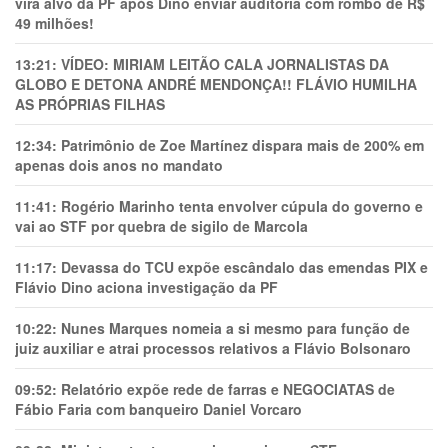
vira alvo da PF após Dino enviar auditoria com rombo de R$
49 milhões!
13:21:
VÍDEO: MIRIAM LEITÃO CALA JORNALISTAS DA
GLOBO E DETONA ANDRÉ MENDONÇA!! FLÁVIO HUMILHA
AS PRÓPRIAS FILHAS
12:34:
Patrimônio de Zoe Martínez dispara mais de 200% em
apenas dois anos no mandato
11:41:
Rogério Marinho tenta envolver cúpula do governo e
vai ao STF por quebra de sigilo de Marcola
11:17:
Devassa do TCU expõe escândalo das emendas PIX e
Flávio Dino aciona investigação da PF
10:22:
Nunes Marques nomeia a si mesmo para função de
juiz auxiliar e atrai processos relativos a Flávio Bolsonaro
09:52:
Relatório expõe rede de farras e NEGOCIATAS de
Fábio Faria com banqueiro Daniel Vorcaro