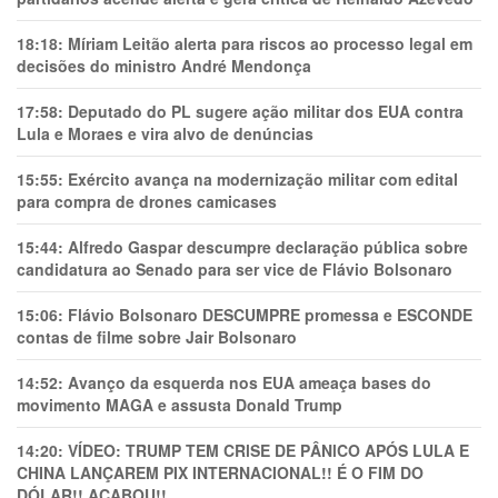
18:18:
Míriam Leitão alerta para riscos ao processo legal em
decisões do ministro André Mendonça
17:58:
Deputado do PL sugere ação militar dos EUA contra
Lula e Moraes e vira alvo de denúncias
15:55:
Exército avança na modernização militar com edital
para compra de drones camicases
15:44:
Alfredo Gaspar descumpre declaração pública sobre
candidatura ao Senado para ser vice de Flávio Bolsonaro
15:06:
Flávio Bolsonaro DESCUMPRE promessa e ESCONDE
contas de filme sobre Jair Bolsonaro
14:52:
Avanço da esquerda nos EUA ameaça bases do
movimento MAGA e assusta Donald Trump
14:20:
VÍDEO: TRUMP TEM CRlSE DE PÂNlCO APÓS LULA E
CHINA LANÇAREM PIX INTERNACIONAL!! É O FIM DO
DÓLAR!! ACABOU!!