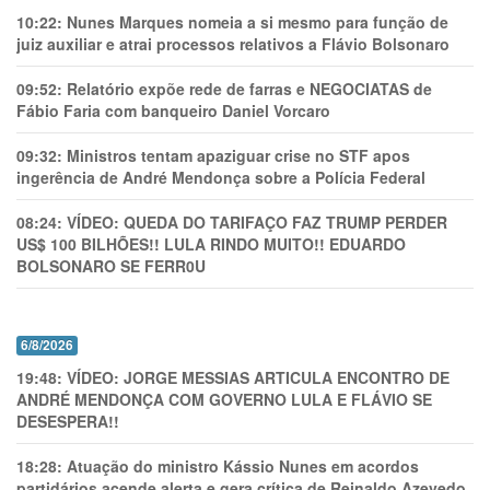
10:22:
Nunes Marques nomeia a si mesmo para função de
juiz auxiliar e atrai processos relativos a Flávio Bolsonaro
09:52:
Relatório expõe rede de farras e NEGOCIATAS de
Fábio Faria com banqueiro Daniel Vorcaro
09:32:
Ministros tentam apaziguar crise no STF apos
ingerência de André Mendonça sobre a Polícia Federal
08:24:
VÍDEO: QUEDA DO TARIFAÇO FAZ TRUMP PERDER
US$ 100 BILHÕES!! LULA RINDO MUITO!! EDUARDO
BOLSONARO SE FERR0U
6/8/2026
19:48:
VÍDEO: JORGE MESSIAS ARTICULA ENCONTRO DE
ANDRÉ MENDONÇA COM GOVERNO LULA E FLÁVIO SE
DESESPERA!!
18:28:
Atuação do ministro Kássio Nunes em acordos
partidários acende alerta e gera crítica de Reinaldo Azevedo