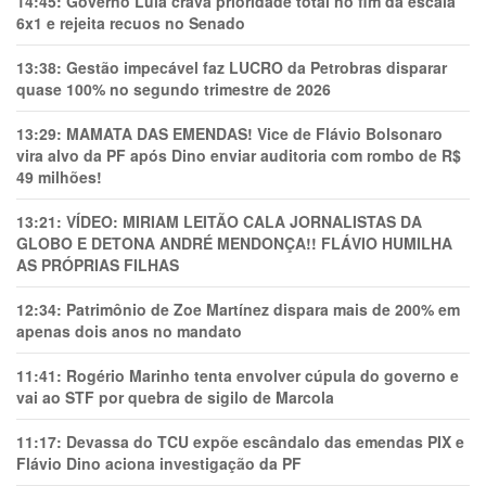
14:45:
Governo Lula crava prioridade total no fim da escala
6x1 e rejeita recuos no Senado
13:38:
Gestão impecável faz LUCRO da Petrobras disparar
quase 100% no segundo trimestre de 2026
13:29:
MAMATA DAS EMENDAS! Vice de Flávio Bolsonaro
vira alvo da PF após Dino enviar auditoria com rombo de R$
49 milhões!
13:21:
VÍDEO: MIRIAM LEITÃO CALA JORNALISTAS DA
GLOBO E DETONA ANDRÉ MENDONÇA!! FLÁVIO HUMILHA
AS PRÓPRIAS FILHAS
12:34:
Patrimônio de Zoe Martínez dispara mais de 200% em
apenas dois anos no mandato
11:41:
Rogério Marinho tenta envolver cúpula do governo e
vai ao STF por quebra de sigilo de Marcola
11:17:
Devassa do TCU expõe escândalo das emendas PIX e
Flávio Dino aciona investigação da PF