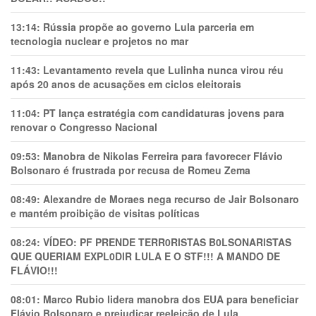
13:14:
Rússia propõe ao governo Lula parceria em
tecnologia nuclear e projetos no mar
11:43:
Levantamento revela que Lulinha nunca virou réu
após 20 anos de acusações em ciclos eleitorais
11:04:
PT lança estratégia com candidaturas jovens para
renovar o Congresso Nacional
09:53:
Manobra de Nikolas Ferreira para favorecer Flávio
Bolsonaro é frustrada por recusa de Romeu Zema
08:49:
Alexandre de Moraes nega recurso de Jair Bolsonaro
e mantém proibição de visitas políticas
08:24:
VÍDEO: PF PRENDE TERR0RlSTAS B0LSONARlSTAS
QUE QUERIAM EXPL0DlR LULA E O STF!!! A MANDO DE
FLÁVIO!!!
08:01:
Marco Rubio lidera manobra dos EUA para beneficiar
Flávio Bolsonaro e prejudicar reeleição de Lula