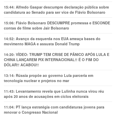
15:44:
Alfredo Gaspar descumpre declaração pública sobre
candidatura ao Senado para ser vice de Flávio Bolsonaro
15:06:
Flávio Bolsonaro DESCUMPRE promessa e ESCONDE
contas de filme sobre Jair Bolsonaro
14:52:
Avanço da esquerda nos EUA ameaça bases do
movimento MAGA e assusta Donald Trump
14:20:
VÍDEO: TRUMP TEM CRlSE DE PÂNlCO APÓS LULA E
CHINA LANÇAREM PIX INTERNACIONAL!! É O FIM DO
DÓLAR!! ACABOU!!
13:14:
Rússia propõe ao governo Lula parceria em
tecnologia nuclear e projetos no mar
11:43:
Levantamento revela que Lulinha nunca virou réu
após 20 anos de acusações em ciclos eleitorais
11:04:
PT lança estratégia com candidaturas jovens para
renovar o Congresso Nacional