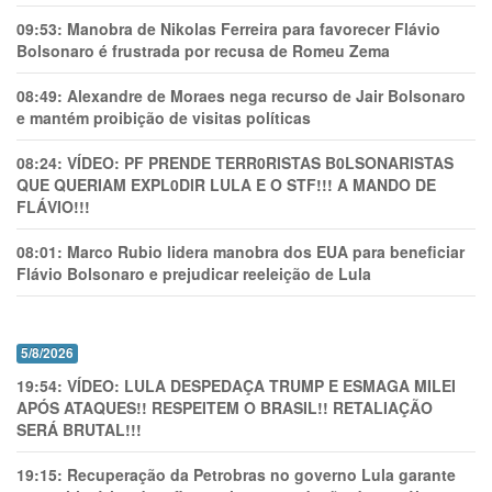
09:53:
Manobra de Nikolas Ferreira para favorecer Flávio
Bolsonaro é frustrada por recusa de Romeu Zema
08:49:
Alexandre de Moraes nega recurso de Jair Bolsonaro
e mantém proibição de visitas políticas
08:24:
VÍDEO: PF PRENDE TERR0RlSTAS B0LSONARlSTAS
QUE QUERIAM EXPL0DlR LULA E O STF!!! A MANDO DE
FLÁVIO!!!
08:01:
Marco Rubio lidera manobra dos EUA para beneficiar
Flávio Bolsonaro e prejudicar reeleição de Lula
5/8/2026
19:54:
VÍDEO: LULA DESPEDAÇA TRUMP E ESMAGA MILEI
APÓS ATAQUES!! RESPEITEM O BRASIL!! RETALIAÇÃO
SERÁ BRUTAL!!!
19:15:
Recuperação da Petrobras no governo Lula garante