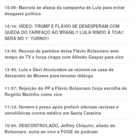
15:09:
Marcola se afasta da campanha de Lula para evitar
desgaste político
14:16:
VÍDEO: TRUMP E FLÁVIO SE DESESPERAM COM
QUEDA DO TARIFAÇO AO BRASIL!! LULA RINDO À TOA!!
SERÁ NO 1° TURNO!!
13:49:
Recusa de partidos deixa Flávio Bolsonaro sem
tempo de TV e força chapa com Alfredo Gaspar para vice
13:40:
Lula e Davi Alcolumbre se reúnem na casa de
Alexandre de Moraes para retomar diálogo
11:57:
Rejeição do PP a Flávio Bolsonaro força escolha de
Rogério Marinho como vice
11:14:
Homem é preso após proferir ofensas racistas e
xenofóbicas contra médico em Santa Catarina
10:54:
DESCONTROLADO, Jeffrey Chiquini, aliado de
Bolsonaro, surta ao vivo e FOGE de podcast