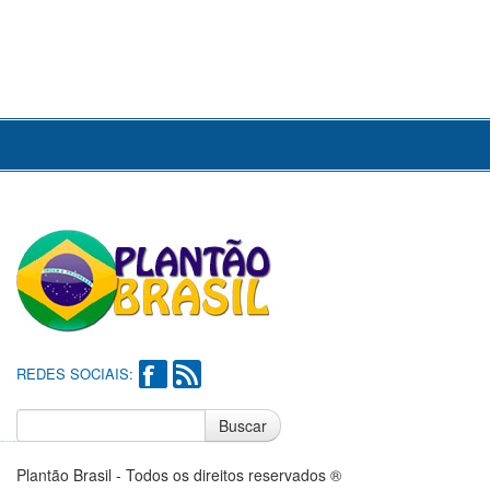
REDES SOCIAIS:
Buscar
Notícias do Flamengo
Notícias do Corinthians
Plantão Brasil - Todos os direitos reservados ®