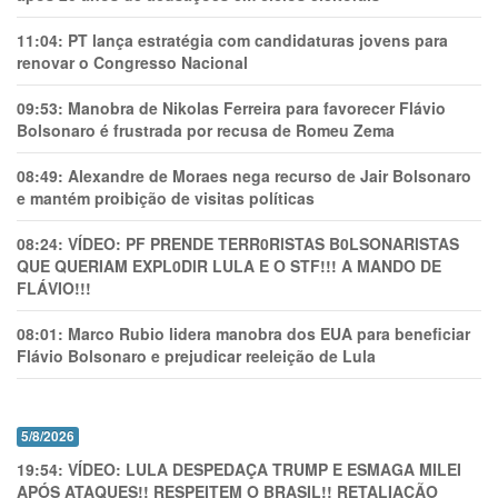
11:04:
PT lança estratégia com candidaturas jovens para
renovar o Congresso Nacional
09:53:
Manobra de Nikolas Ferreira para favorecer Flávio
Bolsonaro é frustrada por recusa de Romeu Zema
08:49:
Alexandre de Moraes nega recurso de Jair Bolsonaro
e mantém proibição de visitas políticas
08:24:
VÍDEO: PF PRENDE TERR0RlSTAS B0LSONARlSTAS
QUE QUERIAM EXPL0DlR LULA E O STF!!! A MANDO DE
FLÁVIO!!!
08:01:
Marco Rubio lidera manobra dos EUA para beneficiar
Flávio Bolsonaro e prejudicar reeleição de Lula
5/8/2026
19:54:
VÍDEO: LULA DESPEDAÇA TRUMP E ESMAGA MILEI
APÓS ATAQUES!! RESPEITEM O BRASIL!! RETALIAÇÃO