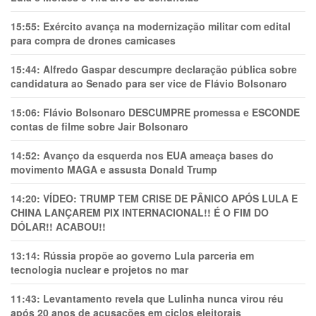
15:55:
Exército avança na modernização militar com edital
para compra de drones camicases
15:44:
Alfredo Gaspar descumpre declaração pública sobre
candidatura ao Senado para ser vice de Flávio Bolsonaro
15:06:
Flávio Bolsonaro DESCUMPRE promessa e ESCONDE
contas de filme sobre Jair Bolsonaro
14:52:
Avanço da esquerda nos EUA ameaça bases do
movimento MAGA e assusta Donald Trump
14:20:
VÍDEO: TRUMP TEM CRlSE DE PÂNlCO APÓS LULA E
CHINA LANÇAREM PIX INTERNACIONAL!! É O FIM DO
DÓLAR!! ACABOU!!
13:14:
Rússia propõe ao governo Lula parceria em
tecnologia nuclear e projetos no mar
11:43:
Levantamento revela que Lulinha nunca virou réu
após 20 anos de acusações em ciclos eleitorais