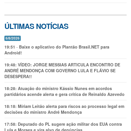
ÚLTIMAS NOTÍCIAS
6/8/2026
19:51
-
Baixe o aplicativo do Plantão Brasil.NET para
Android!
19:48:
VÍDEO: JORGE MESSIAS ARTICULA ENCONTRO DE
ANDRÉ MENDONÇA COM GOVERNO LULA E FLÁVIO SE
DESESPERA!!
18:28:
Atuação do ministro Kássio Nunes em acordos
partidários acende alerta e gera crítica de Reinaldo Azevedo
18:18:
Míriam Leitão alerta para riscos ao processo legal em
decisões do ministro André Mendonça
17:58:
Deputado do PL sugere ação militar dos EUA contra
Lula e Moraes e vira alvo de denúncias