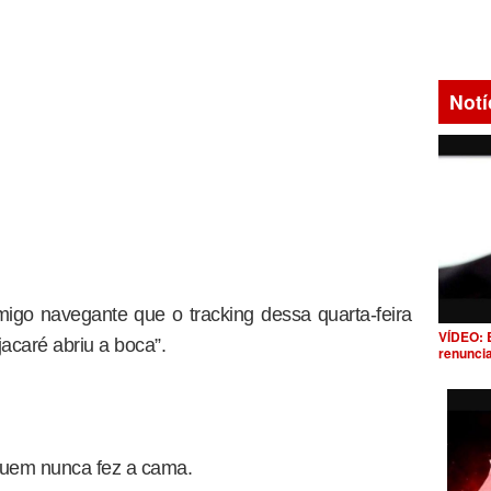
Notí
igo navegante que o tracking dessa quarta-feira
VÍDEO: 
jacaré abriu a boca”.
renunci
quem nunca fez a cama.