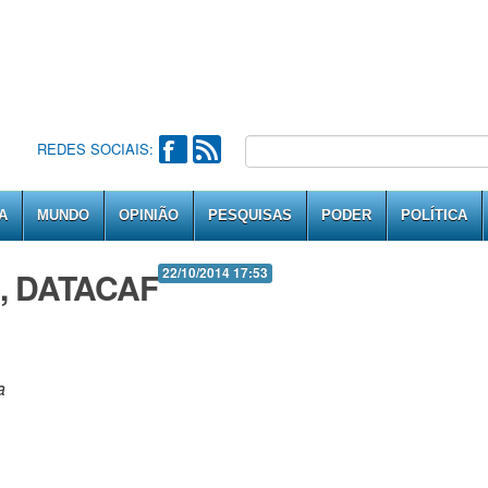
REDES SOCIAIS:
A
MUNDO
OPINIÃO
PESQUISAS
PODER
POLÍTICA
 , DATACAF
22/10/2014 17:53
a