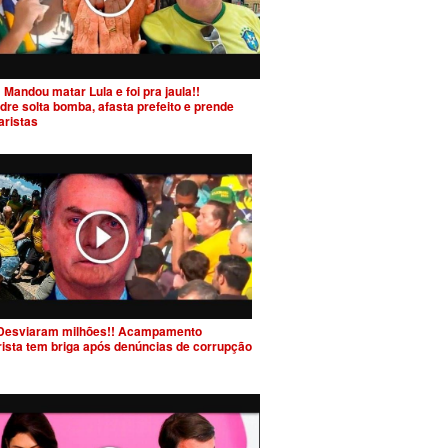
 Mandou matar Lula e foi pra jaula!!
dre solta bomba, afasta prefeito e prende
aristas
Desviaram milhões!! Acampamento
rista tem briga após denúncias de corrupção