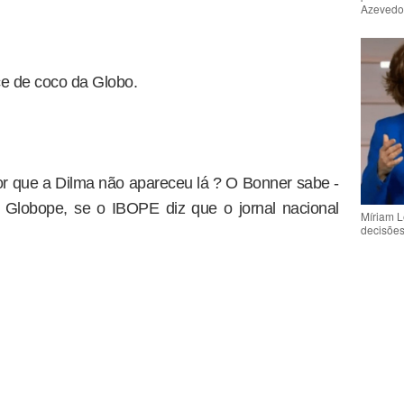
Azeved
ce de coco da Globo.
or que a Dilma não apareceu lá ? O Bonner sabe -
do Globope, se o IBOPE diz que o jornal nacional
Míriam L
decisõe