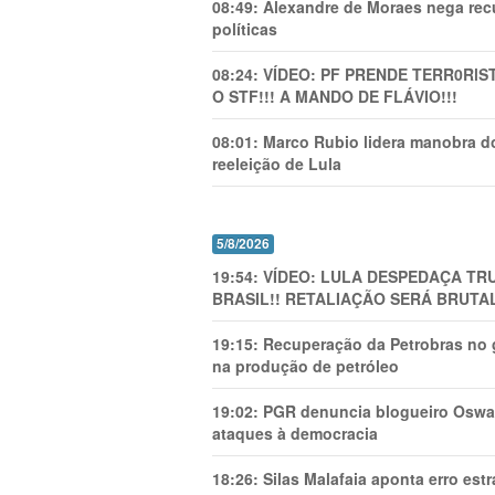
08:49:
Alexandre de Moraes nega recu
políticas
08:24:
VÍDEO: PF PRENDE TERR0RlS
O STF!!! A MANDO DE FLÁVIO!!!
08:01:
Marco Rubio lidera manobra do
reeleição de Lula
5/8/2026
19:54:
VÍDEO: LULA DESPEDAÇA TRU
BRASIL!! RETALIAÇÃO SERÁ BRUTAL
19:15:
Recuperação da Petrobras no g
na produção de petróleo
19:02:
PGR denuncia blogueiro Oswal
ataques à democracia
18:26:
Silas Malafaia aponta erro es