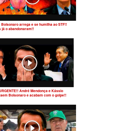
 Bolsonaro arrega e se humilha ao STF!!
s já o abandonaram!!
URGENTE!! André Mendonça e Kássio
raem Bolsonaro e acabam com o golpe!!