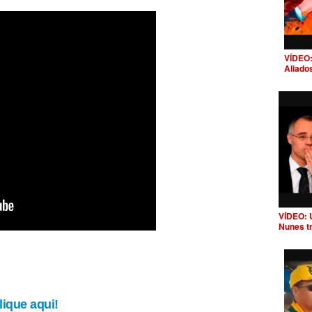
VÍDEO:
Aliado
VÍDEO: 
Nunes t
ique aqui!