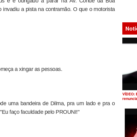
us e é obrigado a parar na Av. Conde da Boa
o invadiu a pista na contramão. O que o motorista
Notí
omeça a xingar as pessoas.
VÍDEO: 
renunci
ode uma bandeira de Dilma, pra um lado e pra o
: "Eu faço faculdade pelo PROUNI!"