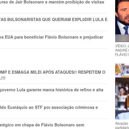
rso de Jair Bolsonaro e mantém proibição de visitas
TAS B0LSONARlSTAS QUE QUERIAM EXPL0DlR LULA E
s EUA para beneficiar Flávio Bolsonaro e prejudicar
VÍDEO:
ANDRÉ 
FLÁVIO
MP E ESMAGA MILEI APÓS ATAQUES!! RESPEITEM O
!!!
overno Lula garante marca histórica de refino e alta
do Eustáquio ao STF por associação criminosa e
Atuação 
tratégico em chapa de Flávio Bolsonaro sem
partidár