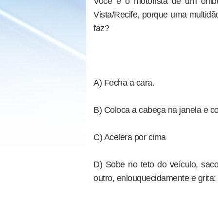
Você é o motorista de um ônib
Vista/Recife, porque uma multidã
faz?
A) Fecha a cara.
B) Coloca a cabeça na janela e c
C) Acelera por cima
D) Sobe no teto do veículo, sac
outro, enlouquecidamente e grita