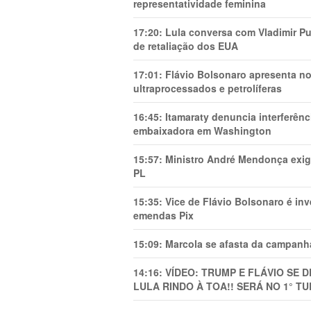
representatividade feminina
17:20:
Lula conversa com Vladimir Put
de retaliação dos EUA
17:01:
Flávio Bolsonaro apresenta no
ultraprocessados e petrolíferas
16:45:
Itamaraty denuncia interferên
embaixadora em Washington
15:57:
Ministro André Mendonça exig
PL
15:35:
Vice de Flávio Bolsonaro é in
emendas Pix
15:09:
Marcola se afasta da campanha
14:16:
VÍDEO: TRUMP E FLÁVIO SE 
LULA RINDO À TOA!! SERÁ NO 1° TU