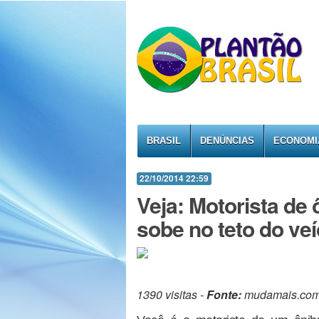
BRASIL
DENÚNCIAS
ECONOMI
22/10/2014 22:59
Veja: Motorista de
sobe no teto do veí
1390 visitas -
Fonte:
mudamais.co