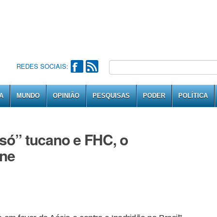
REDES SOCIAIS:
A
MUNDO
OPINIÃO
PESQUISAS
PODER
POLÍTICA
só” tucano e FHC, o
nne