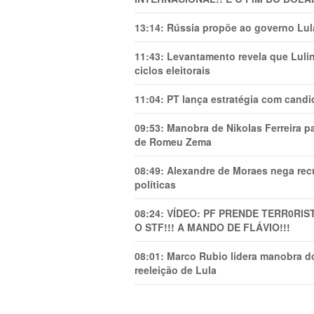
13:14:
Rússia propõe ao governo Lula
11:43:
Levantamento revela que Luli
ciclos eleitorais
11:04:
PT lança estratégia com candi
09:53:
Manobra de Nikolas Ferreira pa
de Romeu Zema
08:49:
Alexandre de Moraes nega recu
políticas
08:24:
VÍDEO: PF PRENDE TERR0RlS
O STF!!! A MANDO DE FLÁVIO!!!
08:01:
Marco Rubio lidera manobra do
reeleição de Lula