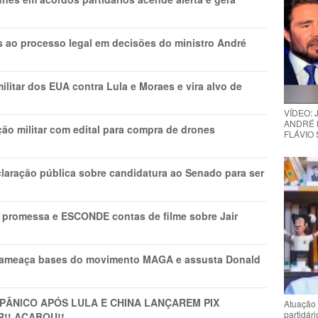
os ao processo legal em decisões do ministro André
litar dos EUA contra Lula e Moraes e vira alvo de
VÍDEO:
ANDRÉ 
ão militar com edital para compra de drones
FLÁVIO
laração pública sobre candidatura ao Senado para ser
promessa e ESCONDE contas de filme sobre Jair
 ameaça bases do movimento MAGA e assusta Donald
 PÂNlCO APÓS LULA E CHINA LANÇAREM PIX
Atuação 
partidár
R!! ACABOU!!