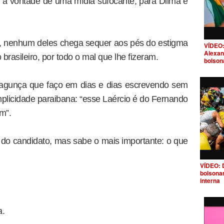
a a vontade de uma mídia sufocante, para Dilma e
, nenhum deles chega sequer aos pés do estigma
VÍDEO:
Alexan
rasileiro, por todo o mal que lhe fizeram.
bolson
 bagunça que faço em dias e dias escrevendo sem
mplicidade paraibana: “esse Laércio é do Fernando
m”.
do candidato, mas sabe o mais importante: o que
VÍDEO: 
bolsona
interna
a.