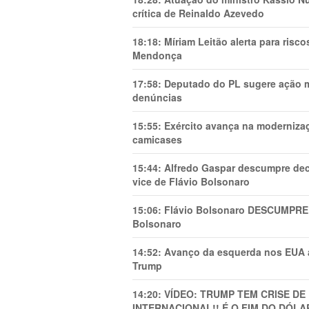
crítica de Reinaldo Azevedo
18:18:
Míriam Leitão alerta para risc
Mendonça
17:58:
Deputado do PL sugere ação mi
denúncias
15:55:
Exército avança na modernizaç
camicases
15:44:
Alfredo Gaspar descumpre dec
vice de Flávio Bolsonaro
15:06:
Flávio Bolsonaro DESCUMPRE 
Bolsonaro
14:52:
Avanço da esquerda nos EUA
Trump
14:20:
VÍDEO: TRUMP TEM CRlSE DE
INTERNACIONAL!! É O FIM DO DÓLA