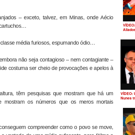
anjados – exceto, talvez, em Minas, onde Aécio
VÍDEO:
 cartuchos…
Aliado
a classe média furiosos, espumando ódio…
embora não seja contagioso – nem contagiante –
tóide costuma ser cheio de provocações e apelos à
a altura, têm pesquisas que mostram que há um
VÍDEO: 
Nunes t
ue mostram os números que os meros mortais
o conseguem compreender como o povo se move,