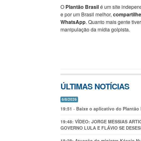
O
Plantão Brasil
é um site independ
e por um Brasil melhor,
compartilh
WhatsApp
. Quanto mais gente tive
manipulação da mídia golpista.
ÚLTIMAS NOTÍCIAS
6/8/2026
19:51
-
Baixe o aplicativo do Plantão
19:48:
VÍDEO: JORGE MESSIAS AR
GOVERNO LULA E FLÁVIO SE DESES
18:28:
Atuação do ministro Kássio Nu