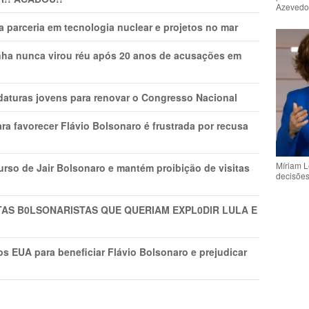
Azeved
 parceria em tecnologia nuclear e projetos no mar
nha nunca virou réu após 20 anos de acusações em
daturas jovens para renovar o Congresso Nacional
ra favorecer Flávio Bolsonaro é frustrada por recusa
Míriam L
rso de Jair Bolsonaro e mantém proibição de visitas
decisõe
TAS B0LSONARlSTAS QUE QUERIAM EXPL0DlR LULA E
s EUA para beneficiar Flávio Bolsonaro e prejudicar