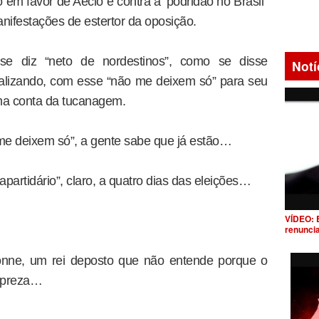
em favor de Aécio e contra a ‘podridão no Brasil”
ifestações de estertor da oposição.
se diz “neto de nordestinos”, como se disse
Notí
calizando, com esse “não me deixem só” para seu
ma conta da tucanagem.
e deixem só”, a gente sabe que já estão…
artidário”, claro, a quatro dias das eleições…
VÍDEO: 
renunci
nne, um rei deposto que não entende porque o
espreza…