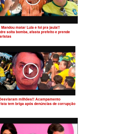
 Mandou matar Lula e foi pra jaula!!
dre solta bomba, afasta prefeito e prende
aristas
Desviaram milhões!! Acampamento
rista tem briga após denúncias de corrupção