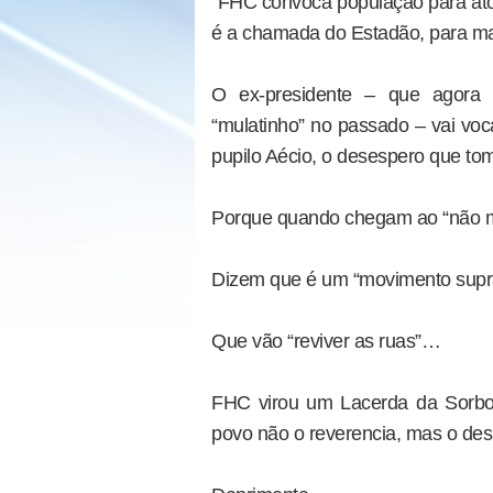
“FHC convoca população para ato 
é a chamada do Estadão, para man
O ex-presidente – que agora 
“mulatinho” no passado – vai vo
pupilo Aécio, o desespero que to
Porque quando chegam ao “não m
Dizem que é um “movimento suprap
Que vão “reviver as ruas”…
FHC virou um Lacerda da Sorbo
povo não o reverencia, mas o d