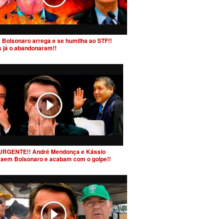
 Bolsonaro arrega e se humilha ao STF!!
s já o abandonaram!!
URGENTE!! André Mendonça e Kássio
raem Bolsonaro e acabam com o golpe!!