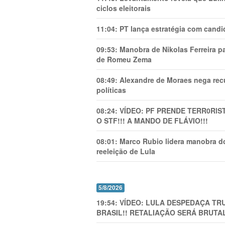
ciclos eleitorais
11:04:
PT lança estratégia com candi
09:53:
Manobra de Nikolas Ferreira pa
de Romeu Zema
08:49:
Alexandre de Moraes nega recu
políticas
08:24:
VÍDEO: PF PRENDE TERR0RlS
O STF!!! A MANDO DE FLÁVIO!!!
08:01:
Marco Rubio lidera manobra do
reeleição de Lula
5/8/2026
19:54:
VÍDEO: LULA DESPEDAÇA TRU
BRASIL!! RETALIAÇÃO SERÁ BRUTAL