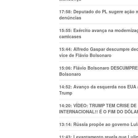
17:58:
Deputado do PL sugere ação mi
denúncias
15:55:
Exército avança na modernizaç
camicases
15:44:
Alfredo Gaspar descumpre dec
vice de Flávio Bolsonaro
15:06:
Flávio Bolsonaro DESCUMPRE 
Bolsonaro
14:52:
Avanço da esquerda nos EUA
Trump
14:20:
VÍDEO: TRUMP TEM CRlSE DE
INTERNACIONAL!! É O FIM DO DÓLA
13:14:
Rússia propõe ao governo Lula
11:43:
Levantamento revela que Luli