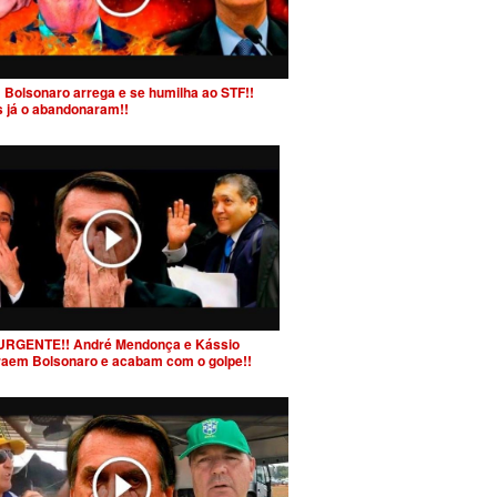
 Bolsonaro arrega e se humilha ao STF!!
s já o abandonaram!!
URGENTE!! André Mendonça e Kássio
raem Bolsonaro e acabam com o golpe!!