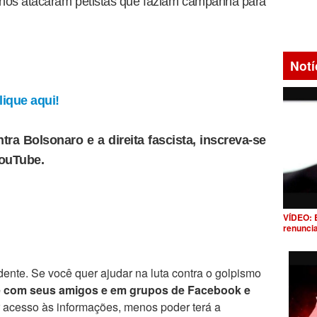
anos atacaram petistas que faziam campanha para
Notí
ique aqui!
tra Bolsonaro e a direita fascista, inscreva-se
YouTube.
VÍDEO: 
renunci
ente. Se você quer ajudar na luta contra o golpismo
e com seus amigos e em grupos de Facebook e
r acesso às informações, menos poder terá a