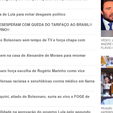
 de Lula para evitar desgaste político
DESESPERAM COM QUEDA DO TARIFAÇO AO BRASIL!!
RNO!!
vio Bolsonaro sem tempo de TV e força chapa com
VÍDEO:
ANDRÉ 
FLÁVIO
nem na casa de Alexandre de Moraes para retomar
naro força escolha de Rogério Marinho como vice
fensas racistas e xenofóbicas contra médico em Santa
ini, aliado de Bolsonaro, surta ao vivo e FOGE de
Atuação 
ilidade na aprovação do governo Lula pelo segundo
partidár