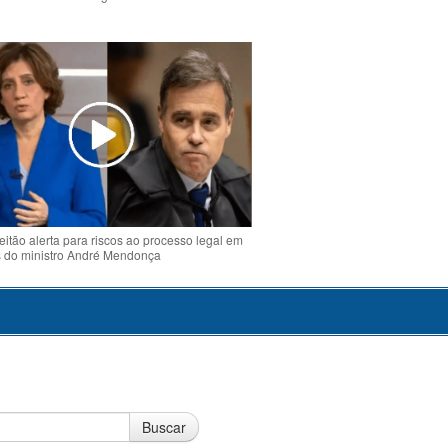
o
eitão alerta para riscos ao processo legal em
s do ministro André Mendonça
Buscar