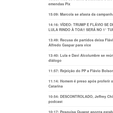
emendas Pix
15:09:
Marcola se afasta da campanha
14:16:
VÍDEO: TRUMP E FLÁVIO SE 
LULA RINDO À TOA!! SERÁ NO 1° TU
13:49:
Recusa de partidos deixa Flá
Alfredo Gaspar para vice
13:40:
Lula e Davi Alcolumbre se reú
diálogo
11:57:
Rejeição do PP a Flávio Bolso
11:14:
Homem é preso após proferir o
Catarina
10:54:
DESCONTROLADO, Jeffrey Chiqu
podcast
10:17:
Pesquisa Quaest aponta estab