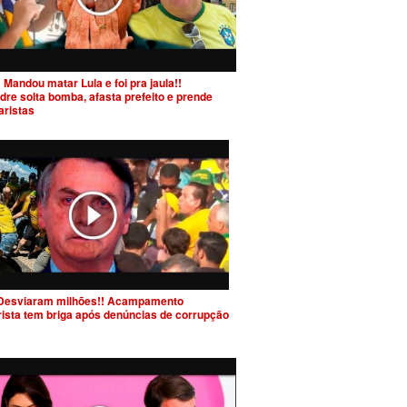
 Mandou matar Lula e foi pra jaula!!
dre solta bomba, afasta prefeito e prende
aristas
Desviaram milhões!! Acampamento
rista tem briga após denúncias de corrupção