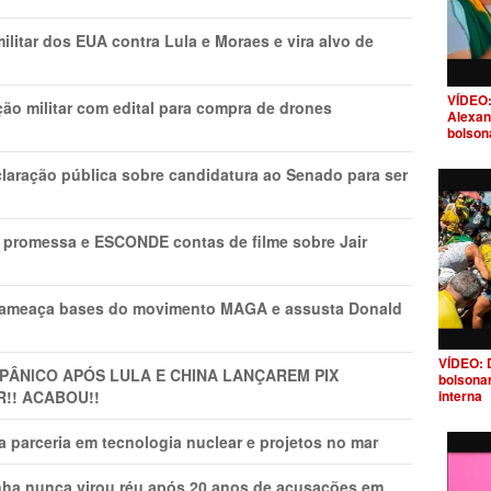
litar dos EUA contra Lula e Moraes e vira alvo de
VÍDEO:
ão militar com edital para compra de drones
Alexan
bolson
laração pública sobre candidatura ao Senado para ser
promessa e ESCONDE contas de filme sobre Jair
 ameaça bases do movimento MAGA e assusta Donald
VÍDEO: 
 PÂNlCO APÓS LULA E CHINA LANÇAREM PIX
bolsona
R!! ACABOU!!
interna
 parceria em tecnologia nuclear e projetos no mar
nha nunca virou réu após 20 anos de acusações em