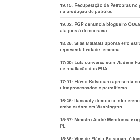
19:15:
Recuperação da Petrobras no g
na produção de petróleo
19:02:
PGR denuncia blogueiro Oswal
ataques à democracia
18:26:
Silas Malafaia aponta erro es
representatividade feminina
17:20:
Lula conversa com Vladimir Put
de retaliação dos EUA
17:01:
Flávio Bolsonaro apresenta no
ultraprocessados e petrolíferas
16:45:
Itamaraty denuncia interferên
embaixadora em Washington
15:57:
Ministro André Mendonça exig
PL
15:35:
Vice de Flávio Bolsonaro é in