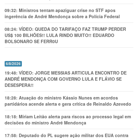
09:32:
Ministros tentam apaziguar crise no STF apos
ingerência de André Mendonça sobre a Polícia Federal
08:24:
VÍDEO: QUEDA DO TARIFAÇO FAZ TRUMP PERDER
US$ 100 BILHÕES!! LULA RINDO MUITO!! EDUARDO
BOLSONARO SE FERR0U
6/8/2026
19:48:
VÍDEO: JORGE MESSIAS ARTICULA ENCONTRO DE
ANDRÉ MENDONÇA COM GOVERNO LULA E FLÁVIO SE
DESESPERA!!
18:28:
Atuação do ministro Kássio Nunes em acordos
partidários acende alerta e gera crítica de Reinaldo Azevedo
18:18:
Míriam Leitão alerta para riscos ao processo legal em
decisões do ministro André Mendonça
17:58:
Deputado do PL sugere ação militar dos EUA contra