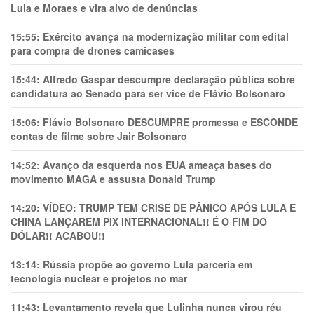
Lula e Moraes e vira alvo de denúncias
15:55:
Exército avança na modernização militar com edital
para compra de drones camicases
15:44:
Alfredo Gaspar descumpre declaração pública sobre
candidatura ao Senado para ser vice de Flávio Bolsonaro
15:06:
Flávio Bolsonaro DESCUMPRE promessa e ESCONDE
contas de filme sobre Jair Bolsonaro
14:52:
Avanço da esquerda nos EUA ameaça bases do
movimento MAGA e assusta Donald Trump
14:20:
VÍDEO: TRUMP TEM CRlSE DE PÂNlCO APÓS LULA E
CHINA LANÇAREM PIX INTERNACIONAL!! É O FIM DO
DÓLAR!! ACABOU!!
13:14:
Rússia propõe ao governo Lula parceria em
tecnologia nuclear e projetos no mar
11:43:
Levantamento revela que Lulinha nunca virou réu