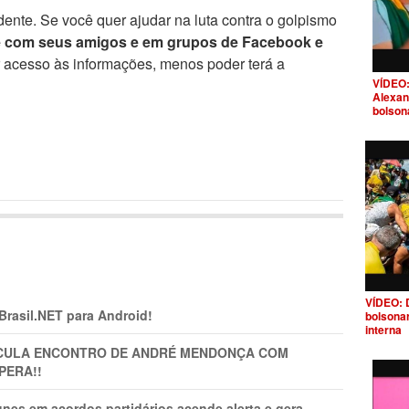
ente. Se você quer ajudar na luta contra o golpismo
e com seus amigos e em grupos de Facebook e
r acesso às informações, menos poder terá a
VÍDEO:
Alexan
bolson
VÍDEO: 
 Brasil.NET para Android!
bolsona
interna
TICULA ENCONTRO DE ANDRÉ MENDONÇA COM
PERA!!
nes em acordos partidários acende alerta e gera