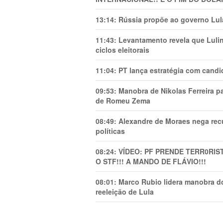
13:14:
Rússia propõe ao governo Lula
11:43:
Levantamento revela que Luli
ciclos eleitorais
11:04:
PT lança estratégia com candi
09:53:
Manobra de Nikolas Ferreira pa
de Romeu Zema
08:49:
Alexandre de Moraes nega recu
políticas
08:24:
VÍDEO: PF PRENDE TERR0RlS
O STF!!! A MANDO DE FLÁVIO!!!
08:01:
Marco Rubio lidera manobra do
reeleição de Lula