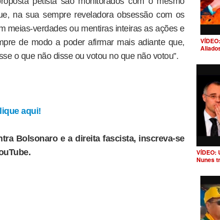
 proposta petista são monitorados com o mesmo
que, na sua sempre reveladora obsessão com os
m meias-verdades ou mentiras inteiras as ações e
VÍDEO:
mpre de modo a poder afirmar mais adiante que,
Aliado
 disse o que não disse ou votou no que não votou”.
ique aqui!
tra Bolsonaro e a direita fascista, inscreva-se
YouTube.
VÍDEO: 
Nunes t