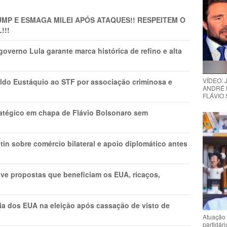
MP E ESMAGA MILEI APÓS ATAQUES!! RESPEITEM O
!!!
overno Lula garante marca histórica de refino e alta
VÍDEO:
do Eustáquio ao STF por associação criminosa e
ANDRÉ 
FLÁVIO
tratégico em chapa de Flávio Bolsonaro sem
in sobre comércio bilateral e apoio diplomático antes
ve propostas que beneficiam os EUA, ricaços,
cia dos EUA na eleição após cassação de visto de
Atuação 
partidár