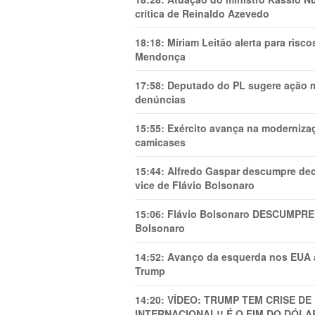
crítica de Reinaldo Azevedo
18:18:
Míriam Leitão alerta para risc
Mendonça
17:58:
Deputado do PL sugere ação mi
denúncias
15:55:
Exército avança na modernizaç
camicases
15:44:
Alfredo Gaspar descumpre dec
vice de Flávio Bolsonaro
15:06:
Flávio Bolsonaro DESCUMPRE 
Bolsonaro
14:52:
Avanço da esquerda nos EUA
Trump
14:20:
VÍDEO: TRUMP TEM CRlSE DE
INTERNACIONAL!! É O FIM DO DÓLA