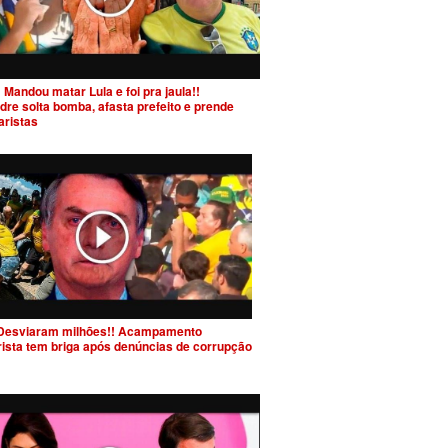
 Mandou matar Lula e foi pra jaula!!
dre solta bomba, afasta prefeito e prende
aristas
Desviaram milhões!! Acampamento
rista tem briga após denúncias de corrupção