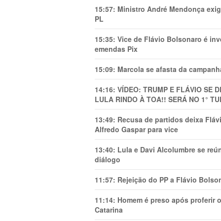
15:57:
Ministro André Mendonça exig
PL
15:35:
Vice de Flávio Bolsonaro é in
emendas Pix
15:09:
Marcola se afasta da campanha
14:16:
VÍDEO: TRUMP E FLÁVIO SE 
LULA RINDO À TOA!! SERÁ NO 1° TU
13:49:
Recusa de partidos deixa Flá
Alfredo Gaspar para vice
13:40:
Lula e Davi Alcolumbre se reú
diálogo
11:57:
Rejeição do PP a Flávio Bolso
11:14:
Homem é preso após proferir o
Catarina