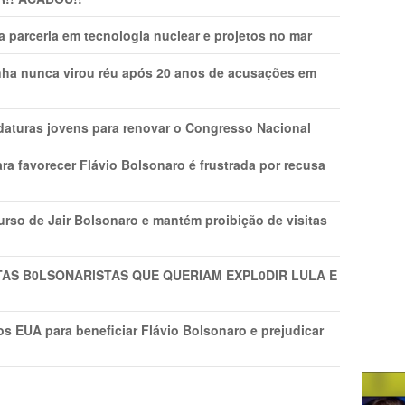
 parceria em tecnologia nuclear e projetos no mar
nha nunca virou réu após 20 anos de acusações em
daturas jovens para renovar o Congresso Nacional
ra favorecer Flávio Bolsonaro é frustrada por recusa
rso de Jair Bolsonaro e mantém proibição de visitas
TAS B0LSONARlSTAS QUE QUERIAM EXPL0DlR LULA E
s EUA para beneficiar Flávio Bolsonaro e prejudicar