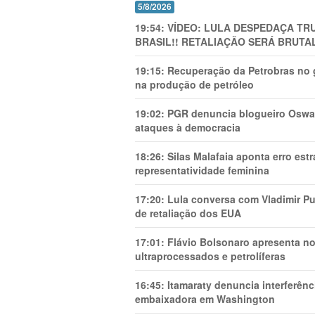
5/8/2026
19:54:
VÍDEO: LULA DESPEDAÇA TRU
BRASIL!! RETALIAÇÃO SERÁ BRUTAL
19:15:
Recuperação da Petrobras no g
na produção de petróleo
19:02:
PGR denuncia blogueiro Oswal
ataques à democracia
18:26:
Silas Malafaia aponta erro es
representatividade feminina
17:20:
Lula conversa com Vladimir Put
de retaliação dos EUA
17:01:
Flávio Bolsonaro apresenta no
ultraprocessados e petrolíferas
16:45:
Itamaraty denuncia interferên
embaixadora em Washington