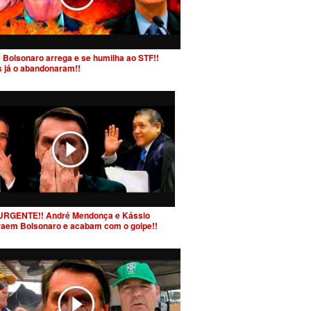
 Bolsonaro arrega e se humilha ao STF!!
s já o abandonaram!!
URGENTE!! André Mendonça e Kássio
raem Bolsonaro e acabam com o golpe!!