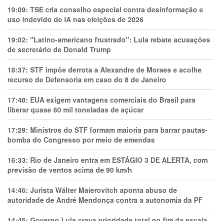
19:09:
TSE cria conselho especial contra desinformação e
uso indevido de IA nas eleições de 2026
19:02:
"Latino-americano frustrado": Lula rebate acusações
de secretário de Donald Trump
18:37:
STF impõe derrota a Alexandre de Moraes e acolhe
recurso de Defensoria em caso do 8 de Janeiro
17:48:
EUA exigem vantagens comerciais do Brasil para
liberar quase 60 mil toneladas de açúcar
17:29:
Ministros do STF formam maioria para barrar pautas-
bomba do Congresso por meio de emendas
16:33:
Rio de Janeiro entra em ESTÁGIO 3 DE ALERTA, com
previsão de ventos acima de 90 km/h
14:46:
Jurista Wálter Maierovitch aponta abuso de
autoridade de André Mendonça contra a autonomia da PF
14:45:
Governo Lula crava prioridade total no fim da escala