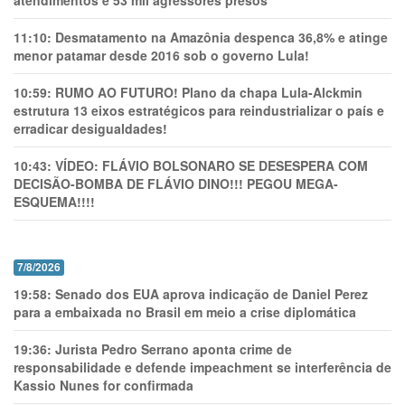
atendimentos e 53 mil agressores presos
11:10:
Desmatamento na Amazônia despenca 36,8% e atinge
menor patamar desde 2016 sob o governo Lula!
10:59:
RUMO AO FUTURO! Plano da chapa Lula-Alckmin
estrutura 13 eixos estratégicos para reindustrializar o país e
erradicar desigualdades!
10:43:
VÍDEO: FLÁVIO BOLSONARO SE DESESPERA COM
DECISÃO-BOMBA DE FLÁVIO DINO!!! PEGOU MEGA-
ESQUEMA!!!!
7/8/2026
19:58:
Senado dos EUA aprova indicação de Daniel Perez
para a embaixada no Brasil em meio a crise diplomática
19:36:
Jurista Pedro Serrano aponta crime de
responsabilidade e defende impeachment se interferência de
Kassio Nunes for confirmada