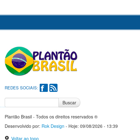
REDES SOCIAIS:
Buscar
Notícias do Flamengo
Notícias do Corinthians
Plantão Brasil - Todos os direitos reservados ®
Desenvolvido por:
Rok Design
- Hoje: 09/08/2026 - 13:39
Voltar ao topo