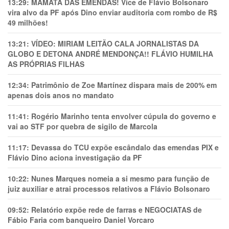
13:29:
MAMATA DAS EMENDAS! Vice de Flávio Bolsonaro
vira alvo da PF após Dino enviar auditoria com rombo de R$
49 milhões!
13:21:
VÍDEO: MIRIAM LEITÃO CALA JORNALISTAS DA
GLOBO E DETONA ANDRÉ MENDONÇA!! FLÁVIO HUMILHA
AS PRÓPRIAS FILHAS
12:34:
Patrimônio de Zoe Martínez dispara mais de 200% em
apenas dois anos no mandato
11:41:
Rogério Marinho tenta envolver cúpula do governo e
vai ao STF por quebra de sigilo de Marcola
11:17:
Devassa do TCU expõe escândalo das emendas PIX e
Flávio Dino aciona investigação da PF
10:22:
Nunes Marques nomeia a si mesmo para função de
juiz auxiliar e atrai processos relativos a Flávio Bolsonaro
09:52:
Relatório expõe rede de farras e NEGOCIATAS de
Fábio Faria com banqueiro Daniel Vorcaro