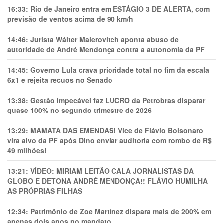
16:33:
Rio de Janeiro entra em ESTÁGIO 3 DE ALERTA, com
previsão de ventos acima de 90 km/h
14:46:
Jurista Wálter Maierovitch aponta abuso de
autoridade de André Mendonça contra a autonomia da PF
14:45:
Governo Lula crava prioridade total no fim da escala
6x1 e rejeita recuos no Senado
13:38:
Gestão impecável faz LUCRO da Petrobras disparar
quase 100% no segundo trimestre de 2026
13:29:
MAMATA DAS EMENDAS! Vice de Flávio Bolsonaro
vira alvo da PF após Dino enviar auditoria com rombo de R$
49 milhões!
13:21:
VÍDEO: MIRIAM LEITÃO CALA JORNALISTAS DA
GLOBO E DETONA ANDRÉ MENDONÇA!! FLÁVIO HUMILHA
AS PRÓPRIAS FILHAS
12:34:
Patrimônio de Zoe Martínez dispara mais de 200% em
apenas dois anos no mandato