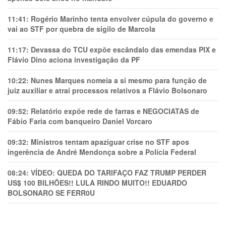
11:41:
Rogério Marinho tenta envolver cúpula do governo e
vai ao STF por quebra de sigilo de Marcola
11:17:
Devassa do TCU expõe escândalo das emendas PIX e
Flávio Dino aciona investigação da PF
10:22:
Nunes Marques nomeia a si mesmo para função de
juiz auxiliar e atrai processos relativos a Flávio Bolsonaro
09:52:
Relatório expõe rede de farras e NEGOCIATAS de
Fábio Faria com banqueiro Daniel Vorcaro
09:32:
Ministros tentam apaziguar crise no STF apos
ingerência de André Mendonça sobre a Polícia Federal
08:24:
VÍDEO: QUEDA DO TARIFAÇO FAZ TRUMP PERDER
US$ 100 BILHÕES!! LULA RINDO MUITO!! EDUARDO
BOLSONARO SE FERR0U