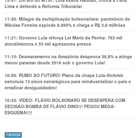
15:41:
Em ato do MTST, Lula exalta Haddad, critica a Faria
Lima e defende a Reforma Tributária!
11:30:
Milagre da multiplicação bolsonarista: patrimônio de
Nikolas Ferreira explode 8.850% e chega a R$ 3,8 milhões
11:21:
Governo Lula reforça Lei Maria da Penha: 783 mil
atendimentos e 53 mil agressores presos
11:10:
Desmatamento na Amazônia despenca 36,8% e atinge
menor patamar desde 2016 sob o governo Lula!
10:59:
RUMO AO FUTURO! Plano da chapa Lula-Alckmin
estrutura 13 eixos estratégicos para reindustrializar o país e
erradicar desigualdades!
10:43:
VÍDEO: FLÁVIO BOLSONARO SE DESESPERA COM
DECISÃO-BOMBA DE FLÁVIO DINO!!! PEGOU MEGA-
ESQUEMA!!!!
7/8/2026