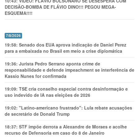
10:43:
VÍDEO: FLÁVIO BOLSONARO SE DESESPERA COM
DECISÃO-BOMBA DE FLÁVIO DINO!!! PEGOU MEGA-
ESQUEMA!!!!
7/8/2026
19:58:
Senado dos EUA aprova indicação de Daniel Perez
para a embaixada no Brasil em meio a crise diplomática
19:36:
Jurista Pedro Serrano aponta crime de
responsabilidade e defende impeachment se interferência de
Kassio Nunes for confirmada
19:09:
TSE cria conselho especial contra desinformação e
uso indevido de IA nas eleições de 2026
19:02:
"Latino-americano frustrado": Lula rebate acusações
de secretário de Donald Trump
18:37:
STF impõe derrota a Alexandre de Moraes e acolhe
recurso de Defensoria em caso do 8 de Janeiro