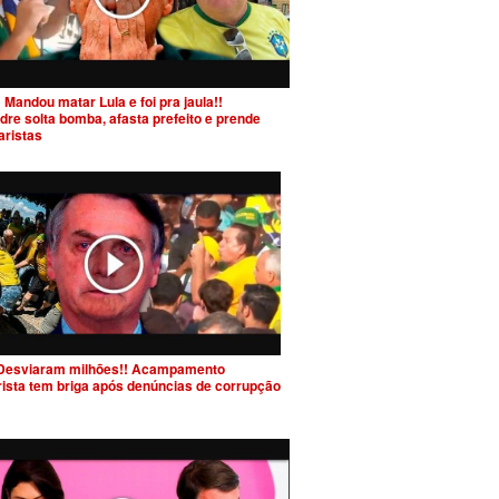
 Mandou matar Lula e foi pra jaula!!
dre solta bomba, afasta prefeito e prende
aristas
Desviaram milhões!! Acampamento
rista tem briga após denúncias de corrupção