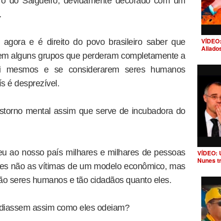
o do Salgueiro, devidamente decorado com um
…
VÍDEO:
 agora e é direito do povo brasileiro saber que
Aliado
 em alguns grupos que perderam completamente a
si mesmos e se considerarem seres humanos
s é desprezível.
torno mental assim que serve de incubadora do
a deu ao nosso país milhares e milhares de pessoas
VÍDEO: 
Nunes t
res não as vítimas de um modelo econômico, mas
ão seres humanos e tão cidadãos quanto eles.
odiassem assim como eles odeiam?