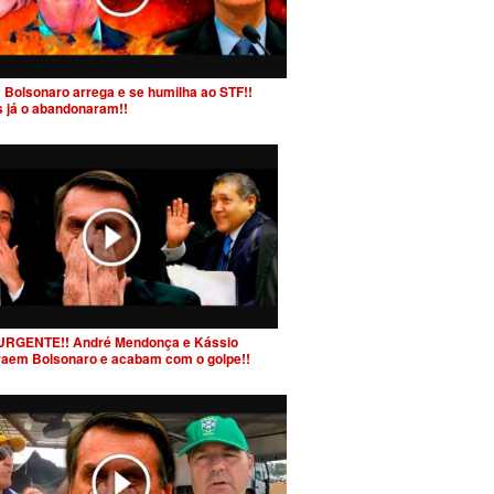
 Bolsonaro arrega e se humilha ao STF!!
s já o abandonaram!!
URGENTE!! André Mendonça e Kássio
raem Bolsonaro e acabam com o golpe!!