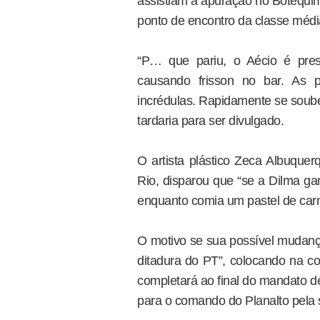
assistiam à apuração no Botequim
ponto de encontro da classe média
“P… que pariu, o Aécio é presi
causando frisson no bar. As
incrédulas. Rapidamente se soube
tardaria para ser divulgado.
O artista plástico Zeca Albuquer
Rio, disparou que “se a Dilma ga
enquanto comia um pastel de carn
O motivo se sua possível mudança
ditadura do PT”, colocando na co
completará ao final do mandato d
para o comando do Planalto pela