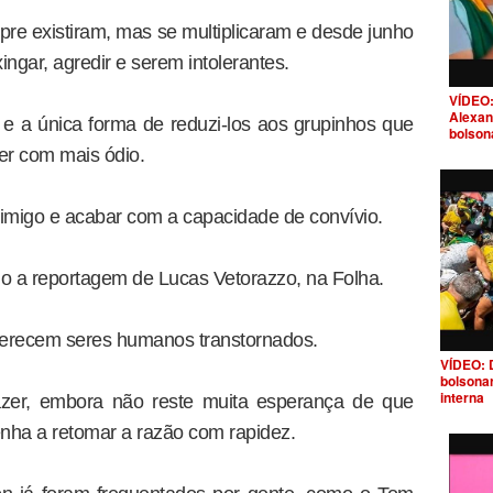
re existiram, mas se multiplicaram e desde junho
ngar, agredir e serem intolerantes.
VÍDEO:
Alexan
e a única forma de reduzi-los aos grupinhos que
bolson
er com mais ódio.
inimigo e acabar com a capacidade de convívio.
io a reportagem de Lucas Vetorazzo, na Folha.
erecem seres humanos transtornados.
VÍDEO: 
bolsona
interna
azer, embora não reste muita esperança de que
nha a retomar a razão com rapidez.