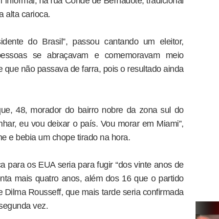
 Informal, na rua Conde de Bernadote, tradicional
 alta carioca.
dente do Brasil”, passou cantando um eleitor,
 pessoas se abraçavam e comemoravam meio
 que não passava de farra, pois o resultado ainda
que, 48, morador do bairro nobre da zona sul do
nhar, eu vou deixar o país. Vou morar em Miami”,
e e bebia um chope tirado na hora.
 para os EUA seria para fugir “dos vinte anos de
nta mais quatro anos, além dos 16 que o partido
e Dilma Rousseff, que mais tarde seria confirmada
 segunda vez.