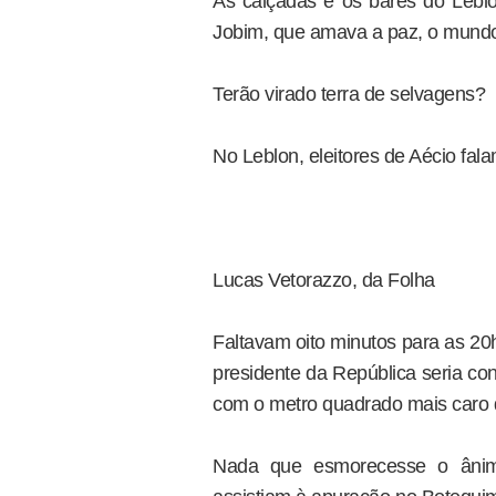
As calçadas e os bares do Lebl
Jobim, que amava a paz, o mundo
Terão virado terra de selvagens?
No Leblon, eleitores de Aécio fal
Lucas Vetorazzo, da Folha
Faltavam oito minutos para as 20
presidente da República seria con
com o metro quadrado mais caro 
Nada que esmorecesse o ânim