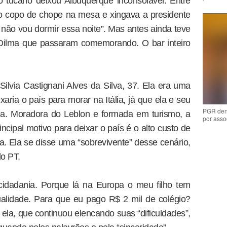
o tucano deixou Albuquerque inconsolável. Entre
o copo de chope na mesa e xingava a presidente
 não vou dormir essa noite”. Mas antes ainda teve
e Dilma que passaram comemorando. O bar inteiro
ilvia Castignani Alves da Silva, 37. Ela era uma
aria o país para morar na Itália, já que ela e seu
PGR den
ia. Moradora do Leblon e formada em turismo, a
por asso
ncipal motivo para deixar o país é o alto custo de
ra. Ela se disse uma “sobrevivente” desse cenário,
do PT.
cidadania. Porque lá na Europa o meu filho tem
alidade. Para que eu pago R$ 2 mil de colégio?
ela, que continuou elencando suas “dificuldades”,