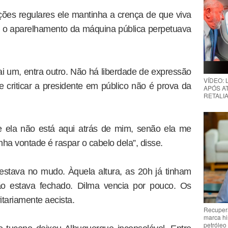
es regulares ele mantinha a crença de que viva
e o aparelhamento da máquina pública perpetuava
i um, entra outro. Não há liberdade de expressão
VÍDEO:
e criticar a presidente em público não é prova da
APÓS AT
RETALIA
e ela não está aqui atrás de mim, senão ela me
ha vontade é raspar o cabelo dela”, disse.
stava no mudo. Àquela altura, as 20h já tinham
ão estava fechado. Dilma vencia por pouco. Os
tariamente aecista.
Recupera
marca hi
petróleo