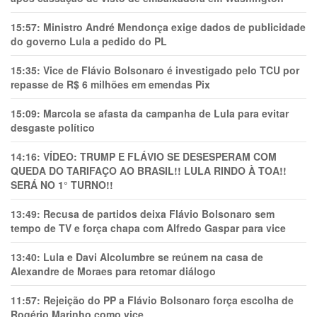
15:57:
Ministro André Mendonça exige dados de publicidade
do governo Lula a pedido do PL
15:35:
Vice de Flávio Bolsonaro é investigado pelo TCU por
repasse de R$ 6 milhões em emendas Pix
15:09:
Marcola se afasta da campanha de Lula para evitar
desgaste político
14:16:
VÍDEO: TRUMP E FLÁVIO SE DESESPERAM COM
QUEDA DO TARIFAÇO AO BRASIL!! LULA RINDO À TOA!!
SERÁ NO 1° TURNO!!
13:49:
Recusa de partidos deixa Flávio Bolsonaro sem
tempo de TV e força chapa com Alfredo Gaspar para vice
13:40:
Lula e Davi Alcolumbre se reúnem na casa de
Alexandre de Moraes para retomar diálogo
11:57:
Rejeição do PP a Flávio Bolsonaro força escolha de
Rogério Marinho como vice