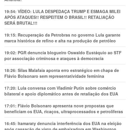
19:54:
VÍDEO: LULA DESPEDAÇA TRUMP E ESMAGA MILEI
APÓS ATAQUES!! RESPEITEM O BRASIL!! RETALIAÇÃO
SERÁ BRUTAL!!!
19:15:
Recuperação da Petrobras no governo Lula garante
marca histórica de refino e alta na produção de petróleo
19:02:
PGR denuncia blogueiro Oswaldo Eustáquio ao STF
por associação criminosa e ataques à democracia
18:26:
Silas Malafaia aponta erro estratégico em chapa de
Flávio Bolsonaro sem representatividade feminina
17:20:
Lula conversa com Vladimir Putin sobre comércio
bilateral e apoio diplomático antes de retaliação dos EUA
17:01:
Flávio Bolsonaro apresenta nove propostas que
beneficiam os EUA, ricaços, ultraprocessados e petrolíferas
16:45:
Itamaraty denuncia interferência dos EUA na eleição
após cassação de visto de embaixadora em Washington