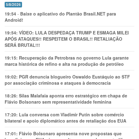
5/8/2026
19:54
-
Baixe o aplicativo do Plantão Brasil.NET para
Android!
19:54:
VÍDEO: LULA DESPEDAÇA TRUMP E ESMAGA MILEI
APÓS ATAQUES!! RESPEITEM O BRASIL!! RETALIAÇÃO
SERÁ BRUTAL!!!
19:15:
Recuperação da Petrobras no governo Lula garante
marca histórica de refino e alta na produção de petróleo
19:02:
PGR denuncia blogueiro Oswaldo Eustáquio ao STF
por associação criminosa e ataques à democracia
18:26:
Silas Malafaia aponta erro estratégico em chapa de
Flávio Bolsonaro sem representatividade feminina
17:20:
Lula conversa com Vladimir Putin sobre comércio
bilateral e apoio diplomático antes de retaliação dos EUA
17:01:
Flávio Bolsonaro apresenta nove propostas que