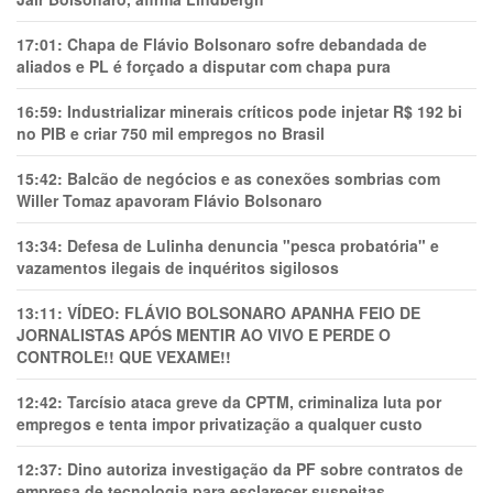
17:01:
Chapa de Flávio Bolsonaro sofre debandada de
aliados e PL é forçado a disputar com chapa pura
16:59:
Industrializar minerais críticos pode injetar R$ 192 bi
no PIB e criar 750 mil empregos no Brasil
15:42:
Balcão de negócios e as conexões sombrias com
Willer Tomaz apavoram Flávio Bolsonaro
13:34:
Defesa de Lulinha denuncia "pesca probatória" e
vazamentos ilegais de inquéritos sigilosos
13:11:
VÍDEO: FLÁVIO BOLSONARO APANHA FEIO DE
JORNALISTAS APÓS MENTIR AO VIVO E PERDE O
CONTROLE!! QUE VEXAME!!
12:42:
Tarcísio ataca greve da CPTM, criminaliza luta por
empregos e tenta impor privatização a qualquer custo
12:37:
Dino autoriza investigação da PF sobre contratos de
empresa de tecnologia para esclarecer suspeitas