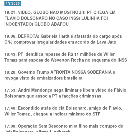
4/8/2026
19:21:
VÍDEO: GLOBO NÃO MOSTROU!!! PF CHEGA EM
FLÁVIO BOLSONARO NO CASO INSS! LULINHA FOI
INOCENTADO! GLOBO ABAFOU
19:06:
DERROTA! Gabriela Hardt é afastada do cargo após
CNJ comprovar irregularidades em acordo da Lava Jato
18:43:
PF identifica repasse de R$ 11 milhões de Willer
Tomaz para esposa de Weverton Rocha no esquema do INSS
18:28:
Governo Trump AFRONTA NOSSA SOBERANIA e
revoga visto de embaixadora brasileira
17:53:
André Mendonça nega liminar e libera vídeo de Flávio
Bolsonaro que associa PT a facções criminosas
17:40:
Escondido atrás do clã Bolsonaro, amigo de Flávio,
Willer Tomaz , chegou a indicar ministro do STF
17:08:
Operação Sem Desconto mira filho mais corrupto de
Jair Bolsonaro, afirma Lindbergh