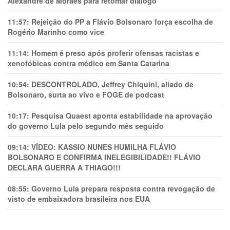
Alexandre de Moraes para retomar diálogo
11:57:
Rejeição do PP a Flávio Bolsonaro força escolha de
Rogério Marinho como vice
11:14:
Homem é preso após proferir ofensas racistas e
xenofóbicas contra médico em Santa Catarina
10:54:
DESCONTROLADO, Jeffrey Chiquini, aliado de
Bolsonaro, surta ao vivo e FOGE de podcast
10:17:
Pesquisa Quaest aponta estabilidade na aprovação
do governo Lula pelo segundo mês seguido
09:14:
VÍDEO: KASSIO NUNES HUMlLHA FLÁVIO
BOLSONARO E CONFIRMA INELEGIBILIDADE!! FLÁVIO
DECLARA GUERRA A THIAGO!!!
08:55:
Governo Lula prepara resposta contra revogação de
visto de embaixadora brasileira nos EUA