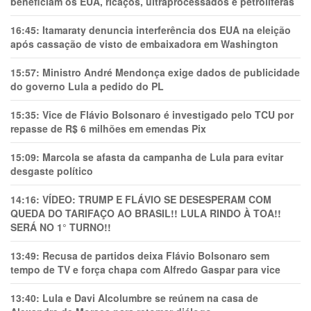
beneficiam os EUA, ricaços, ultraprocessados e petrolíferas
16:45:
Itamaraty denuncia interferência dos EUA na eleição
após cassação de visto de embaixadora em Washington
15:57:
Ministro André Mendonça exige dados de publicidade
do governo Lula a pedido do PL
15:35:
Vice de Flávio Bolsonaro é investigado pelo TCU por
repasse de R$ 6 milhões em emendas Pix
15:09:
Marcola se afasta da campanha de Lula para evitar
desgaste político
14:16:
VÍDEO: TRUMP E FLÁVIO SE DESESPERAM COM
QUEDA DO TARIFAÇO AO BRASIL!! LULA RINDO À TOA!!
SERÁ NO 1° TURNO!!
13:49:
Recusa de partidos deixa Flávio Bolsonaro sem
tempo de TV e força chapa com Alfredo Gaspar para vice
13:40:
Lula e Davi Alcolumbre se reúnem na casa de