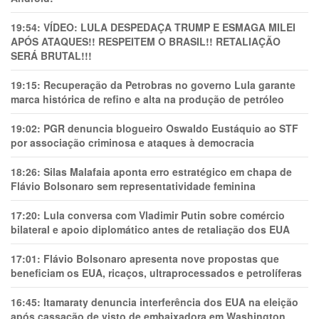
19:54:
VÍDEO: LULA DESPEDAÇA TRUMP E ESMAGA MILEI
APÓS ATAQUES!! RESPEITEM O BRASIL!! RETALIAÇÃO
SERÁ BRUTAL!!!
19:15:
Recuperação da Petrobras no governo Lula garante
marca histórica de refino e alta na produção de petróleo
19:02:
PGR denuncia blogueiro Oswaldo Eustáquio ao STF
por associação criminosa e ataques à democracia
18:26:
Silas Malafaia aponta erro estratégico em chapa de
Flávio Bolsonaro sem representatividade feminina
17:20:
Lula conversa com Vladimir Putin sobre comércio
bilateral e apoio diplomático antes de retaliação dos EUA
17:01:
Flávio Bolsonaro apresenta nove propostas que
beneficiam os EUA, ricaços, ultraprocessados e petrolíferas
16:45:
Itamaraty denuncia interferência dos EUA na eleição
após cassação de visto de embaixadora em Washington