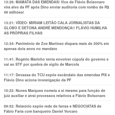
13:29:
MAMATA DAS EMENDAS! Vice de Flávio Bolsonaro
vira alvo da PF após Dino enviar auditoria com rombo de R$
49 milhões!
13:21:
VÍDEO: MIRIAM LEITÃO CALA JORNALISTAS DA
GLOBO E DETONA ANDRÉ MENDONÇA!! FLÁVIO HUMILHA
AS PRÓPRIAS FILHAS
12:34:
Patrimônio de Zoe Martínez dispara mais de 200% em
apenas dois anos no mandato
11:41:
Rogério Marinho tenta envolver cúpula do governo e
vai ao STF por quebra de sigilo de Marcola
11:17:
Devassa do TCU expõe escândalo das emendas PIX e
Flávio Dino aciona investigação da PF
10:22:
Nunes Marques nomeia a si mesmo para função de
juiz auxiliar e atrai processos relativos a Flávio Bolsonaro
09:52:
Relatório expõe rede de farras e NEGOCIATAS de
Fábio Faria com banqueiro Daniel Vorcaro