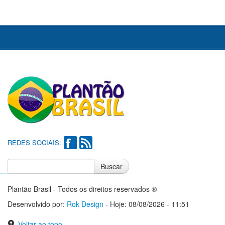
REDES SOCIAIS:
Buscar
Notícias do Flamengo
Notícias do Corinthians
Plantão Brasil - Todos os direitos reservados ®
Desenvolvido por:
Rok Design
- Hoje: 08/08/2026 - 11:51
Voltar ao topo