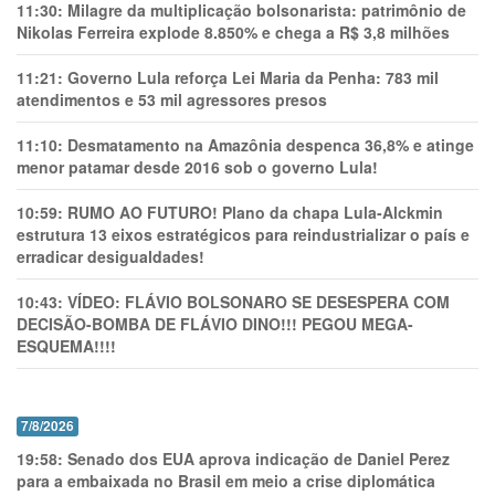
11:30:
Milagre da multiplicação bolsonarista: patrimônio de
Nikolas Ferreira explode 8.850% e chega a R$ 3,8 milhões
11:21:
Governo Lula reforça Lei Maria da Penha: 783 mil
atendimentos e 53 mil agressores presos
11:10:
Desmatamento na Amazônia despenca 36,8% e atinge
menor patamar desde 2016 sob o governo Lula!
10:59:
RUMO AO FUTURO! Plano da chapa Lula-Alckmin
estrutura 13 eixos estratégicos para reindustrializar o país e
erradicar desigualdades!
10:43:
VÍDEO: FLÁVIO BOLSONARO SE DESESPERA COM
DECISÃO-BOMBA DE FLÁVIO DINO!!! PEGOU MEGA-
ESQUEMA!!!!
7/8/2026
19:58:
Senado dos EUA aprova indicação de Daniel Perez
para a embaixada no Brasil em meio a crise diplomática