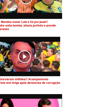
 Mandou matar Lula e foi pra jaula!!
dre solta bomba, afasta prefeito e prende
aristas
Desviaram milhões!! Acampamento
rista tem briga após denúncias de corrupção