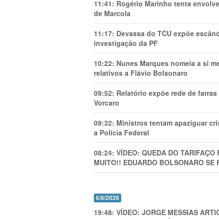
11:41:
Rogério Marinho tenta envolve
de Marcola
11:17:
Devassa do TCU expõe escânda
investigação da PF
10:22:
Nunes Marques nomeia a si mes
relativos a Flávio Bolsonaro
09:52:
Relatório expõe rede de farra
Vorcaro
09:32:
Ministros tentam apaziguar c
a Polícia Federal
08:24:
VÍDEO: QUEDA DO TARIFAÇO 
MUITO!! EDUARDO BOLSONARO SE 
6/8/2026
19:48:
VÍDEO: JORGE MESSIAS AR