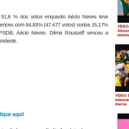
om 51,6 % dos votos enquanto Aécio Neves teve
venceu com 84,83% (47.477 votos) contra 15,17%
VÍDEO:
Alexan
 PSDB, Aécio Neves. Dilma Rousseff venceu a
bolson
ordeste.
VÍDEO: 
bolsona
interna
ique aqui!