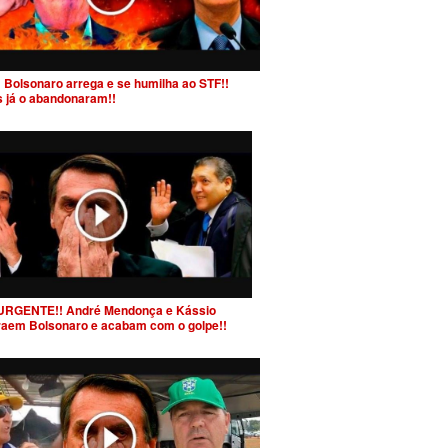
 Bolsonaro arrega e se humilha ao STF!!
s já o abandonaram!!
URGENTE!! André Mendonça e Kássio
raem Bolsonaro e acabam com o golpe!!