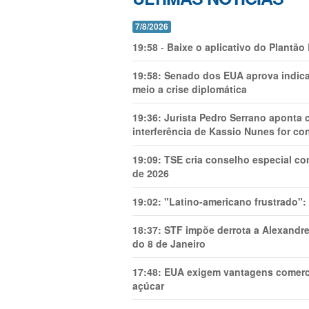
7/8/2026
19:58
-
Baixe o aplicativo do Plantão
19:58:
Senado dos EUA aprova indica
meio a crise diplomática
19:36:
Jurista Pedro Serrano aponta
interferência de Kassio Nunes for co
19:09:
TSE cria conselho especial co
de 2026
19:02:
"Latino-americano frustrado":
18:37:
STF impõe derrota a Alexandre
do 8 de Janeiro
17:48:
EUA exigem vantagens comercia
açúcar