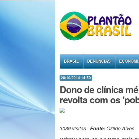
BRASIL
DENÚNCIAS
ECONOMI
28/10/2014 14:50
Dono de clínica m
revolta com os 'pob
3039 visitas -
Fonte:
Ozildo Alves