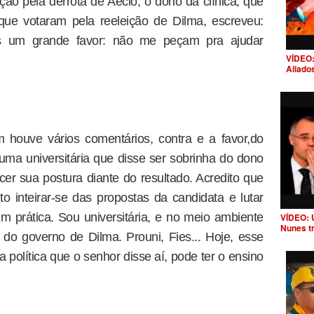
o pela derrota de Aécio, o dono da clínica, que
que votaram pela reeleição de Dilma, escreveu:
os um grande favor: não me peçam pra ajudar
VÍDEO:
Aliado
houve vários comentários, contra e a favor,do
ma universitária que disse ser sobrinha do dono
 sua postura diante do resultado. Acredito que
to inteirar-se das propostas da candidata e lutar
 prática. Sou universitária, e no meio ambiente
VÍDEO: 
Nunes t
 do governo de Dilma. Prouni, Fies... Hoje, esse
 política que o senhor disse aí, pode ter o ensino