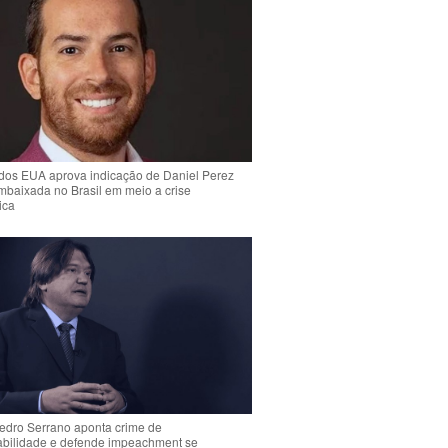
dos EUA aprova indicação de Daniel Perez
mbaixada no Brasil em meio a crise
ica
Pedro Serrano aponta crime de
abilidade e defende impeachment se