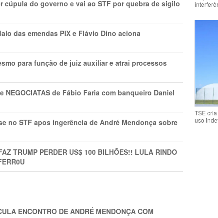
r cúpula do governo e vai ao STF por quebra de sigilo
interfer
lo das emendas PIX e Flávio Dino aciona
mo para função de juiz auxiliar e atrai processos
s e NEGOCIATAS de Fábio Faria com banqueiro Daniel
TSE cria
uso inde
rise no STF apos ingerência de André Mendonça sobre
FAZ TRUMP PERDER US$ 100 BILHÕES!! LULA RINDO
FERR0U
TICULA ENCONTRO DE ANDRÉ MENDONÇA COM