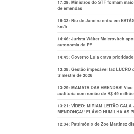
17:29:
Ministros do STF formam maio
de emendas
16:33:
Rio de Janeiro entra em ESTÁ
km/h
14:46:
Jurista Wálter Maierovitch ap
autonomia da PF
14:45:
Governo Lula crava prioridade 
13:38:
Gestão impecável faz LUCRO d
trimestre de 2026
13:29:
MAMATA DAS EMENDAS! Vice de 
auditoria com rombo de R$ 49 milhõe
13:21:
VÍDEO: MIRIAM LEITÃO CAL
MENDONÇA!! FLÁVIO HUMILHA AS P
12:34:
Patrimônio de Zoe Martínez d