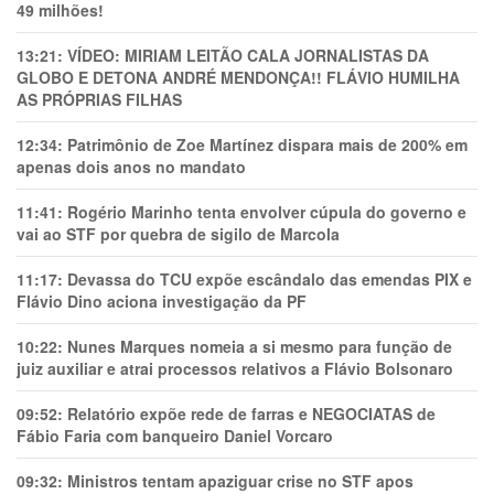
49 milhões!
13:21:
VÍDEO: MIRIAM LEITÃO CALA JORNALISTAS DA
GLOBO E DETONA ANDRÉ MENDONÇA!! FLÁVIO HUMILHA
AS PRÓPRIAS FILHAS
12:34:
Patrimônio de Zoe Martínez dispara mais de 200% em
apenas dois anos no mandato
11:41:
Rogério Marinho tenta envolver cúpula do governo e
vai ao STF por quebra de sigilo de Marcola
11:17:
Devassa do TCU expõe escândalo das emendas PIX e
Flávio Dino aciona investigação da PF
10:22:
Nunes Marques nomeia a si mesmo para função de
juiz auxiliar e atrai processos relativos a Flávio Bolsonaro
09:52:
Relatório expõe rede de farras e NEGOCIATAS de
Fábio Faria com banqueiro Daniel Vorcaro
09:32:
Ministros tentam apaziguar crise no STF apos