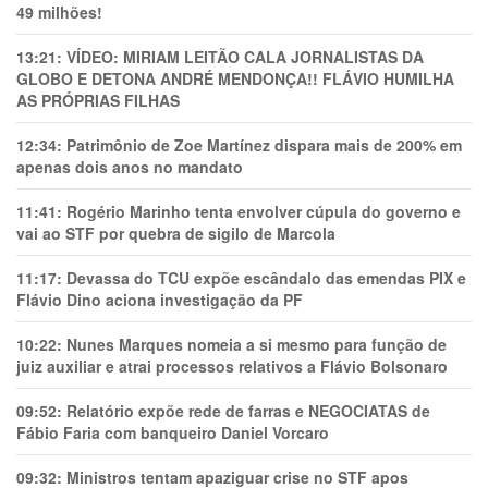
49 milhões!
13:21:
VÍDEO: MIRIAM LEITÃO CALA JORNALISTAS DA
GLOBO E DETONA ANDRÉ MENDONÇA!! FLÁVIO HUMILHA
AS PRÓPRIAS FILHAS
12:34:
Patrimônio de Zoe Martínez dispara mais de 200% em
apenas dois anos no mandato
11:41:
Rogério Marinho tenta envolver cúpula do governo e
vai ao STF por quebra de sigilo de Marcola
11:17:
Devassa do TCU expõe escândalo das emendas PIX e
Flávio Dino aciona investigação da PF
10:22:
Nunes Marques nomeia a si mesmo para função de
juiz auxiliar e atrai processos relativos a Flávio Bolsonaro
09:52:
Relatório expõe rede de farras e NEGOCIATAS de
Fábio Faria com banqueiro Daniel Vorcaro
09:32:
Ministros tentam apaziguar crise no STF apos