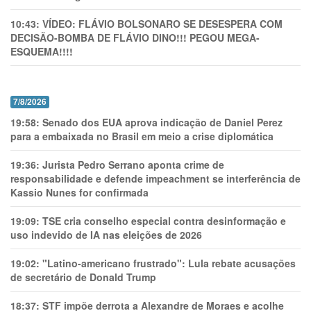
10:43:
VÍDEO: FLÁVIO BOLSONARO SE DESESPERA COM
DECISÃO-BOMBA DE FLÁVIO DINO!!! PEGOU MEGA-
ESQUEMA!!!!
7/8/2026
19:58:
Senado dos EUA aprova indicação de Daniel Perez
para a embaixada no Brasil em meio a crise diplomática
19:36:
Jurista Pedro Serrano aponta crime de
responsabilidade e defende impeachment se interferência de
Kassio Nunes for confirmada
19:09:
TSE cria conselho especial contra desinformação e
uso indevido de IA nas eleições de 2026
19:02:
"Latino-americano frustrado": Lula rebate acusações
de secretário de Donald Trump
18:37:
STF impõe derrota a Alexandre de Moraes e acolhe