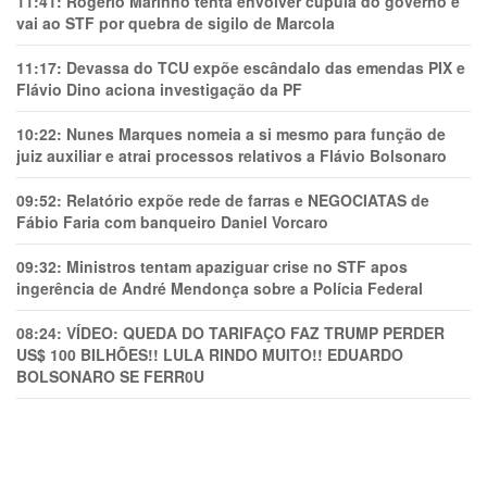
11:41:
Rogério Marinho tenta envolver cúpula do governo e
vai ao STF por quebra de sigilo de Marcola
11:17:
Devassa do TCU expõe escândalo das emendas PIX e
Flávio Dino aciona investigação da PF
10:22:
Nunes Marques nomeia a si mesmo para função de
juiz auxiliar e atrai processos relativos a Flávio Bolsonaro
09:52:
Relatório expõe rede de farras e NEGOCIATAS de
Fábio Faria com banqueiro Daniel Vorcaro
09:32:
Ministros tentam apaziguar crise no STF apos
ingerência de André Mendonça sobre a Polícia Federal
08:24:
VÍDEO: QUEDA DO TARIFAÇO FAZ TRUMP PERDER
US$ 100 BILHÕES!! LULA RINDO MUITO!! EDUARDO
BOLSONARO SE FERR0U