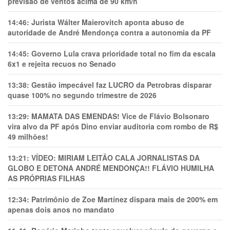
previsão de ventos acima de 90 km/h
14:46:
Jurista Wálter Maierovitch aponta abuso de
autoridade de André Mendonça contra a autonomia da PF
14:45:
Governo Lula crava prioridade total no fim da escala
6x1 e rejeita recuos no Senado
13:38:
Gestão impecável faz LUCRO da Petrobras disparar
quase 100% no segundo trimestre de 2026
13:29:
MAMATA DAS EMENDAS! Vice de Flávio Bolsonaro
vira alvo da PF após Dino enviar auditoria com rombo de R$
49 milhões!
13:21:
VÍDEO: MIRIAM LEITÃO CALA JORNALISTAS DA
GLOBO E DETONA ANDRÉ MENDONÇA!! FLÁVIO HUMILHA
AS PRÓPRIAS FILHAS
12:34:
Patrimônio de Zoe Martínez dispara mais de 200% em
apenas dois anos no mandato